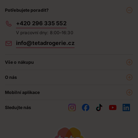
Potřebujete poradit?
+420 296 335 552
V pracovní dny: 8:00–16:30
info@tetadrogerie.cz
Vše o nákupu
Akce a výhodné nabídky
O nás
Teta klub
O nás
Prodejny
Mobilní aplikace
Kariéra - aktuální nabídka
O e-shopu
Teta pomáhá
Sledujte nás
Obchodní podmínky
Historie
Reklamační řád
Jak chráníme osobní údaje
Nejčastější otázky