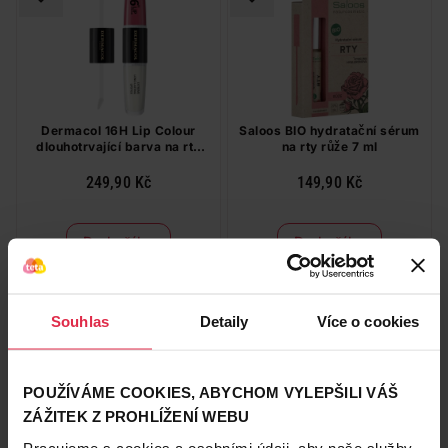
Dermacol 16H Lip Colour
Saloos BIO hydratační sérum
dlouhotrvající barva na rty
na rty růže 7 ml
č.35, 4 ml + 4 ml
249,90 Kč
149,90 Kč
Do košíku
Do košíku
249,90 Kč
/
ks
149,90 Kč
/
ks
dostupné online
dostupné online
načítám
načítám
Souhlas
Detaily
Více o cookies
POUŽÍVÁME COOKIES, ABYCHOM VYLEPŠILI VÁŠ
ZÁŽITEK Z PROHLÍŽENÍ WEBU
Pracujeme s cookies a osobními údaji, aby naše služby