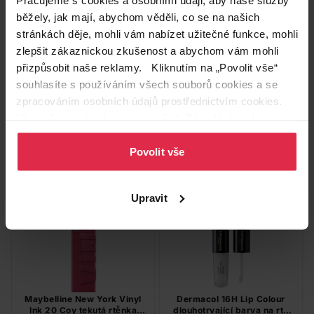
běžely, jak mají, abychom věděli, co se na našich
stránkách děje, mohli vám nabízet užitečné funkce, mohli
Rimmel London rtěnka
Dermacol 16H Lip Colour
zlepšit zákaznickou zkušenost a abychom vám mohli
Lasting Finish Matte 220
dlouhotrvající barva na rty
č.6, 4 ml + 4 ml
přizpůsobit naše reklamy. Kliknutím na „Povolit vše“
244,90 Kč
249,90 Kč
souhlasíte s používáním všech souborů cookies a se
zpracováním osobních údajů prostřednictvím cookies.
Do košíku
Do košíku
Více informací naleznete v našich
Zásadách ochrany
osobních údajů
.
244,90 Kč
/
ks
249,90 Kč
/
ks
Povolit vše
dostupné online
dostupné online
načítám
načítám
Upravit
Maybelline New York Vinyl
Dermacol 16H Lip Colour
Ink 20 Coy tekutá rtěnka
dlouhotrvající barva na rty