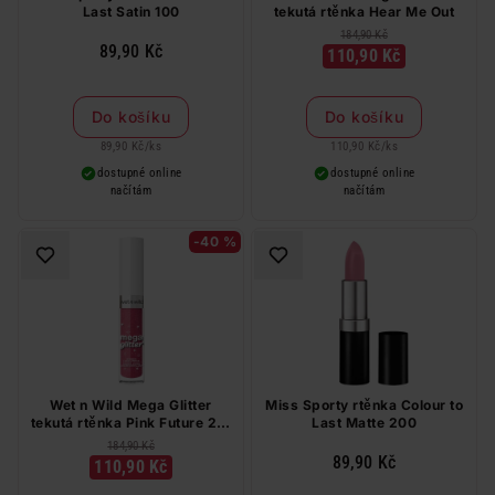
Last Satin 100
tekutá rtěnka Hear Me Out
184,90 Kč
89,90 Kč
110,90 Kč
Do košíku
Do košíku
89,90 Kč
/
ks
110,90 Kč
/
ks
dostupné online
dostupné online
načítám
načítám
-40 %
Wet n Wild Mega Glitter
Miss Sporty rtěnka Colour to
tekutá rtěnka Pink Future 2,8
Last Matte 200
ml
184,90 Kč
89,90 Kč
110,90 Kč