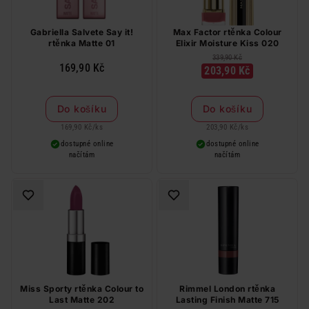
Gabriella Salvete Say it!
Max Factor rtěnka Colour
rtěnka Matte 01
Elixir Moisture Kiss 020
339,90 Kč
169,90 Kč
203,90 Kč
Do košíku
Do košíku
169,90 Kč
/
ks
203,90 Kč
/
ks
dostupné online
dostupné online
načítám
načítám
Miss Sporty rtěnka Colour to
Rimmel London rtěnka
Last Matte 202
Lasting Finish Matte 715