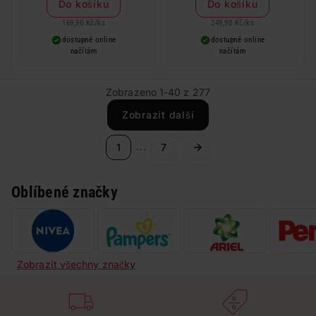
Do košíku
Do košíku
169,90 Kč
/
ks
249,90 Kč
/
ks
dostupné online
dostupné online
načítám
načítám
Zobrazeno 1-40 z 277
Zobrazit další
...
1
7
Oblíbené značky
Zobrazit všechny značky