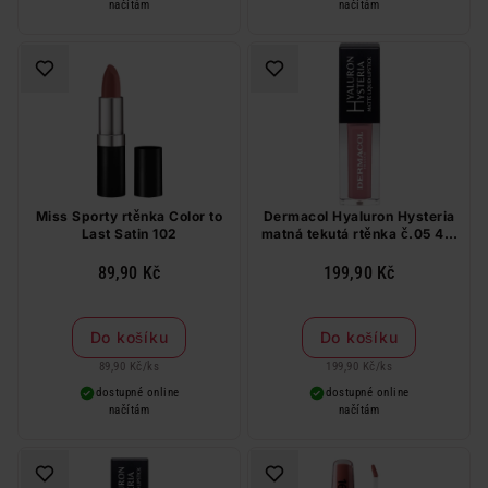
načítám
načítám
Miss Sporty rtěnka Color to
Dermacol Hyaluron Hysteria
Last Satin 102
matná tekutá rtěnka č.05 4,5
ml
89,90 Kč
199,90 Kč
Do košíku
Do košíku
89,90 Kč
/
ks
199,90 Kč
/
ks
dostupné online
dostupné online
načítám
načítám