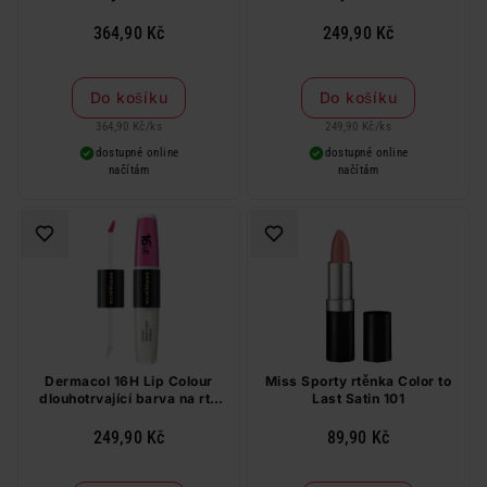
4,2 ml
č.16
364,90 Kč
249,90 Kč
Do košíku
Do košíku
364,90 Kč
/
ks
249,90 Kč
/
ks
dostupné online
dostupné online
načítám
načítám
Dermacol 16H Lip Colour
Miss Sporty rtěnka Color to
dlouhotrvající barva na rty
Last Satin 101
č.18, 4 ml + 4 ml
249,90 Kč
89,90 Kč