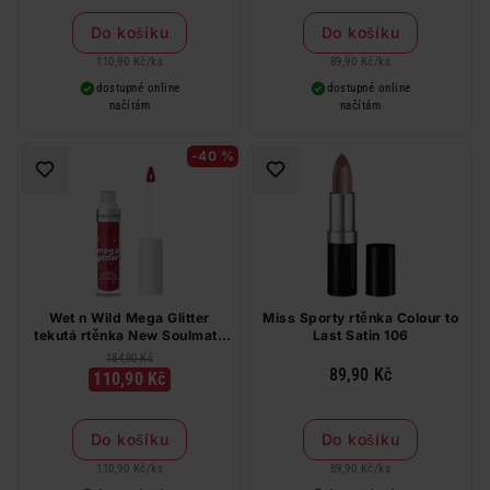
Do košíku
Do košíku
110,90 Kč
/
ks
89,90 Kč
/
ks
dostupné online
dostupné online
načítám
načítám
-40 %
Wet n Wild Mega Glitter
Miss Sporty rtěnka Colour to
tekutá rtěnka New Soulmate
Last Satin 106
2,8 ml
184,90 Kč
89,90 Kč
110,90 Kč
Do košíku
Do košíku
110,90 Kč
/
ks
89,90 Kč
/
ks