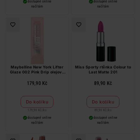
dostupné online
dostupné online
načítám
načítám
Maybelline New York Lifter
Miss Sporty rtěnka Colour to
Glaze 002 Pink Drip olejový
Last Matte 201
balzám na rty, 2,8 g
179,90 Kč
89,90 Kč
Do košíku
Do košíku
179,90 Kč
/
ks
89,90 Kč
/
ks
dostupné online
dostupné online
načítám
načítám