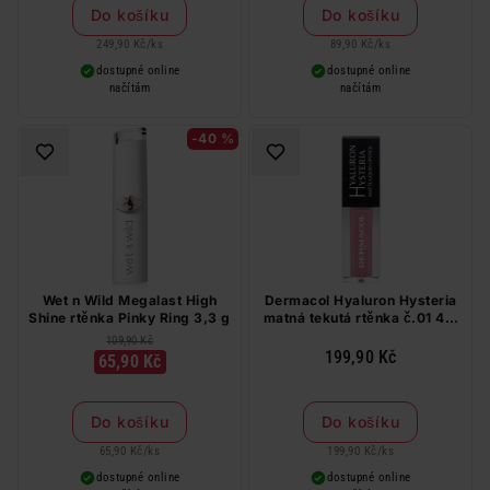
Do košíku
Do košíku
249,90 Kč
/
ks
89,90 Kč
/
ks
dostupné online
dostupné online
načítám
načítám
-40 %
Wet n Wild Megalast High
Dermacol Hyaluron Hysteria
Shine rtěnka Pinky Ring 3,3 g
matná tekutá rtěnka č.01 4,5
ml
109,90 Kč
199,90 Kč
65,90 Kč
Do košíku
Do košíku
65,90 Kč
/
ks
199,90 Kč
/
ks
dostupné online
dostupné online