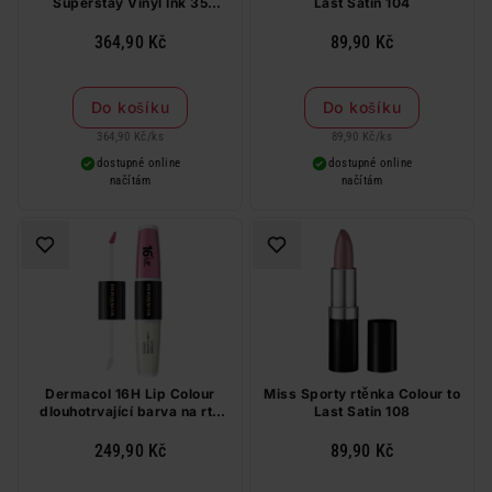
Superstay Vinyl Ink 35
Last Satin 104
Cheeky tekutá rtěnka 4,2 ml
364,90 Kč
89,90 Kč
Do košíku
Do košíku
364,90 Kč
/
ks
89,90 Kč
/
ks
dostupné online
dostupné online
načítám
načítám
Dermacol 16H Lip Colour
Miss Sporty rtěnka Colour to
dlouhotrvající barva na rty
Last Satin 108
č.11, 4 ml + 4 ml
249,90 Kč
89,90 Kč