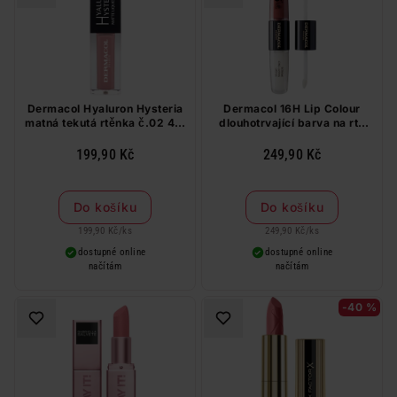
Dermacol Hyaluron Hysteria
Dermacol 16H Lip Colour
matná tekutá rtěnka č.02 4,5
dlouhotrvající barva na rty
ml
č.33
199,90 Kč
249,90 Kč
Do košíku
Do košíku
199,90 Kč
/
ks
249,90 Kč
/
ks
dostupné online
dostupné online
načítám
načítám
-40 %