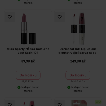
načítám
načítám
Miss Sporty rtěnka Colour to
Dermacol 16H Lip Colour
Last Satin 107
dlouhotrvající barva na rty
č.12, 4 ml + 4 ml
89,90 Kč
249,90 Kč
Do košíku
Do košíku
89,90 Kč
/
ks
249,90 Kč
/
ks
dostupné online
dostupné online
načítám
načítám
BIO