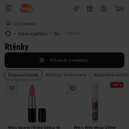
0
Krása a parfémy
Rty
Rtěnky
Rtěnky
Filtrovat produkty
Doporučujeme
Nejlépe hodnocené
Nejprodávanější
-40 %
Miss Sporty rtěnka Colour to
Wet n Wild Mega Glitter