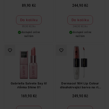
89,90 Kč
244,90 Kč
Do košíku
Do košíku
89,90 Kč
/
ks
244,90 Kč
/
ks
dostupné online
dostupné online
načítám
načítám
Gabriella Salvete Say it!
Dermacol 16H Lip Colour
rtěnka Shine 01
dlouhotrvající barva na rty
č.5
169,90 Kč
249,90 Kč