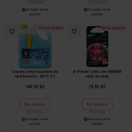
179,90 Kč
/
ks
337,25 Kč
/
lit
dostupné online
dostupné online
načítám
načítám
Pouze Online
Naše značka
Coyote zimní kapalina do
Q-Power Little Joe AMBER
ostřikovačů -40°C 3 l
vůně do auta
149,90 Kč
79,90 Kč
Do košíku
Do košíku
49,97 Kč
/
lit
79,90 Kč
/
ks
dostupné online
dostupné online
načítám
načítám