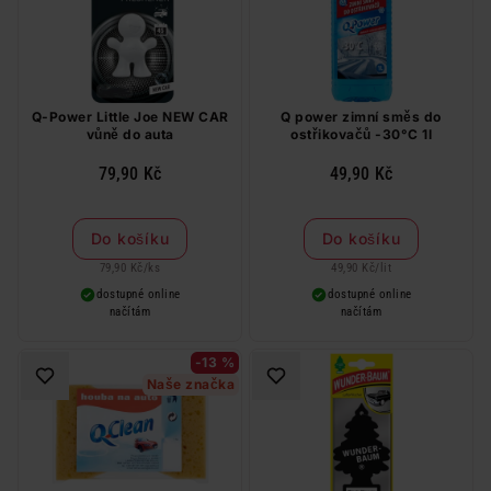
Q-Power Little Joe NEW CAR
Q power zimní směs do
vůně do auta
ostřikovačů -30°C 1l
79,90 Kč
49,90 Kč
Do košíku
Do košíku
79,90 Kč
/
ks
49,90 Kč
/
lit
dostupné online
dostupné online
načítám
načítám
-13 %
Naše značka