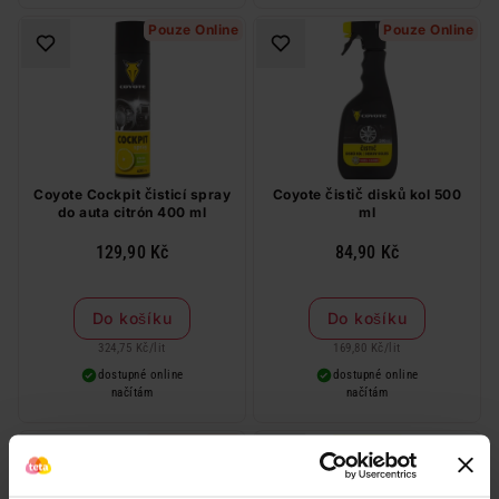
Pouze Online
Pouze Online
Coyote Cockpit čisticí spray
Coyote čistič disků kol 500
do auta citrón 400 ml
ml
129,90 Kč
84,90 Kč
Do košíku
Do košíku
324,75 Kč
/
lit
169,80 Kč
/
lit
dostupné online
dostupné online
načítám
načítám
Naše značka