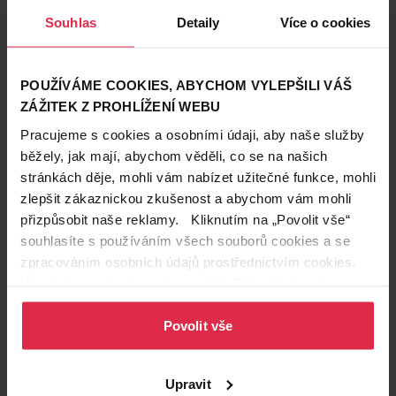
Souhlas
Detaily
Více o cookies
POUŽÍVÁME COOKIES, ABYCHOM VYLEPŠILI VÁŠ
Q-Power Little Joe FLOWER
Wunder-Baum Arctic white
vůně do auta
osvěžovač vzduchu 5 g
ZÁŽITEK Z PROHLÍŽENÍ WEBU
79,90 Kč
39,90 Kč
Pracujeme s cookies a osobními údaji, aby naše služby
běžely, jak mají, abychom věděli, co se na našich
stránkách děje, mohli vám nabízet užitečné funkce, mohli
Do košíku
Do košíku
zlepšit zákaznickou zkušenost a abychom vám mohli
79,90 Kč
/
ks
39,90 Kč
/
ks
přizpůsobit naše reklamy. Kliknutím na „Povolit vše“
dostupné online
dostupné online
souhlasíte s používáním všech souborů cookies a se
načítám
načítám
zpracováním osobních údajů prostřednictvím cookies.
Více informací naleznete v našich
Zásadách ochrany
Naše značka
osobních údajů
.
Povolit vše
Upravit