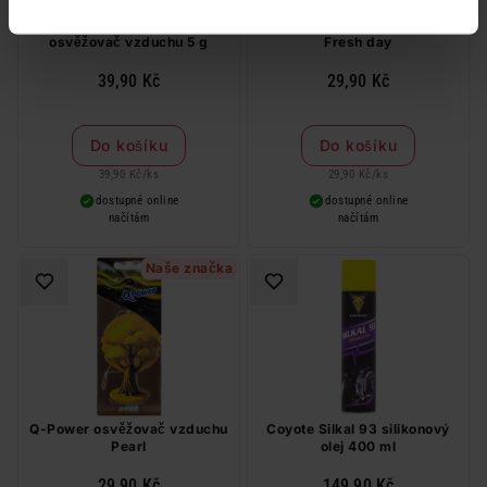
Wunder-Baum kokosnuss
Q-Power osvěžovač vzduchu
osvěžovač vzduchu 5 g
Fresh day
39,90 Kč
29,90 Kč
Do košíku
Do košíku
39,90 Kč
/
ks
29,90 Kč
/
ks
dostupné online
dostupné online
načítám
načítám
Naše značka
Q-Power osvěžovač vzduchu
Coyote Silkal 93 silikonový
Pearl
olej 400 ml
29,90 Kč
149,90 Kč