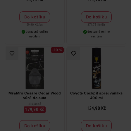
Do košíku
Do košíku
29,90 Kč
/
ks
374,75 Kč
/
lit
dostupné online
dostupné online
načítám
načítám
-10 %
Mr&Mrs Cesare Cedar Wood
Coyote Cockpit sprej vanilka
vůně do auta
400 ml
199,90 Kč
134,90 Kč
179,90 Kč
Do košíku
Do košíku