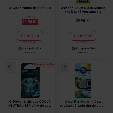
Q-Clean houba na auto 1 ks
Wunder-Baum Black Classic
osvěžovač vzduchu 5 g
22,90 Kč
39,90 Kč
19,90 Kč
Do košíku
Do košíku
19,90 Kč
/
ks
39,90 Kč
/
ks
dostupné online
dostupné online
načítám
načítám
Naše značka
Q-Power Little Joe ODOUR
Ambi Pur Morning Dew
NEUTRALISER vůně do auta
osvěžovač vzduchu do auta 2
ml