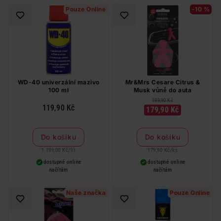
Pouze Online
-10 %
WD-40 univerzální mazivo
Mr&Mrs Cesare Citrus &
100 ml
Musk vůně do auta
199,90 Kč
119,90 Kč
179,90 Kč
Do košíku
Do košíku
1 199,00 Kč
/
lit
179,90 Kč
/
ks
dostupné online
dostupné online
načítám
načítám
Naše značka
Pouze Online