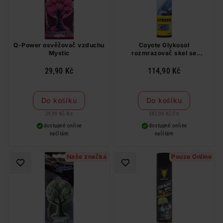
Q-Power osvěžovač vzduchu
Coyote Glykosol
Mystic
rozmrazovač skel se
škrabkou 300 ml
29,90 Kč
114,90 Kč
Do košíku
Do košíku
29,90 Kč
/
ks
383,00 Kč
/
lit
dostupné online
dostupné online
načítám
načítám
Naše značka
Pouze Online