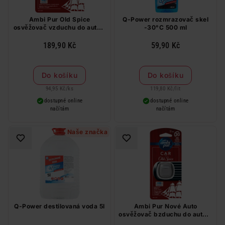
Ambi Pur Old Spice
Q-Power rozmrazovač skel
osvěžovač vzduchu do auta -
-30°C 500 ml
startovací sada 2 ks
189,90 Kč
59,90 Kč
Do košíku
Do košíku
94,95 Kč
/
ks
119,80 Kč
/
lit
dostupné online
dostupné online
načítám
načítám
Naše značka
Q-Power destilovaná voda 5l
Ambi Pur Nové Auto
osvěžovač bzduchu do auta 2
ml