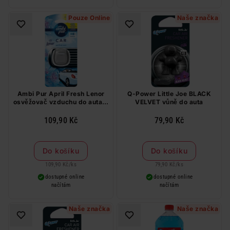
Pouze Online
Naše značka
Ambi Pur April Fresh Lenor
Q-Power Little Joe BLACK
osvěžovač vzduchu do auta 2
VELVET vůně do auta
ml
109,90 Kč
79,90 Kč
Do košíku
Do košíku
109,90 Kč
/
ks
79,90 Kč
/
ks
dostupné online
dostupné online
načítám
načítám
Naše značka
Naše značka