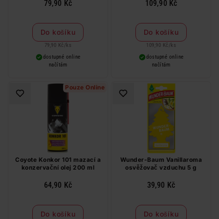
79,90 Kč
109,90 Kč
Do košíku
Do košíku
79,90 Kč
/
ks
109,90 Kč
/
ks
dostupné online
dostupné online
načítám
načítám
Pouze Online
Coyote Konkor 101 mazací a
Wunder-Baum Vanillaroma
konzervační olej 200 ml
osvěžovač vzduchu 5 g
64,90 Kč
39,90 Kč
Do košíku
Do košíku