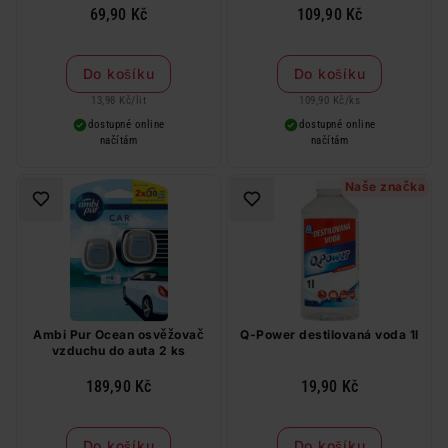
69,90 Kč
109,90 Kč
Do košíku
Do košíku
13,98 Kč
/
lit
109,90 Kč
/
ks
dostupné online
dostupné online
načítám
načítám
Naše značka
Ambi Pur Ocean osvěžovač
Q-Power destilovaná voda 1l
vzduchu do auta 2 ks
189,90 Kč
19,90 Kč
Do košíku
Do košíku