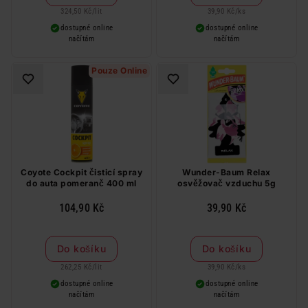
324,50 Kč
/
lit
39,90 Kč
/
ks
dostupné online
dostupné online
načítám
načítám
Pouze Online
Coyote Cockpit čisticí spray
Wunder-Baum Relax
do auta pomeranč 400 ml
osvěžovač vzduchu 5g
104,90 Kč
39,90 Kč
Do košíku
Do košíku
262,25 Kč
/
lit
39,90 Kč
/
ks
dostupné online
dostupné online
načítám
načítám