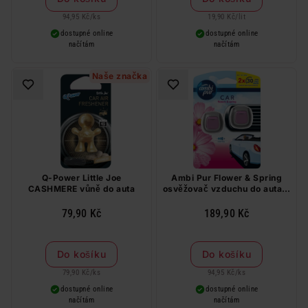
94,95 Kč
/
ks
19,90 Kč
/
lit
dostupné online
dostupné online
načítám
načítám
Naše značka
Q-Power Little Joe
Ambi Pur Flower & Spring
CASHMERE vůně do auta
osvěžovač vzduchu do auta 2
ks
79,90 Kč
189,90 Kč
Do košíku
Do košíku
79,90 Kč
/
ks
94,95 Kč
/
ks
dostupné online
dostupné online
načítám
načítám