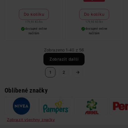
Do košíku
Do košíku
179,90 Kč
/
ks
179,90 Kč
/
ks
dostupné online
dostupné online
načítám
načítám
Zobrazeno 1-40 z 56
Zobrazit další
1
2
Oblíbené značky
Zobrazit všechny značky