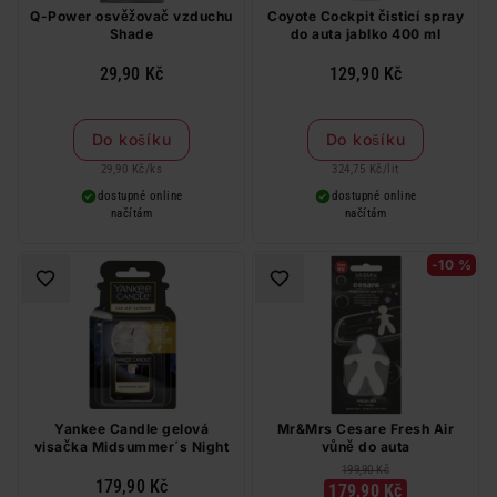
Q-Power osvěžovač vzduchu
Coyote Cockpit čisticí spray
Shade
do auta jablko 400 ml
29,90 Kč
129,90 Kč
Do košíku
Do košíku
29,90 Kč
/
ks
324,75 Kč
/
lit
dostupné online
dostupné online
načítám
načítám
-10 %
Yankee Candle gelová
Mr&Mrs Cesare Fresh Air
visačka Midsummer´s Night
vůně do auta
199,90 Kč
179,90 Kč
179,90 Kč