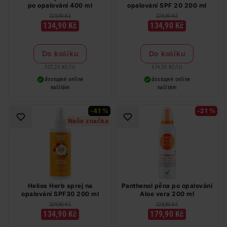
po opalování 400 ml
opalování SPF 20 200 ml
229,90 Kč
229,90 Kč
134,90 Kč
134,90 Kč
Do košíku
Do košíku
337,25 Kč
/
lit
674,50 Kč
/
lit
dostupné online
dostupné online
načítám
načítám
-41 %
-21 %
Naše značka
Helios Herb sprej na
Panthenol pěna po opalování
opalování SPF30 200 ml
Aloe vera 200 ml
229,90 Kč
229,90 Kč
134,90 Kč
179,90 Kč