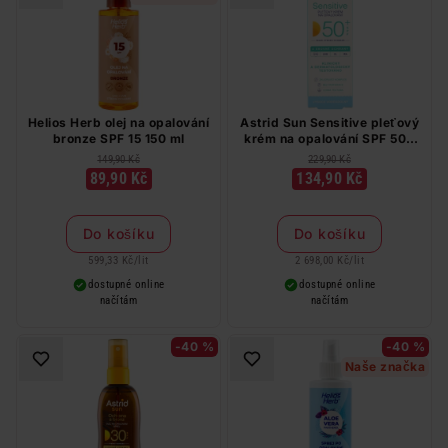
Helios Herb olej na opalování
Astrid Sun Sensitive pleťový
bronze SPF 15 150 ml
krém na opalování SPF 50+
50 ml
149,90 Kč
229,90 Kč
89,90 Kč
134,90 Kč
Do košíku
Do košíku
599,33 Kč
/
lit
2 698,00 Kč
/
lit
dostupné online
dostupné online
načítám
načítám
-40 %
-40 %
Naše značka