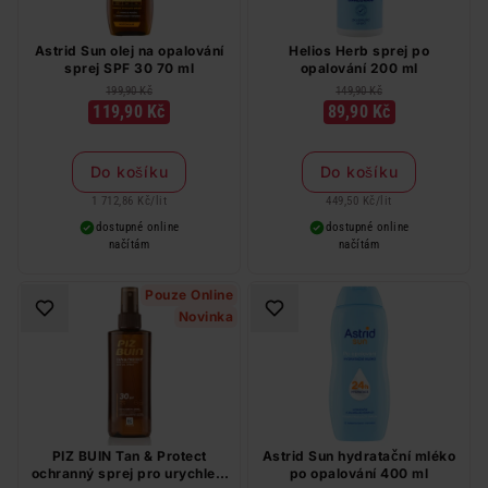
Astrid Sun olej na opalování
Helios Herb sprej po
sprej SPF 30 70 ml
opalování 200 ml
199,90 Kč
149,90 Kč
119,90 Kč
89,90 Kč
Do košíku
Do košíku
1 712,86 Kč
/
lit
449,50 Kč
/
lit
dostupné online
dostupné online
načítám
načítám
Pouze Online
Novinka
PIZ BUIN Tan & Protect
Astrid Sun hydratační mléko
ochranný sprej pro urychlení
po opalování 400 ml