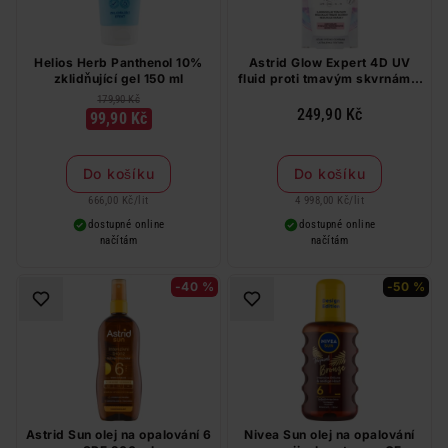
Helios Herb Panthenol 10%
Astrid Glow Expert 4D UV
zklidňující gel 150 ml
fluid proti tmavým skvrnám a
vráskám 50+ SPF 50 ml
179,90 Kč
249,90 Kč
99,90 Kč
Do košíku
Do košíku
666,00 Kč
/
lit
4 998,00 Kč
/
lit
dostupné online
dostupné online
načítám
načítám
-40 %
-50 %
Astrid Sun olej na opalování 6
Nivea Sun olej na opalování