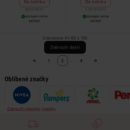
Do košíku
Do košíku
824,50 Kč
/
lit
6 247,50 Kč
/
lit
dostupné online
dostupné online
načítám
načítám
Zobrazeno 41-80 z 158
Zobrazit další
...
1
2
4
Oblíbené značky
Zobrazit všechny značky