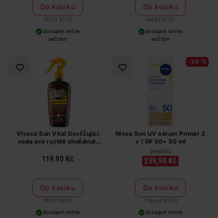
Do košíku
Do košíku
799,33 Kč
/
lit
449,50 Kč
/
lit
dostupné online
dostupné online
načítám
načítám
-39 %
Vivaco Sun Vital Osvěžující
Nivea Sun UV sérum Primer 2
voda pro rychlé zhnědnutí
v 1 OF 50+ 30 ml
300 ml
399,00 Kč
119,90 Kč
239,90 Kč
Do košíku
Do košíku
399,67 Kč
/
lit
7 996,67 Kč
/
lit
dostupné online
dostupné online