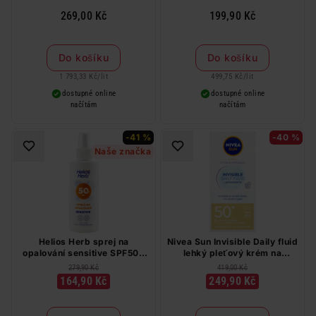
opálení SPF30 150 ml
269,00 Kč
199,90 Kč
Do košíku
Do košíku
1 793,33 Kč
/
lit
499,75 Kč
/
lit
dostupné online
dostupné online
načítám
načítám
-41 %
-40 %
Naše značka
Helios Herb sprej na
Nivea Sun Invisible Daily fluid
opalování sensitive SPF50+
lehký pleťový krém na
200 ml
opalování OF 50+ 40 ml
279,90 Kč
419,00 Kč
164,90 Kč
249,90 Kč