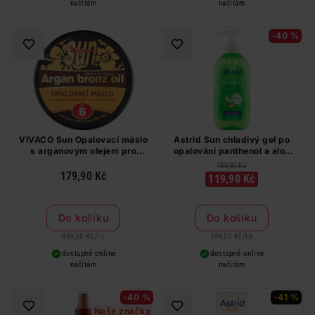
načítám
načítám
-40 %
VIVACO Sun Opalovací máslo
Astrid Sun chladivý gel po
s arganovým olejem pro
opalování panthenol a aloe
rychlé zhnědnutí SPF 6 200
vera 200 ml
199,90 Kč
ml
179,90 Kč
119,90 Kč
Do košíku
Do košíku
899,50 Kč
/
lit
599,50 Kč
/
lit
dostupné online
dostupné online
načítám
načítám
-40 %
-41 %
Naše značka