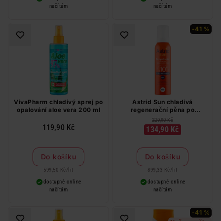
načítám
načítám
-41 %
VivaPharm chladivý sprej po
Astrid Sun chladivá
opalování aloe vera 200 ml
regenerační pěna po
opalování 150 ml
229,90 Kč
119,90 Kč
134,90 Kč
Do košíku
Do košíku
599,50 Kč
/
lit
899,33 Kč
/
lit
dostupné online
dostupné online
načítám
načítám
-41 %