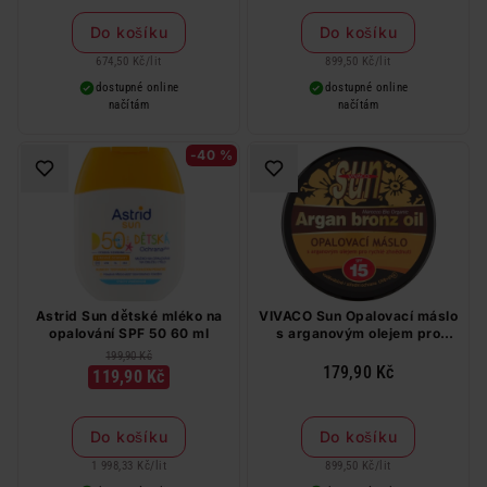
Do košíku
Do košíku
674,50 Kč
/
lit
899,50 Kč
/
lit
dostupné online
dostupné online
načítám
načítám
-40 %
Astrid Sun dětské mléko na
VIVACO Sun Opalovací máslo
opalování SPF 50 60 ml
s arganovým olejem pro
rychlé zhnědnutí SPF 15 200
199,90 Kč
ml
179,90 Kč
119,90 Kč
Do košíku
Do košíku
1 998,33 Kč
/
lit
899,50 Kč
/
lit