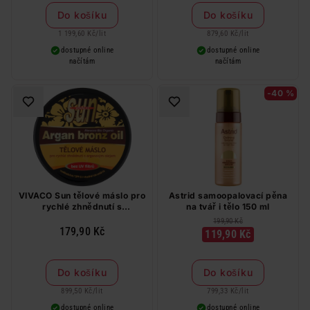
Do košíku
Do košíku
1 199,60 Kč
/
lit
879,60 Kč
/
lit
dostupné online
dostupné online
načítám
načítám
-40 %
VIVACO Sun tělové máslo pro
Astrid samoopalovací pěna
rychlé zhnědnutí s
na tvář i tělo 150 ml
arganovým olejem 200 ml
199,90 Kč
179,90 Kč
119,90 Kč
Do košíku
Do košíku
899,50 Kč
/
lit
799,33 Kč
/
lit
dostupné online
dostupné online