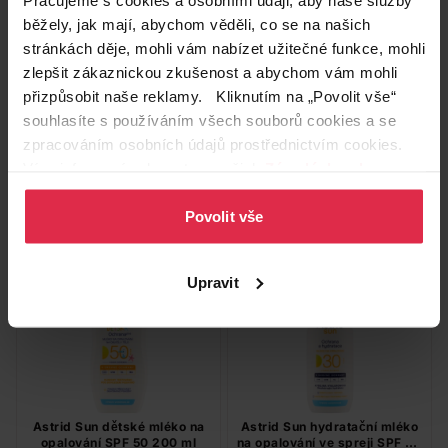
běžely, jak mají, abychom věděli, co se na našich
stránkách děje, mohli vám nabízet užitečné funkce, mohli
Nivea Sun Derma Skin Clear
Helios Herb krém na
zlepšit zákaznickou zkušenost a abychom vám mohli
lehký pleťový krém na
opalování SPF50 75 ml
opalování OF 50+ 40 ml
399,00 Kč
179,90 Kč
přizpůsobit naše reklamy. Kliknutím na „Povolit vše“
239,90 Kč
99,90 Kč
souhlasíte s používáním všech souborů cookies a se
zpracováním osobních údajů prostřednictvím cookies.
Do košíku
Do košíku
Více informací naleznete v našich
Zásadách ochrany
osobních údajů
.
5 997,50 Kč
/
lit
1 332,00 Kč
/
lit
Povolit vše
dostupné online
dostupné online
načítám
načítám
-40 %
-40 %
Upravit
Astrid Sun dětské mléko na
Astrid Sun hydratační mléko
opalování SPF 50 200 ml
na opalování ve spreji SPF 30