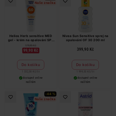
Naše značka
Helios Herb sensitive MED
Nivea Sun Sensitive sprej na
gel - krém na opalování SPF
opalování OF 30 200 ml
50+ 75 ml
179,90 Kč
399,90 Kč
99,90 Kč
Do košíku
Do košíku
1 332,00 Kč
/
lit
1 999,50 Kč
/
lit
dostupné online
dostupné online
načítám
načítám
-44 %
Naše značka