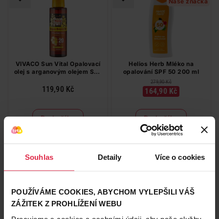
Naše značka
VIVACO Sun Vital Opalovací
Helios Herb Mléko na
olej s arganovým olejem SPF
opalování SPF 50 200 ml
20 100 ml
279,90 Kč
119,90 Kč
164,90 Kč
Do košíku
Do košíku
1 199,00 Kč
/
lit
824,50 Kč
/
lit
dostupné online
dostupné online
načítám
načítám
Souhlas
Detaily
Více o cookies
-39 %
-44 %
Naše značka
POUŽÍVÁME COOKIES, ABYCHOM VYLEPŠILI VÁŠ
ZÁŽITEK Z PROHLÍŽENÍ WEBU
Pracujeme s cookies a osobními údaji, aby naše služby