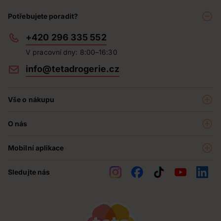
Potřebujete poradit?
+420 296 335 552
V pracovní dny: 8:00–16:30
info@tetadrogerie.cz
Vše o nákupu
Akce a výhodné nabídky
O nás
Teta klub
O nás
Prodejny
Mobilní aplikace
Kariéra - aktuální nabídka
O e-shopu
Teta pomáhá
Sledujte nás
Obchodní podmínky
Historie
Reklamační řád
Jak chráníme osobní údaje
Nejčastější otázky