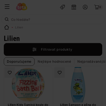
0
Lilien
Lilien
Filtrovat produkty
Doporučujeme
Nejlépe hodnocené
Nejprodávanější
Lilien Kids šumivá koule do
Lilien šampon a pěna do