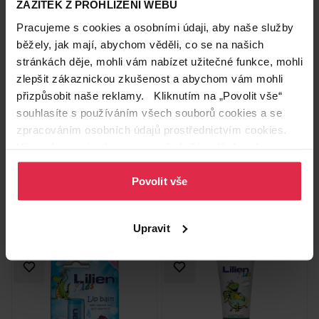
ZÁŽITEK Z PROHLÍŽENÍ WEBU
Pracujeme s cookies a osobními údaji, aby naše služby
běžely, jak mají, abychom věděli, co se na našich
stránkách děje, mohli vám nabízet užitečné funkce, mohli
zlepšit zákaznickou zkušenost a abychom vám mohli
přizpůsobit naše reklamy. Kliknutím na „Povolit vše“
Lilien cestovní sada
Lilien Vlasový šampon 2v1
kosmetiky 3x100 ml
aloe vera 50 ml
souhlasíte s používáním všech souborů cookies a se
zpracováním osobních údajů prostřednictvím cookies.
149,90 Kč
29,90 Kč
Více informací naleznete v našich
Zásadách ochrany
osobních údajů
.
Do košíku
Do košíku
Povolit vše
149,90 Kč
/
ks
598,00 Kč
/
lit
dostupné online
dostupné online
načítám
načítám
Upravit