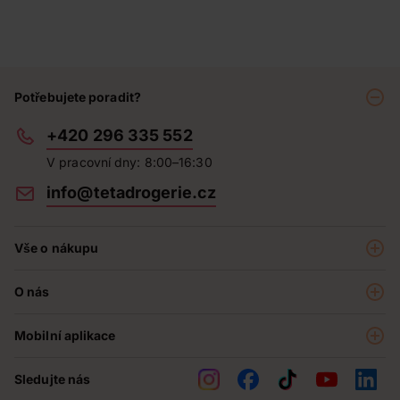
Potřebujete poradit?
+420 296 335 552
V pracovní dny: 8:00–16:30
info@tetadrogerie.cz
Vše o nákupu
Akce a výhodné nabídky
O nás
Teta klub
O nás
Prodejny
Mobilní aplikace
Kariéra - aktuální nabídka
O e-shopu
Teta pomáhá
Sledujte nás
Obchodní podmínky