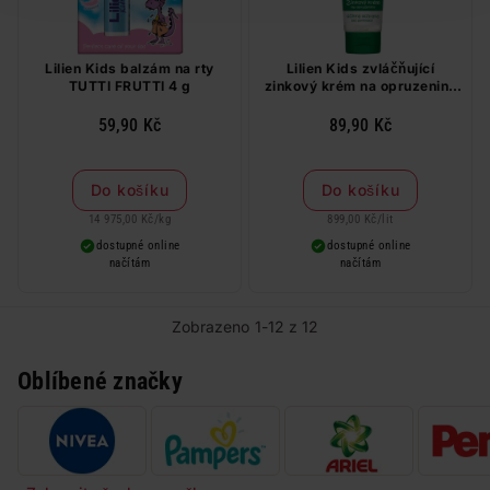
Lilien Kids balzám na rty
Lilien Kids zvláčňující
TUTTI FRUTTI 4 g
zinkový krém na opruzeniny
100 ml
59,90 Kč
89,90 Kč
Do košíku
Do košíku
14 975,00 Kč
/
kg
899,00 Kč
/
lit
dostupné online
dostupné online
načítám
načítám
Zobrazeno 1-12 z 12
Oblíbené značky