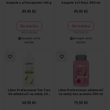
koupele s překvapením 140 g
koupele 2v1 Boys 400 ml
89,90 Kč
49,90 Kč
Do košíku
Do košíku
642,14 Kč
/
kg
124,75 Kč
/
lit
dostupné online
dostupné online
načítám
načítám
Lilien Professional Tea Tree
Lilien Professional odlakovač
Oil odlakovač na nehty 200
na nehty bez acetonu 200 ml
ml
64,90 Kč
79,90 Kč