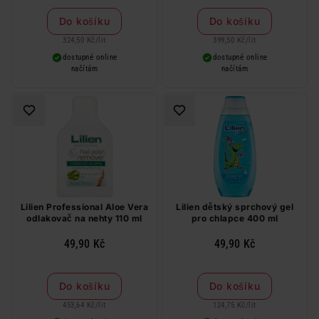
Do košíku
Do košíku
324,50 Kč
/
lit
399,50 Kč
/
lit
dostupné online
dostupné online
načítám
načítám
Lilien Professional Aloe Vera
Lilien dětský sprchový gel
odlakovač na nehty 110 ml
pro chlapce 400 ml
49,90 Kč
49,90 Kč
Do košíku
Do košíku
453,64 Kč
/
lit
124,75 Kč
/
lit