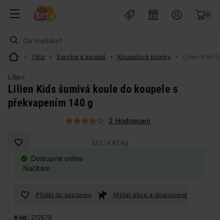
0
Tělo
Sprcha a koupel
Koupelové bomby
Lilien Kids 
Lilien
Lilien Kids šumivá koule do koupele s
překvapením 140 g
2 Hodnocení
642,14 Kč
/
kg
Dostupné online
Načítám
Přidat do seznamu
Hlídat akce a dostupnost
Kód:
212578