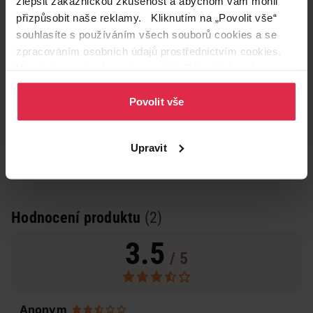
zlepšit zákaznickou zkušenost a abychom vám mohli
přizpůsobit naše reklamy. Kliknutím na „Povolit vše“
souhlasíte s používáním všech souborů cookies a se
zpracováním osobních údajů prostřednictvím cookies.
Více informací naleznete v našich
Zásadách ochrany
osobních údajů
.
Povolit vše
Upravit
Hodnocení produktu
(2)
3.5
/ 5
Anonym