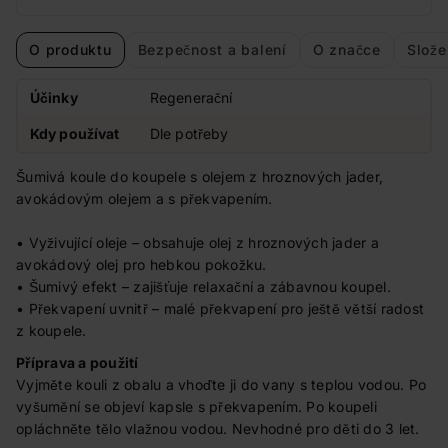
O produktu
Bezpečnost a balení
O značce
Slože
Účinky
Regenerační
Kdy používat
Dle potřeby
Šumivá koule do koupele s olejem z hroznových jader,
avokádovým olejem a s překvapením.
• Vyživující oleje – obsahuje olej z hroznových jader a
avokádový olej pro hebkou pokožku.
• Šumivý efekt – zajišťuje relaxační a zábavnou koupel.
• Překvapení uvnitř – malé překvapení pro ještě větší radost
z koupele.
Příprava a použití
Vyjměte kouli z obalu a vhoďte ji do vany s teplou vodou. Po
vyšumění se objeví kapsle s překvapením. Po koupeli
opláchněte tělo vlažnou vodou. Nevhodné pro děti do 3 let.