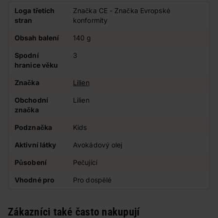
Loga třetích
Značka CE - Značka Evropské
stran
konformity
Obsah balení
140 g
Spodní
3
hranice věku
Značka
Lilien
Obchodní
Lilien
značka
Podznačka
Kids
Aktivní látky
Avokádový olej
Působení
Pečující
Vhodné pro
Pro dospělé
Zákazníci také často nakupují