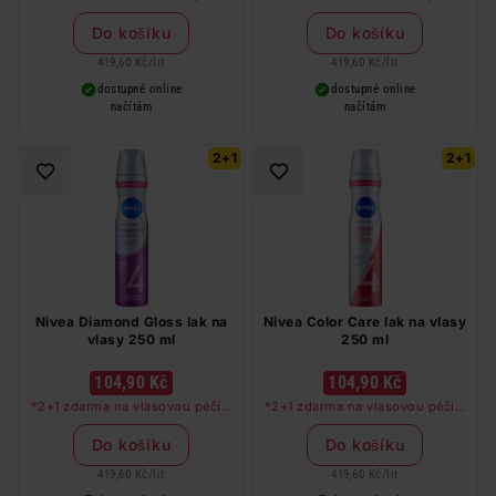
libovolné kombinaci, nejlevnější
libovolné kombinaci, nejlevnější
produkt zdarma. Neplatí na
produkt zdarma. Neplatí na
Do košíku
Do košíku
barvy na vlasy a cestovní balení.
barvy na vlasy a cestovní balení.
419,60 Kč
/
lit
419,60 Kč
/
lit
dostupné online
dostupné online
načítám
načítám
2+1
2+1
Nivea Diamond Gloss lak na
Nivea Color Care lak na vlasy
vlasy 250 ml
250 ml
104,90 Kč
104,90 Kč
*2+1 zdarma na vlasovou péči v
*2+1 zdarma na vlasovou péči v
libovolné kombinaci, nejlevnější
libovolné kombinaci, nejlevnější
produkt zdarma. Neplatí na
produkt zdarma. Neplatí na
Do košíku
Do košíku
barvy na vlasy a cestovní balení.
barvy na vlasy a cestovní balení.
419,60 Kč
/
lit
419,60 Kč
/
lit