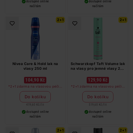
dostupné online
dostupné online
načítám
načítám
2+1
2+1
Nivea Care & Hold lak na
Schwarzkopf Taft Volume lak
vlasy 250 ml
na vlasy pro jemné vlasy 250
ml
104,90 Kč
129,90 Kč
*2+1 zdarma na vlasovou péči v
*2+1 zdarma na vlasovou péči v
libovolné kombinaci, nejlevnější
libovolné kombinaci, nejlevnější
produkt zdarma. Neplatí na
produkt zdarma. Neplatí na
Do košíku
Do košíku
barvy na vlasy a cestovní balení.
barvy na vlasy a cestovní balení.
419,60 Kč
/
lit
519,60 Kč
/
lit
dostupné online
dostupné online
načítám
načítám
2+1
2+1