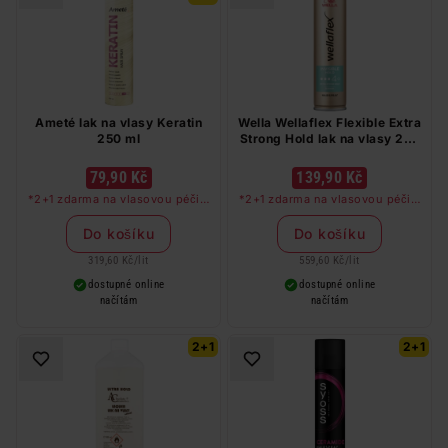
Ameté lak na vlasy Keratin
Wella Wellaflex Flexible Extra
250 ml
Strong Hold lak na vlasy 250
ml
79,90 Kč
139,90 Kč
*2+1 zdarma na vlasovou péči v
*2+1 zdarma na vlasovou péči v
libovolné kombinaci, nejlevnější
libovolné kombinaci, nejlevnější
produkt zdarma. Neplatí na
produkt zdarma. Neplatí na
Do košíku
Do košíku
barvy na vlasy a cestovní balení.
barvy na vlasy a cestovní balení.
319,60 Kč
/
lit
559,60 Kč
/
lit
dostupné online
dostupné online
načítám
načítám
2+1
2+1