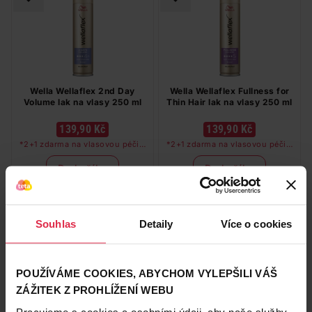
Wella Wellaflex 2nd Day
Wella Wellaflex Fullness for
Volume lak na vlasy 250 ml
Thin Hair lak na vlasy 250 ml
139,90 Kč
139,90 Kč
*2+1 zdarma na vlasovou péči v
*2+1 zdarma na vlasovou péči v
libovolné kombinaci, nejlevnější
libovolné kombinaci, nejlevnější
produkt zdarma. Neplatí na
produkt zdarma. Neplatí na
Do košíku
Do košíku
barvy na vlasy a cestovní balení.
barvy na vlasy a cestovní balení.
559,60 Kč
/
lit
559,60 Kč
/
lit
dostupné online
dostupné online
načítám
načítám
Souhlas
Detaily
Více o cookies
2+1
2+1
POUŽÍVÁME COOKIES, ABYCHOM VYLEPŠILI VÁŠ
ZÁŽITEK Z PROHLÍŽENÍ WEBU
Pracujeme s cookies a osobními údaji, aby naše služby