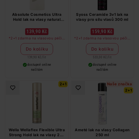
Absolute Cosmetics Ultra
Syoss Ceramide 3v1 lak na
Hold lak na vlasy natural
vlasy pro sílu vlasů 300 ml
1000 ml
139,90 Kč
159,90 Kč
*2+1 zdarma na vlasovou péči v
*2+1 zdarma na vlasovou péči v
libovolné kombinaci, nejlevnější
libovolné kombinaci, nejlevnější
produkt zdarma. Neplatí na
produkt zdarma. Neplatí na
Do košíku
Do košíku
barvy na vlasy a cestovní balení.
barvy na vlasy a cestovní balení.
139,90 Kč
/
lit
533,00 Kč
/
lit
dostupné online
dostupné online
načítám
načítám
2+1
Naše značka
2+1
Wella Wellaflex Flexible Ultra
Ameté lak na vlasy Collagen
Strong Hold lak na vlasy 250
250 ml