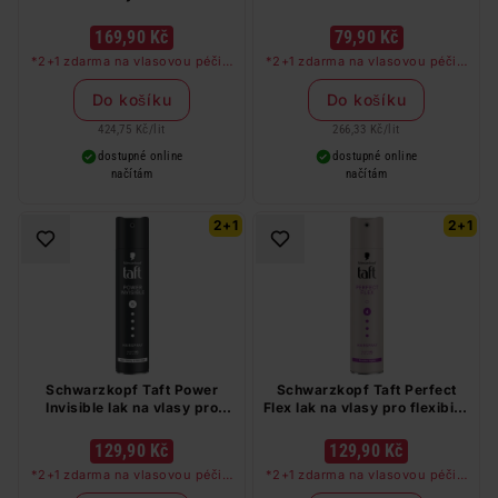
169,90 Kč
79,90 Kč
*2+1 zdarma na vlasovou péči v
*2+1 zdarma na vlasovou péči v
libovolné kombinaci, nejlevnější
libovolné kombinaci, nejlevnější
produkt zdarma. Neplatí na
produkt zdarma. Neplatí na
Do košíku
Do košíku
barvy na vlasy a cestovní balení.
barvy na vlasy a cestovní balení.
424,75 Kč
/
lit
266,33 Kč
/
lit
dostupné online
dostupné online
načítám
načítám
2+1
2+1
Schwarzkopf Taft Power
Schwarzkopf Taft Perfect
Invisible lak na vlasy pro
Flex lak na vlasy pro flexibilní
všechny typy vlasů 250 ml
účesy 250 ml
129,90 Kč
129,90 Kč
*2+1 zdarma na vlasovou péči v
*2+1 zdarma na vlasovou péči v
libovolné kombinaci, nejlevnější
libovolné kombinaci, nejlevnější