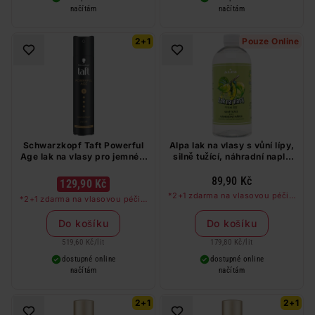
načítám
načítám
2+1
Pouze Online
Schwarzkopf Taft Powerful
Alpa lak na vlasy s vůní lípy,
Age lak na vlasy pro jemné a
silně tužící, náhradní naplň
řídnoucí vlasy 250 ml
500 ml
89,90 Kč
129,90 Kč
*2+1 zdarma na vlasovou péči v
*2+1 zdarma na vlasovou péči v
libovolné kombinaci, nejlevnější
libovolné kombinaci, nejlevnější
produkt zdarma. Neplatí na
produkt zdarma. Neplatí na
Do košíku
Do košíku
barvy na vlasy a cestovní balení.
barvy na vlasy a cestovní balení.
519,60 Kč
/
lit
179,80 Kč
/
lit
dostupné online
dostupné online
načítám
načítám
2+1
2+1