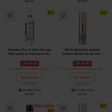
načítám
načítám
2+1
2+1
Pantene Pro-V Ultra Strong
Wella Wellaflex Instant
Hold sprej na vlasy pro ultra
Volume Boost lak na vlasy
silné zpevnění 250 ml
250 ml
129,90 Kč
139,90 Kč
*2+1 zdarma na vlasovou péči v
*2+1 zdarma na vlasovou péči v
libovolné kombinaci, nejlevnější
libovolné kombinaci, nejlevnější
produkt zdarma. Neplatí na
produkt zdarma. Neplatí na
Do košíku
Do košíku
barvy na vlasy a cestovní balení.
barvy na vlasy a cestovní balení.
519,60 Kč
/
lit
559,60 Kč
/
lit
dostupné online
dostupné online
načítám
načítám
Naše značka
2+1
2+1