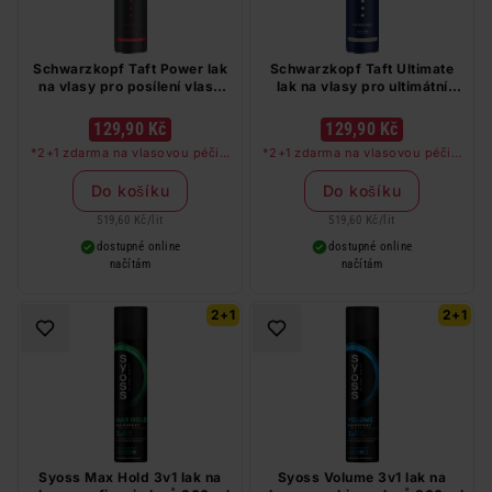
Schwarzkopf Taft Power lak
Schwarzkopf Taft Ultimate
na vlasy pro posílení vlasů
lak na vlasy pro ultimátní
250 ml
fixaci a lesk 250 ml
129,90 Kč
129,90 Kč
*2+1 zdarma na vlasovou péči v
*2+1 zdarma na vlasovou péči v
libovolné kombinaci, nejlevnější
libovolné kombinaci, nejlevnější
produkt zdarma. Neplatí na
produkt zdarma. Neplatí na
Do košíku
Do košíku
barvy na vlasy a cestovní balení.
barvy na vlasy a cestovní balení.
519,60 Kč
/
lit
519,60 Kč
/
lit
dostupné online
dostupné online
načítám
načítám
2+1
2+1
Syoss Max Hold 3v1 lak na
Syoss Volume 3v1 lak na