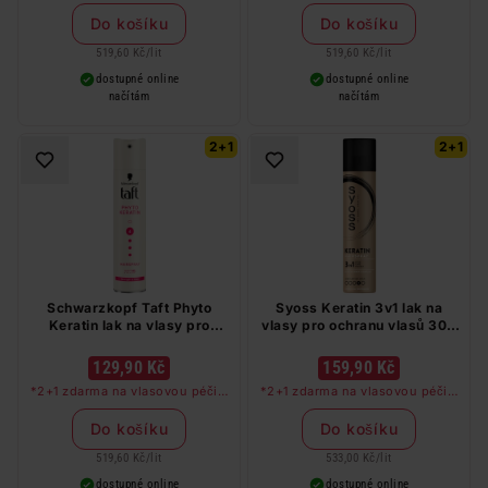
libovolné kombinaci, nejlevnější
libovolné kombinaci, nejlevnější
produkt zdarma. Neplatí na
produkt zdarma. Neplatí na
Do košíku
Do košíku
barvy na vlasy a cestovní balení.
barvy na vlasy a cestovní balení.
519,60 Kč
/
lit
519,60 Kč
/
lit
dostupné online
dostupné online
načítám
načítám
2+1
2+1
Schwarzkopf Taft Phyto
Syoss Keratin 3v1 lak na
Keratin lak na vlasy pro
vlasy pro ochranu vlasů 300
posílení vlasů 250 ml
ml
129,90 Kč
159,90 Kč
*2+1 zdarma na vlasovou péči v
*2+1 zdarma na vlasovou péči v
libovolné kombinaci, nejlevnější
libovolné kombinaci, nejlevnější
produkt zdarma. Neplatí na
produkt zdarma. Neplatí na
Do košíku
Do košíku
barvy na vlasy a cestovní balení.
barvy na vlasy a cestovní balení.
519,60 Kč
/
lit
533,00 Kč
/
lit
dostupné online
dostupné online