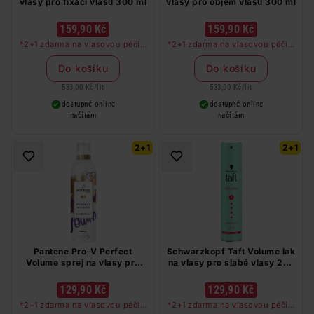
vlasy pro fixaci vlasů 300 ml
vlasy pro objem vlasů 300 ml
159,90 Kč
159,90 Kč
*2+1 zdarma na vlasovou péči v
*2+1 zdarma na vlasovou péči v
libovolné kombinaci, nejlevnější
libovolné kombinaci, nejlevnější
produkt zdarma. Neplatí na
produkt zdarma. Neplatí na
Do košíku
Do košíku
barvy na vlasy a cestovní balení.
barvy na vlasy a cestovní balení.
533,00 Kč
/
lit
533,00 Kč
/
lit
dostupné online
dostupné online
načítám
načítám
2+1
2+1
Pantene Pro-V Perfect
Schwarzkopf Taft Volume lak
Volume sprej na vlasy pro
na vlasy pro slabé vlasy 250
dokonalý objem 250 ml
ml
129,90 Kč
129,90 Kč
*2+1 zdarma na vlasovou péči v
*2+1 zdarma na vlasovou péči v