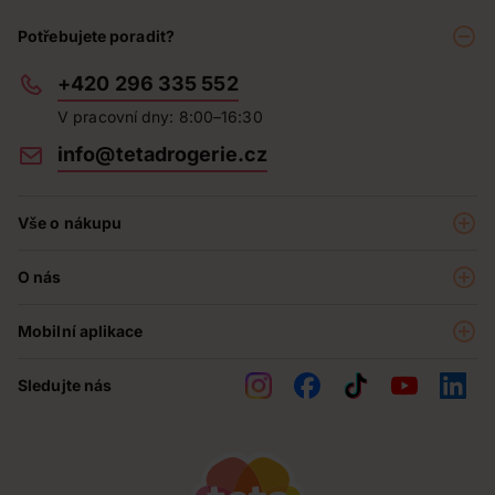
Potřebujete poradit?
+420 296 335 552
V pracovní dny: 8:00–16:30
info@tetadrogerie.cz
Vše o nákupu
Akce a výhodné nabídky
O nás
Teta klub
O nás
Prodejny
Mobilní aplikace
Kariéra - aktuální nabídka
O e-shopu
Teta pomáhá
Sledujte nás
Obchodní podmínky
Historie
Reklamační řád
Jak chráníme osobní údaje
Nejčastější otázky