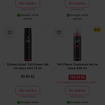
produkt zdarma. Neplatí na
produkt zdarma. Neplatí na
Do košíku
Do košíku
barvy na vlasy a cestovní balení.
barvy na vlasy a cestovní balení.
519,60 Kč
/
lit
519,60 Kč
/
lit
dostupné online
dostupné online
načítám
načítám
2+1
Schwarzkopf Taft Power lak
Taft Power Cashmere lak na
na vlasy mini 75 ml
vlasy 400 ml
89,90 Kč
169,90 Kč
*2+1 zdarma na vlasovou péči v
libovolné kombinaci, nejlevnější
produkt zdarma. Neplatí na
Do košíku
Do košíku
barvy na vlasy a cestovní balení.
1 198,67 Kč
/
lit
424,75 Kč
/
lit
dostupné online
dostupné online