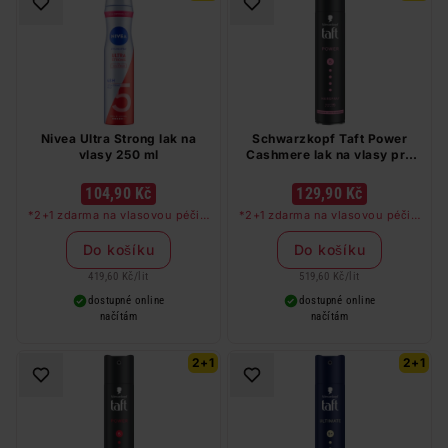
Nivea Ultra Strong lak na
Schwarzkopf Taft Power
vlasy 250 ml
Cashmere lak na vlasy pro
suché a poškozené vlasy 250
ml
104,90 Kč
129,90 Kč
*2+1 zdarma na vlasovou péči v
*2+1 zdarma na vlasovou péči v
libovolné kombinaci, nejlevnější
libovolné kombinaci, nejlevnější
produkt zdarma. Neplatí na
produkt zdarma. Neplatí na
Do košíku
Do košíku
barvy na vlasy a cestovní balení.
barvy na vlasy a cestovní balení.
419,60 Kč
/
lit
519,60 Kč
/
lit
dostupné online
dostupné online
načítám
načítám
2+1
2+1