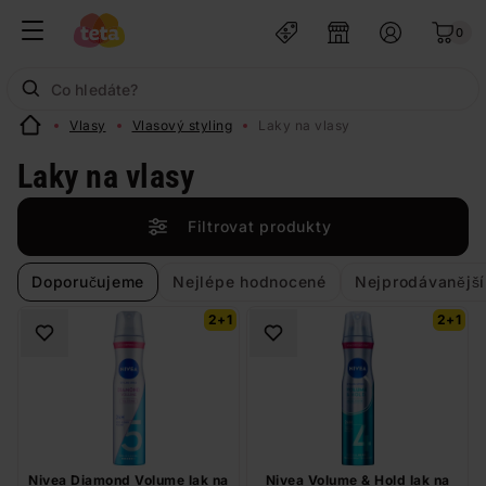
0
Vlasy
Vlasový styling
Laky na vlasy
Laky na vlasy
Filtrovat produkty
Doporučujeme
Nejlépe hodnocené
Nejprodávanější
2+1
2+1
Nivea Diamond Volume lak na
Nivea Volume & Hold lak na