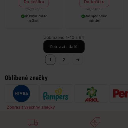
produkt zdarma. Neplatí na
produkt zdarma. Neplatí na
Do košíku
Do košíku
barvy na vlasy a cestovní balení.
barvy na vlasy a cestovní balení.
266,33 Kč
/
lit
649,50 Kč
/
lit
dostupné online
dostupné online
načítám
načítám
Zobrazeno 1-40 z 64
Zobrazit další
1
2
Oblíbené značky
Zobrazit všechny značky