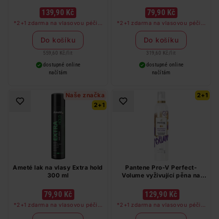
ml
139,90 Kč
79,90 Kč
*2+1 zdarma na vlasovou péči v
*2+1 zdarma na vlasovou péči v
libovolné kombinaci, nejlevnější
libovolné kombinaci, nejlevnější
produkt zdarma. Neplatí na
produkt zdarma. Neplatí na
Do košíku
Do košíku
barvy na vlasy a cestovní balení.
barvy na vlasy a cestovní balení.
559,60 Kč
/
lit
319,60 Kč
/
lit
dostupné online
dostupné online
načítám
načítám
Naše značka
2+1
2+1
Ameté lak na vlasy Extra hold
Pantene Pro-V Perfect-
300 ml
Volume vyživující pěna na
vlasy ochrana proti působení
tepla s biotinem 200 ml
79,90 Kč
129,90 Kč
*2+1 zdarma na vlasovou péči v
*2+1 zdarma na vlasovou péči v
libovolné kombinaci, nejlevnější
libovolné kombinaci, nejlevnější