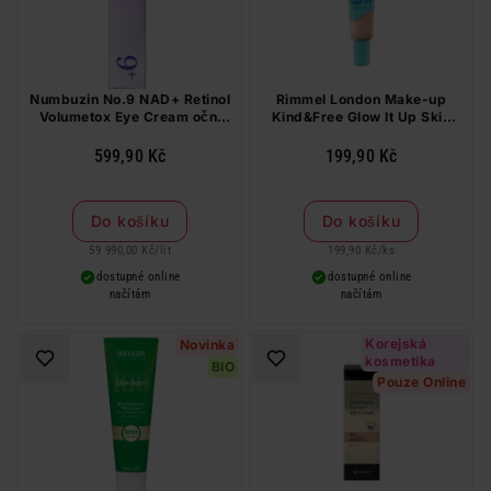
Numbuzin No.9 NAD+ Retinol
Rimmel London Make-up
Volumetox Eye Cream oční
Kind&Free Glow It Up Skin
krém 10 ml
Tint 001
599,90 Kč
199,90 Kč
Do košíku
Do košíku
59 990,00 Kč
/
lit
199,90 Kč
/
ks
dostupné online
dostupné online
načítám
načítám
Korejská
Novinka
kosmetika
BIO
Pouze Online