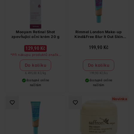
Mooyam Retinal Shot
Rimmel London Make-up
zpevňující oční krém 20 g
Kind&Free Blur It Out Skin
Tint 082
199,90 Kč
129,90 Kč
*Při nákupu produktů značky
Mooyam nad 99 Kč dostanete
kolagenovou masku zdarma
Do košíku
Do košíku
6 495,00 Kč
/
kg
199,90 Kč
/
ks
dostupné online
dostupné online
načítám
načítám
Novinka