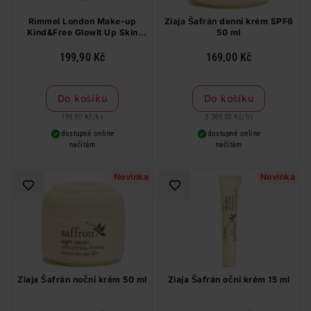
Rimmel London Make-up
Ziaja Šafrán denní krém SPF6
Kind&Free GlowIt Up Skin
50 ml
Tint 103
199,90 Kč
169,00 Kč
Do košíku
Do košíku
199,90 Kč
/
ks
3 380,00 Kč
/
lit
dostupné online
dostupné online
načítám
načítám
Novinka
Novinka
Ziaja Šafrán noční krém 50 ml
Ziaja Šafrán oční krém 15 ml