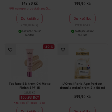
149,90 Kč
199,90 Kč
*Při nákupu produktů značky
Mooyam nad 99 Kč dostanete
kolagenovou masku zdarma
Do košíku
Do košíku
2 998,00 Kč
/
kg
199,90 Kč
/
ks
dostupné online
dostupné online
načítám
načítám
-30 %
Topface BB krém 04 Matte
L'Oréal Paris Age Perfect
Finish SPF 15
denní a noční krém 2 x 50 ml
229,90 Kč
599,90 Kč
160,93 Kč*
*za 1 ks při koupi 2 ks
Do košíku
Do košíku