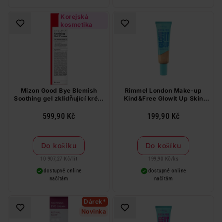
Korejská
kosmetika
Mizon Good Bye Blemish
Rimmel London Make-up
Soothing gel zklidňující krém
Kind&Free GlowIt Up Skin
55 ml
Tint 160
599,90 Kč
199,90 Kč
Do košíku
Do košíku
10 907,27 Kč
/
lit
199,90 Kč
/
ks
dostupné online
dostupné online
načítám
načítám
Dárek*
Novinka