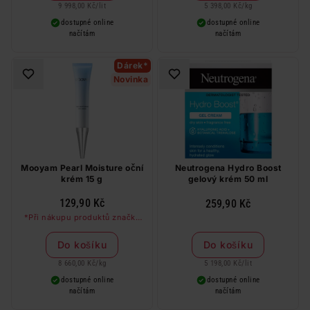
9 998,00 Kč
/
lit
5 398,00 Kč
/
kg
dostupné online
dostupné online
načítám
načítám
Dárek*
Novinka
Mooyam Pearl Moisture oční
Neutrogena Hydro Boost
krém 15 g
gelový krém 50 ml
129,90 Kč
259,90 Kč
*Při nákupu produktů značky
Mooyam nad 99 Kč dostanete
kolagenovou masku zdarma
Do košíku
Do košíku
8 660,00 Kč
/
kg
5 198,00 Kč
/
lit
dostupné online
dostupné online
načítám
načítám