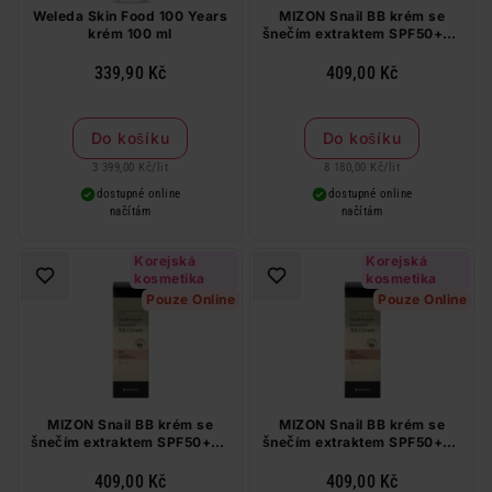
Weleda Skin Food 100 Years
MIZON Snail BB krém se
krém 100 ml
šnečím extraktem SPF50+++
#23 50 ml
339,90 Kč
409,00 Kč
Do košíku
Do košíku
3 399,00 Kč
/
lit
8 180,00 Kč
/
lit
dostupné online
dostupné online
načítám
načítám
Korejská
Korejská
kosmetika
kosmetika
Pouze Online
Pouze Online
MIZON Snail BB krém se
MIZON Snail BB krém se
šnečím extraktem SPF50+++
šnečím extraktem SPF50+++
#21 50 ml
#25 50 ml
409,00 Kč
409,00 Kč