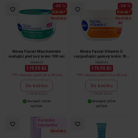
-36 %
-36 %
Dárek*
Dárek*
Novinka
Novinka
Nivea Facial Niacinamide
Nivea Facial Vitamín C
matující pleťový krém 100 ml
rozjasňující gelový krém 100
ml
189,90 Kč
189,90 Kč
119,90 Kč
119,90 Kč
*Při nákupu pleťové a tělové
*Při nákupu pleťové a tělové
péče značky Nivea a Labello v
péče značky Nivea a Labello v
hodnotě nad 249 Kč dostanete
hodnotě nad 249 Kč dostanete
Do košíku
Do košíku
odličovač očí zdarma
odličovač očí zdarma
1 199,00 Kč
/
lit
1 199,00 Kč
/
lit
dostupné online
dostupné online
načítám
načítám
Korejská
kosmetika
Novinka