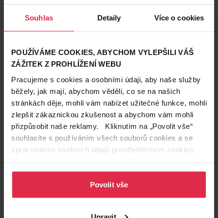
Souhlas
Detaily
Více o cookies
Rimmel London Make-up
Rimmel London Make-up
POUŽÍVÁME COOKIES, ABYCHOM VYLEPŠILI VÁŠ
Kind&Free Blur It Out Skin
Kind&Free GlowIt Up Skin
ZÁŽITEK Z PROHLÍŽENÍ WEBU
Tint 163
Tint 200
199,90 Kč
199,90 Kč
Pracujeme s cookies a osobními údaji, aby naše služby
běžely, jak mají, abychom věděli, co se na našich
Do košíku
Do košíku
stránkách děje, mohli vám nabízet užitečné funkce, mohli
zlepšit zákaznickou zkušenost a abychom vám mohli
199,90 Kč
/
ks
199,90 Kč
/
ks
přizpůsobit naše reklamy. Kliknutím na „Povolit vše“
dostupné online
dostupné online
načítám
načítám
souhlasíte s používáním všech souborů cookies a se
zpracováním osobních údajů prostřednictvím cookies.
Novinka
Více informací naleznete v našich
Zásadách ochrany
osobních údajů
.
Povolit vše
Upravit