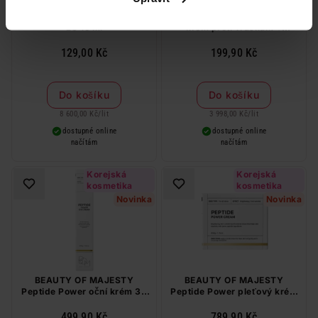
Ziaja oční krém vitamin C a
Astrid Q10 Miracle noční
B3 15 ml
krém proti vráskám +
revitalizace pleti 50 ml
129,00 Kč
199,90 Kč
Do košíku
Do košíku
8 600,00 Kč
/
lit
3 998,00 Kč
/
lit
dostupné online
dostupné online
načítám
načítám
Korejská
Korejská
kosmetika
kosmetika
Novinka
Novinka
BEAUTY OF MAJESTY
BEAUTY OF MAJESTY
Peptide Power oční krém 30
Peptide Power pleťový krém
g
50 g
499,90 Kč
789,90 Kč