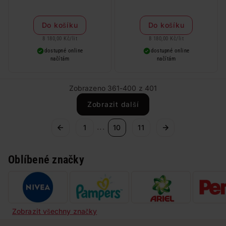
Do košíku
Do košíku
8 180,00 Kč
/
lit
8 180,00 Kč
/
lit
dostupné online
dostupné online
načítám
načítám
Zobrazeno 361-400 z 401
Zobrazit další
...
1
10
11
Oblíbené značky
Zobrazit všechny značky