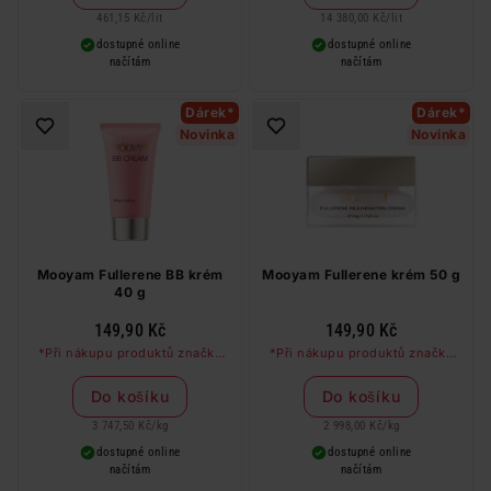
461,15 Kč
/
lit
14 380,00 Kč
/
lit
dostupné online
dostupné online
načítám
načítám
Dárek*
Dárek*
Novinka
Novinka
Mooyam Fullerene BB krém
Mooyam Fullerene krém 50 g
40 g
149,90 Kč
149,90 Kč
*Při nákupu produktů značky
*Při nákupu produktů značky
Mooyam nad 99 Kč dostanete
Mooyam nad 99 Kč dostanete
kolagenovou masku zdarma
kolagenovou masku zdarma
Do košíku
Do košíku
3 747,50 Kč
/
kg
2 998,00 Kč
/
kg
dostupné online
dostupné online
načítám
načítám