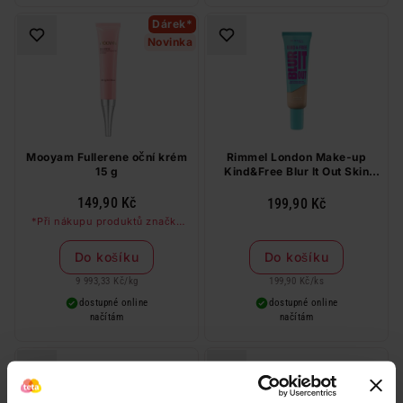
Dárek*
Novinka
Mooyam Fullerene oční krém
Rimmel London Make-up
15 g
Kind&Free Blur It Out Skin
Tint 001
149,90 Kč
199,90 Kč
*Při nákupu produktů značky
Mooyam nad 99 Kč dostanete
kolagenovou masku zdarma
Do košíku
Do košíku
9 993,33 Kč
/
kg
199,90 Kč
/
ks
dostupné online
dostupné online
načítám
načítám