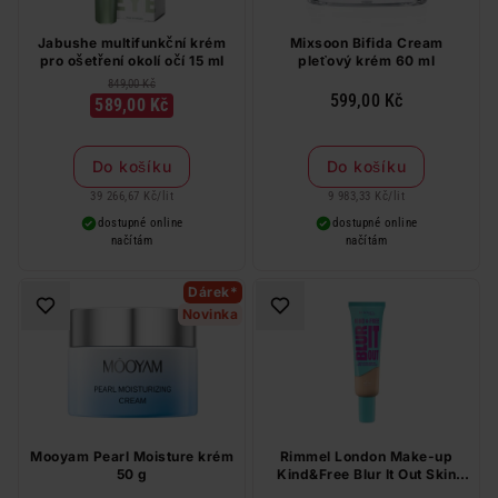
Jabushe multifunkční krém
Mixsoon Bifida Cream
pro ošetření okolí očí 15 ml
pleťový krém 60 ml
849,00 Kč
599,00 Kč
589,00 Kč
Do košíku
Do košíku
39 266,67 Kč
/
lit
9 983,33 Kč
/
lit
dostupné online
dostupné online
načítám
načítám
Dárek*
Novinka
Mooyam Pearl Moisture krém
Rimmel London Make-up
50 g
Kind&Free Blur It Out Skin
Tint 010