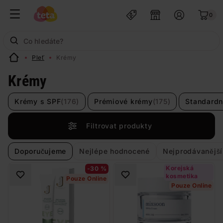
0
Pleť
Krémy
Krémy
Krémy s SPF
(176)
Prémiové krémy
(175)
Standardn
Filtrovat produkty
Doporučujeme
Nejlépe hodnocené
Nejprodávanější
Korejská
-30 %
kosmetika
Pouze Online
Pouze Online