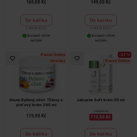
169,00 Kč
149,00 Kč
Do košíku
Do košíku
3 380,00 Kč
/
lit
9 933,33 Kč
/
lit
dostupné online
dostupné online
načítám
načítám
Pouze Online
-31 %
Novinka
Pouze Online
Bione Bylinný elixír Tělový a
Jabushe Soft krém 50 ml
pleťový krém 260 ml
1 050,00 Kč
119,90 Kč
719,00 Kč
Do košíku
Do košíku