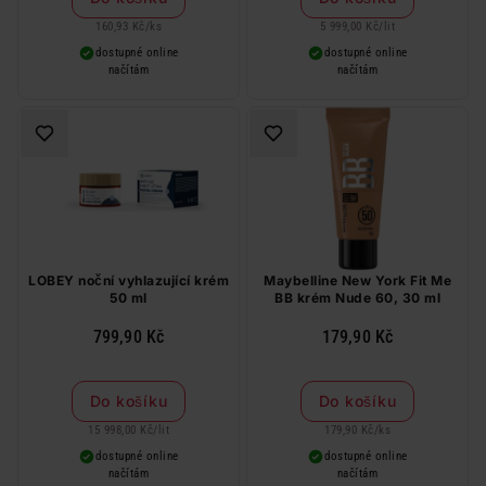
160,93 Kč
/
ks
5 999,00 Kč
/
lit
dostupné online
dostupné online
načítám
načítám
LOBEY noční vyhlazující krém
Maybelline New York Fit Me
50 ml
BB krém Nude 60, 30 ml
799,90 Kč
179,90 Kč
Do košíku
Do košíku
15 998,00 Kč
/
lit
179,90 Kč
/
ks
dostupné online
dostupné online
načítám
načítám