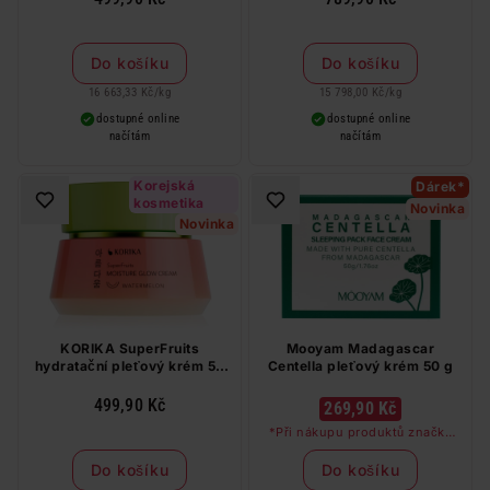
Do košíku
Do košíku
16 663,33 Kč
/
kg
15 798,00 Kč
/
kg
dostupné online
dostupné online
načítám
načítám
Korejská
Dárek*
kosmetika
Novinka
Novinka
KORIKA SuperFruits
Mooyam Madagascar
hydratační pleťový krém 50
Centella pleťový krém 50 g
ml
499,90 Kč
269,90 Kč
*Při nákupu produktů značky
Mooyam nad 99 Kč dostanete
kolagenovou masku zdarma
Do košíku
Do košíku