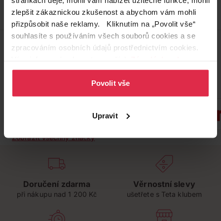
dostupné online
načítám
zlepšit zákaznickou zkušenost a abychom vám mohli
přizpůsobit naše reklamy. Kliknutím na „Povolit vše“
souhlasíte s používáním všech souborů cookies a se
Zobrazeno 41-45 z 45
zpracováním osobních údajů prostřednictvím cookies.
1
2
Více informací naleznete v našich
Zásadách ochrany
osobních údajů
.
Povolit vše
Oblíbené značky
Upravit
Zobrazit všechny značky
Doručení zdarma
Věrnostní slevy
při nákupu nad 1 200 Kč
ušetřete s Teta klubem