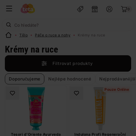
0
Tělo
Péče o ruce a nohy
Krémy na ruce
Krémy na ruce
Filtrovat produkty
Doporučujeme
Nejlépe hodnocené
Nejprodávanější
Pouze Online
Tesori d'Oriente Ayurveda
Indulona Profi Regenerační