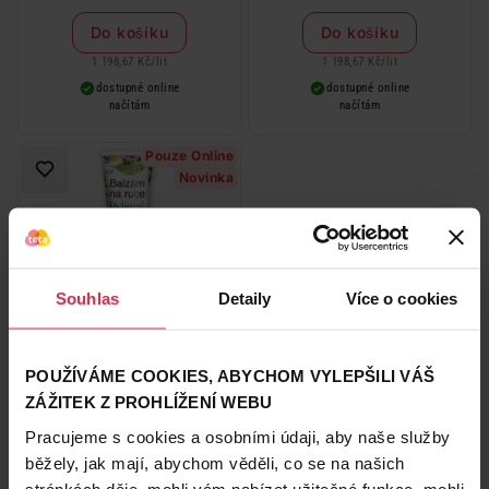
Do košíku
Do košíku
1 198,67 Kč
/
lit
1 198,67 Kč
/
lit
dostupné online
dostupné online
načítám
načítám
Pouze Online
Novinka
Souhlas
Detaily
Více o cookies
Bione Bylinný elixír Balzám na
ruce 205 ml
89,90 Kč
POUŽÍVÁME COOKIES, ABYCHOM VYLEPŠILI VÁŠ
ZÁŽITEK Z PROHLÍŽENÍ WEBU
Pracujeme s cookies a osobními údaji, aby naše služby
Do košíku
běžely, jak mají, abychom věděli, co se na našich
438,54 Kč
/
lit
stránkách děje, mohli vám nabízet užitečné funkce, mohli