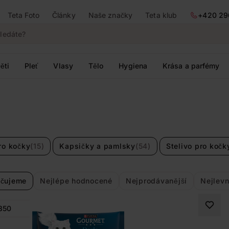
Teta Foto
Články
Naše značky
Teta klub
+420 29
ěti
Pleť
Vlasy
Tělo
Hygiena
Krása a parfémy
ro kočky
(15)
Kapsičky a pamlsky
(54)
Stelivo pro kočk
čujeme
Nejlépe hodnocené
Nejprodávanější
Nejlevn