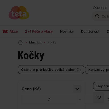
Doprava
Akce
2+1 Péče o vlasy
Novinky
Domácnost
D
Mazlíčci
Kočky
Kočky
Granule pro kočky velká balení
(1)
Konzervy p
Doporu
Cena (Kč)
-