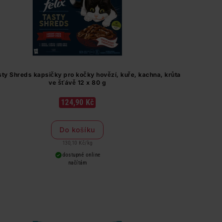
sty Shreds kapsičky pro kočky hovězí, kuře, kachna, krůta
ve šťávě 12 x 80 g
124,90 Kč
Do košíku
130,10 Kč
/
kg
dostupné online
načítám