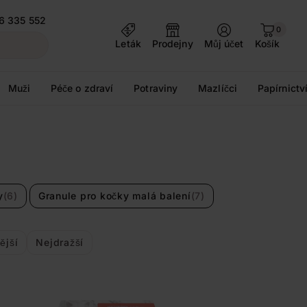
6 335 552
0
Leták
Prodejny
Můj účet
Košík
Muži
Péče o zdraví
Potraviny
Mazlíčci
Papírnictv
y
(6)
Granule pro kočky malá balení
(7)
ější
Nejdražší