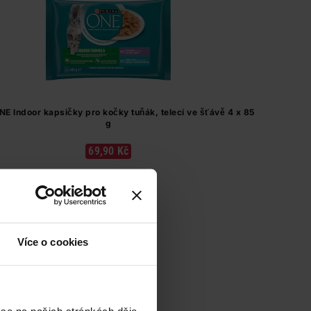
NE Indoor kapsičky pro kočky tuňák, telecí ve šťávě 4 x 85
g
69,90 Kč
Do košíku
205,59 Kč
/
kg
dostupné online
načítám
Více o cookies
 se na našich stránkách děje,