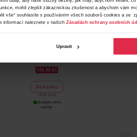
funkce, mohli zlepšit zákaznickou zkušenost a abychom vám moh
lit vše“ souhlasíte s používáním všech souborů cookies a se 
e informací naleznete v našich
Zásadách ochrany osobních úd
Upravit
na ONE Bifensis Junior granule pro koťata kuře 800 g
GimCat 
159,90 Kč
Do košíku
199,88 Kč
/
kg
dostupné online
načítám