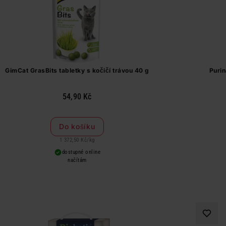
GimCat GrasBits tabletky s kočičí trávou 40 g
Purin
54,90 Kč
Do košíku
1 372,50 Kč
/
kg
dostupné online
načítám