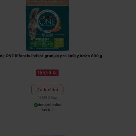
ina ONE Bifensis Indoor granule pro kočky krůta 800 g
159,90 Kč
Do košíku
199,88 Kč
/
kg
dostupné online
načítám