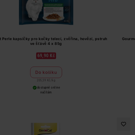
 Perle kapsičky pro kočky telecí, zvěřina, hovězí, pstruh
Gourme
ve šťávě 4 x 85g
69,90 Kč
Do košíku
205,59 Kč
/
kg
dostupné online
načítám