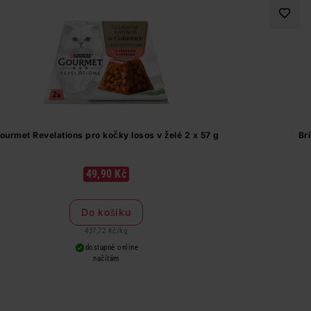
ourmet Revelations pro kočky losos v želé 2 x 57 g
Br
49,90 Kč
Do košíku
437,72 Kč
/
kg
dostupné online
načítám