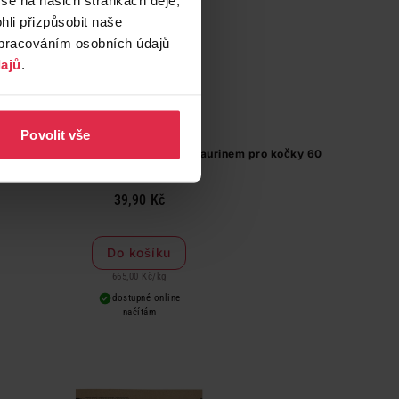
li přizpůsobit naše
zpracováním osobních údajů
ajů
.
Povolit vše
Nutripockets polštářky se sýrem a taurinem pro kočky 60
g
39,90 Kč
Do košíku
665,00 Kč
/
kg
dostupné online
načítám