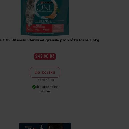
a ONE Bifensis Sterilised granule pro kočky losos 1,5kg
249,90 Kč
Do košíku
166,60 Kč
/
kg
dostupné online
načítám