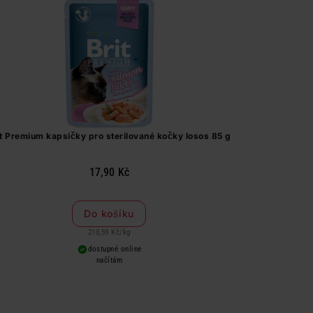
it Premium kapsičky pro sterilované kočky losos 85 g
17,90 Kč
Do košíku
210,59 Kč
/
kg
dostupné online
načítám