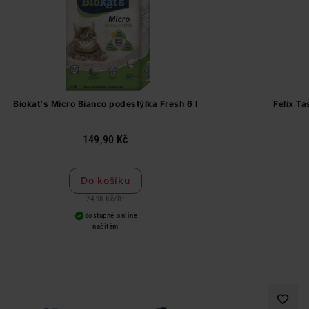
Biokat's Micro Bianco podestýlka Fresh 6 l
Felix Ta
149,90 Kč
Do košíku
24,98 Kč
/
lit
dostupné online
načítám