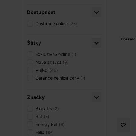
Dostupnost
Dostupné online
(77)
Gourmet
Štítky
Exkluzivně online
(1)
Naše značka
(9)
V akci
(49)
Garance nejnižší ceny
(1)
Značky
Biokat´s
(2)
Brit
(5)
Energy Pet
(9)
Felix
(19)