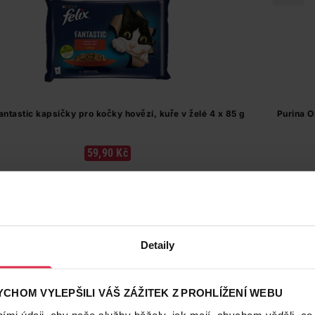
Fantastic kapsičky pro kočky hovězí, kuře v želé 4 x 85 g
Purina O
59,90 Kč
Do košíku
176,18 Kč
/
kg
dostupné online
načítám
Detaily
CHOM VYLEPŠILI VÁŠ ZÁŽITEK Z PROHLÍŽENÍ WEBU
mi údaji, aby naše služby běžely, jak mají, abychom věděli, co