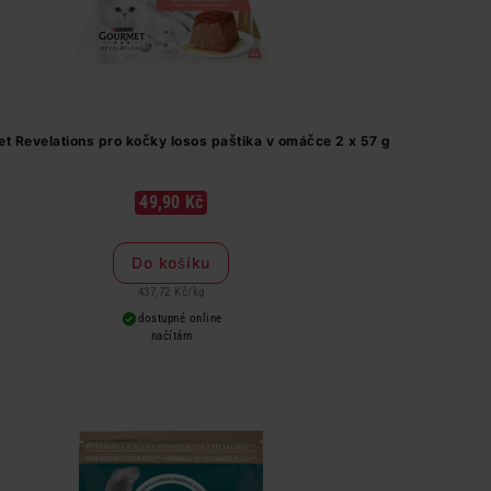
t Revelations pro kočky losos paštika v omáčce 2 x 57 g
49,90 Kč
Do košíku
437,72 Kč
/
kg
dostupné online
načítám