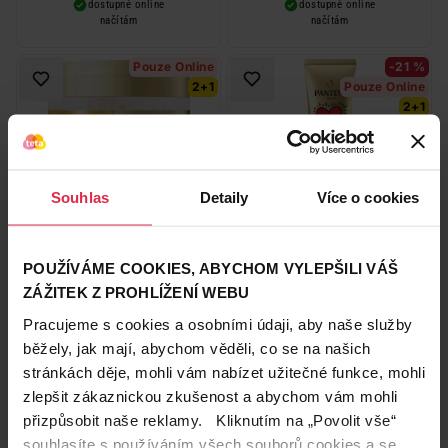
dostupné online
dostupné online
načítám
načítám
Pouze Online
-21 %
2+1
Pouze Online
2+1
Souhlas
Detaily
Více o cookies
Pantene Molecular Bond
Pantene x Keith Haring Artist
Repair bezoplachový krém
Edition 3 Minute Miracle
pro poškozené vlasy 300 ml
kondicionér 220 ml
164,90 Kč
POUŽÍVÁME COOKIES, ABYCHOM VYLEPŠILI VÁŠ
289,90 Kč
129,90 Kč
ZÁŽITEK Z PROHLÍŽENÍ WEBU
*2+1 zdarma na vlasovou péči v
*2+1 zdarma na vlasovou péči v
libovolné kombinaci, nejlevnější
libovolné kombinaci, nejlevnější
Pracujeme s cookies a osobními údaji, aby naše služby
produkt zdarma. Neplatí na
produkt zdarma. Neplatí na
Do košíku
Do košíku
barvy na vlasy a cestovní balení.
barvy na vlasy a cestovní balení.
běžely, jak mají, abychom věděli, co se na našich
966,33 Kč
/
lit
590,45 Kč
/
lit
stránkách děje, mohli vám nabízet užitečné funkce, mohli
dostupné online
dostupné online
načítám
načítám
zlepšit zákaznickou zkušenost a abychom vám mohli
přizpůsobit naše reklamy. Kliknutím na „Povolit vše“
-24 %
souhlasíte s používáním všech souborů cookies a se