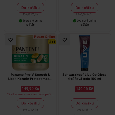
libovolné kombinaci, nejlevnější
produkt zdarma. Neplatí na
Do košíku
Do košíku
barvy na vlasy a cestovní balení.
436,00 Kč
/
lit
1 066,00 Kč
/
lit
dostupné online
dostupné online
načítám
načítám
Pouze Online
2+1
Pantene Pro-V Smooth &
Schwarzkopf Live Go Gloss
Sleek Keratin Protect maska
třešňová cola 150 ml
pro suché vlasy 300 ml
149,90 Kč
149,90 Kč
*2+1 zdarma na vlasovou péči v
libovolné kombinaci, nejlevnější
produkt zdarma. Neplatí na
Do košíku
Do košíku
barvy na vlasy a cestovní balení.
499,67 Kč
/
lit
999,33 Kč
/
lit