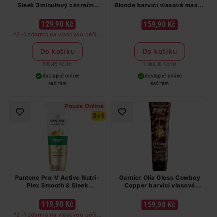
Sleek 3minutový zázračný
Blonde barvicí vlasová maska
balzám 220 ml
150 ml
129,90 Kč
159,90 Kč
*2+1 zdarma na vlasovou péči v
libovolné kombinaci, nejlevnější
produkt zdarma. Neplatí na
Do košíku
Do košíku
barvy na vlasy a cestovní balení.
590,45 Kč
/
lit
1 066,00 Kč
/
lit
dostupné online
dostupné online
načítám
načítám
Pouze Online
2+1
Pantene Pro-V Active Nutri-
Garnier Olia Gloss Cowboy
Plex Smooth & Sleek
Copper barvicí vlasová
kondicionér na matné vlasy
maska 150 ml
275 ml
119,90 Kč
159,90 Kč
*2+1 zdarma na vlasovou péči v