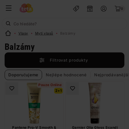
0
Vlasy
Mytí vlasů
Balzámy
Balzámy
Filtrovat produkty
Doporučujeme
Nejlépe hodnocené
Nejprodávanější
Pouze Online
2+1
Pantene Pro-V Smooth &
Garnier Olia Gloss Scandi