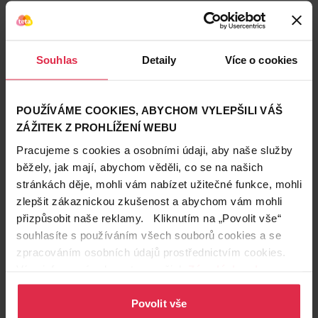
uživatele.
Souhlas
Detaily
Více o cookies
POUŽÍVÁME COOKIES, ABYCHOM VYLEPŠILI VÁŠ
ZÁŽITEK Z PROHLÍŽENÍ WEBU
Pracujeme s cookies a osobními údaji, aby naše služby
běžely, jak mají, abychom věděli, co se na našich
stránkách děje, mohli vám nabízet užitečné funkce, mohli
🛒
Nivea Derma Skin Clear Noční exfoliační pleťový
zlepšit zákaznickou zkušenost a abychom vám mohli
peeling
přizpůsobit naše reklamy. Kliknutím na „Povolit vše“
souhlasíte s používáním všech souborů cookies a se
zpracováním osobních údajů prostřednictvím cookies.
Více informací naleznete v našich
Zásadách ochrany
osobních údajů
.
Povolit vše