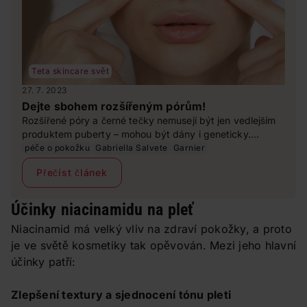
Teta skincare svět
27. 7. 2023
Dejte sbohem rozšířeným pórům!
Rozšířené póry a černé tečky nemusejí být jen vedlejším
produktem puberty – mohou být dány i geneticky.
Přinášíme rady, jak tuto kosmetickou nepříjemnost
péče o pokožku
Gabriella Salvete
Garnier
konečně minimalizovat.
Přečíst článek
Účinky niacinamidu na pleť
Niacinamid má velký vliv na zdraví pokožky, a proto
je ve světě kosmetiky tak opěvován. Mezi jeho hlavní
účinky patří:
Zlepšení textury a sjednocení tónu pleti