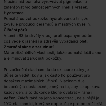
Niacinamid pomáhá vyrovnávat pigmentaci a
zmenšovat viditelnost jemných linek a vrásek.
Hydratace
Pomáhá udržet pokožku hydratovanou tím, že
zvyšuje produkci ceramidů a mastných kyselin.
Čištění pórů
Vitamin B3 je skvělý v boji proti ucpaným pórům,
což vede k jasnější a zdravěji vypadající pleti.
Zmírnění akné a zarudnutí
Má protizánětlivé vlastnosti, takže pomáhá léčit akné
a eliminovat zarudnutí pokožky.
Při začlenění niacinamidu do skincare rutiny je
důležité vědět, kdy a jak často ho používat pro
dosažení maximálních účinků. Niacinamid je
bezpečný a dostatečně jemný na to, aby se aplikoval
každý den, a to dokonce klidně dvakrát –
ráno i
večer
. Záleží také na jeho koncentraci, nejsilnější je
10% niacinamid, který se doporučuje pro pokročilejší