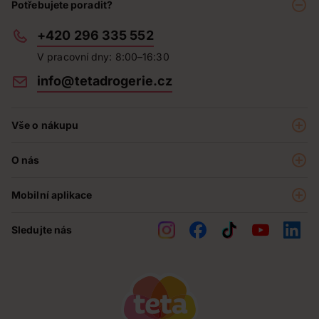
Potřebujete poradit?
+420 296 335 552
V pracovní dny: 8:00–16:30
info@tetadrogerie.cz
Vše o nákupu
Akce a výhodné nabídky
O nás
Teta klub
O nás
Prodejny
Mobilní aplikace
Kariéra - aktuální nabídka
O e-shopu
Teta pomáhá
Sledujte nás
Obchodní podmínky
Historie
Reklamační řád
Jak chráníme osobní údaje
Nejčastější otázky
Soutěže