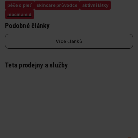
péče o pleť
skincare průvodce
aktivní látky
niacinamid
Podobné články
Více článků
Teta prodejny a služby