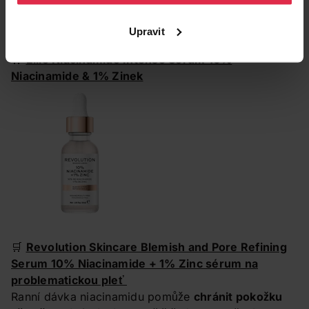
Upravit
🛒
Ellie Niacinamide Intense Sérum 10%
Niacinamide & 1% Zinek
🛒
Revolution Skincare Blemish and Pore Refining
Serum 10% Niacinamide + 1% Zinc sérum na
problematickou pleť
Ranní dávka niacinamidu pomůže
chránit pokožku