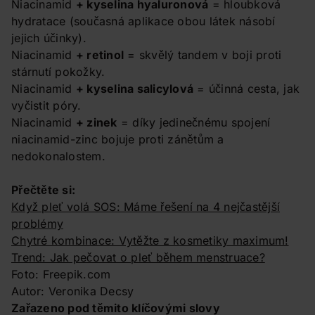
Niacinamid
+ kyselina hyaluronová
= hloubková
hydratace (současná aplikace obou látek násobí
jejich účinky).
Niacinamid
+ retinol
= skvělý tandem v boji proti
stárnutí pokožky.
Niacinamid
+ kyselina salicylová
= účinná cesta, jak
vyčistit póry.
Niacinamid
+ zinek
= díky jedinečnému spojení
niacinamid-zinc bojuje proti zánětům a
nedokonalostem.
Přečtěte si:
Když pleť volá SOS: Máme řešení na 4 nejčastější
problémy
Chytré kombinace: Vytěžte z kosmetiky maximum!
Trend: Jak pečovat o pleť během menstruace?
Foto: Freepik.com
Autor: Veronika Decsy
Zařazeno pod těmito klíčovými slovy