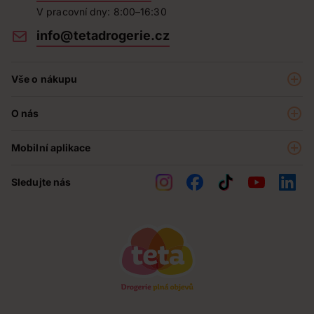
V pracovní dny: 8:00–16:30
info@tetadrogerie.cz
Vše o nákupu
Akce a výhodné nabídky
O nás
Teta klub
O nás
Prodejny
Mobilní aplikace
Kariéra - aktuální nabídka
O e-shopu
Teta pomáhá
Sledujte nás
Obchodní podmínky
Historie
Reklamační řád
Jak chráníme osobní údaje
Nejčastější otázky
Soutěže
Kontakty