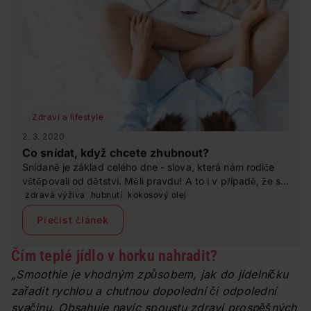
Zdraví a lifestyle
2. 3. 2020
Co snídat, když chcete zhubnout?
Snídaně je základ celého dne - slova, která nám rodiče
vštěpovali od dětství. Měli pravdu! A to i v případě, že se
snažíte zhubnout a omezit kalorický příjem. Jak by tedy
zdravá výživa
hubnutí
kokosový olej
měla ideálně vypadat? Zeptali jsme se expertky na
Přečíst článek
zdravou výživu, Ing. Kristýny Rybovičové.
Čím teplé jídlo v horku nahradit?
„Smoothie je vhodným způsobem, jak do jídelníčku
zařadit rychlou a chutnou dopolední či odpolední
svačinu. Obsahuje navíc spoustu zdraví prospěšných