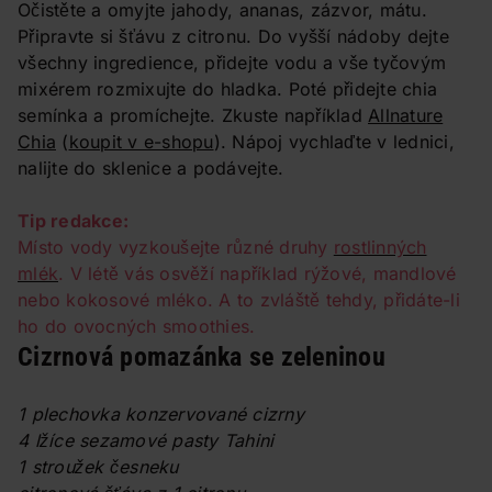
Očistěte a omyjte jahody, ananas, zázvor, mátu.
Připravte si šťávu z citronu. Do vyšší nádoby dejte
všechny ingredience, přidejte vodu a vše tyčovým
mixérem rozmixujte do hladka. Poté přidejte chia
semínka a promíchejte. Zkuste například
Allnature
Chia
(
koupit v e-shopu
). Nápoj vychlaďte v lednici,
nalijte do sklenice a podávejte.
Tip redakce:
Místo vody vyzkoušejte různé druhy
rostlinných
mlék
. V létě vás osvěží například rýžové, mandlové
nebo kokosové mléko. A to zvláště tehdy, přidáte-li
ho do ovocných smoothies.
Cizrnová pomazánka se zeleninou
1 plechovka konzervované cizrny
4 lžíce sezamové pasty Tahini
1 stroužek česneku