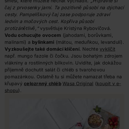
směsí, které můžete nechat vychladit.
„Připravte si
čaj z prvosenky jarní. Ta pozitivně působí na dýchací
cesty. Pampeliškový čaj zase podporuje
zdraví
ledvin a močových cest. Kopřiva působí
protizánětlivě,“
vysvětluje Kristýna Rybovičová.
Vodu ochucujte ovocem
(jahodami, borůvkami,
malinami) a
bylinkami
(mátou, meduňkou, levandulí).
Vyzkoušejte také domácí klíčení
. Nechte
vyklíčit
např. mungo fazole či čočku. Jsou bohatým zdrojem
vlákniny a rostlinných bílkovin. Uvidíte, jak dokážou
příjemně dochutit salát či chléb s tvarohovou
pomazánkou. Ostatně tu si můžete namazat třeba na
křupavý
celozrnný chléb
Wasa Original
(
koupit v e-
shopu
).