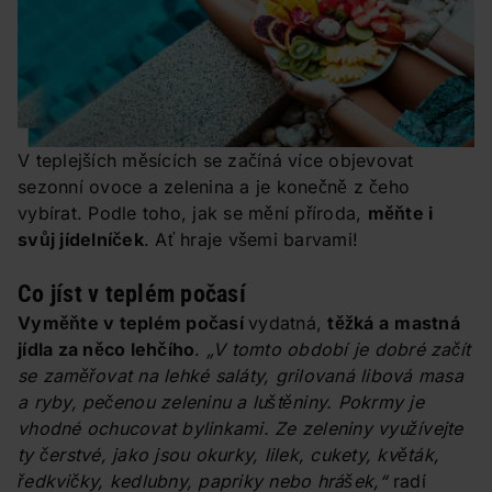
V teplejších měsících se začíná více objevovat
sezonní ovoce a zelenina a je konečně z čeho
vybírat. Podle toho, jak se mění příroda,
měňte i
svůj jídelníček
. Ať hraje všemi barvami!
Co jíst v teplém počasí
Vyměňte v teplém počasí
vydatná,
těžká a
mastná
jídla za něco lehčího
.
„
V tomto období je dobré začít
se zaměřovat na lehké saláty, grilovaná libová masa
a ryby, pečenou zeleninu a luštěniny. Pokrmy je
vhodné ochucovat bylinkami. Ze zeleniny využívejte
ty čerstvé, jako jsou okurky, lilek, cukety, květák,
ředkvičky, kedlubny, papriky nebo hrášek,“
radí