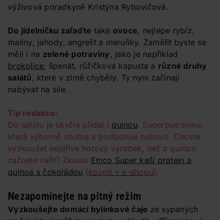
výživová poradkyně Kristýna Rybovičová.
Do jídelníčku zařaďte
také
ovoce
, nejlépe rybíz,
maliny, jahody, angrešt a meruňky. Zaměřit byste se
měli i na
zelené potraviny
, jako je například
brokolice
, špenát, růžičková kapusta a
různé druhy
salátů
, které v zimě chyběly. Ty nyní začínají
nabývat na síle.
Tip redakce:
Do salátu je skvělé přidat i
quinou
. Superpotravinu,
která výborně chutná a podporuje hubnutí. Chcete
vyzkoušet nejdříve hotový výrobek, než z quinoy
začnete vařit? Zkuste
Emco Super kaši protein a
quinoa s čokoládou
(
koupit v e-shopu
)
.
Nezapomínejte na pitný režim
Vyzkoušejte domácí bylinkové čaje
ze sypaných