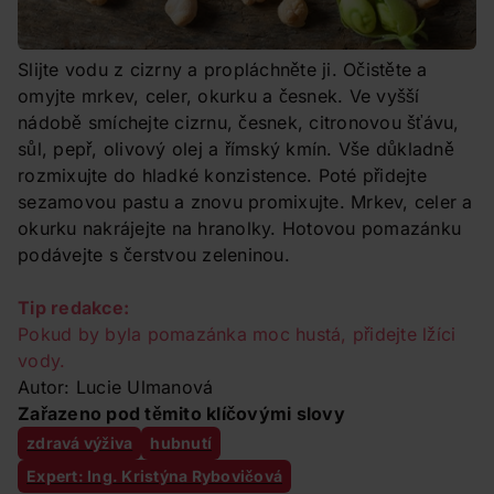
Slijte vodu z cizrny a propláchněte ji. Očistěte a
omyjte mrkev, celer, okurku a česnek. Ve vyšší
nádobě smíchejte cizrnu, česnek, citronovou šťávu,
sůl, pepř, olivový olej a římský kmín. Vše důkladně
rozmixujte do hladké konzistence. Poté přidejte
sezamovou pastu a znovu promixujte. Mrkev, celer a
okurku nakrájejte na hranolky. Hotovou pomazánku
podávejte s čerstvou zeleninou.
Tip redakce:
Pokud by byla pomazánka moc hustá, přidejte lžíci
vody.
Autor: Lucie Ulmanová
Zařazeno pod těmito klíčovými slovy
zdravá výživa
hubnutí
Expert: Ing. Kristýna Rybovičová