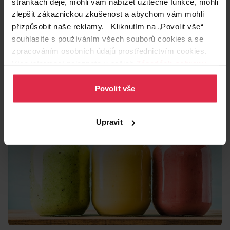
stránkách děje, mohli vám nabízet užitečné funkce, mohli
1 lžíce medu
zlepšit zákaznickou zkušenost a abychom vám mohli
20 g čerstvé máty
přizpůsobit naše reklamy. Kliknutím na „Povolit vše“
1 lžička chia semínek
souhlasíte s používáním všech souborů cookies a se
6 dcl vody
zpracováním osobních údajů prostřednictvím cookies.
½ citronu
Více informací naleznete v našich
Zásadách ochrany
osobních údajů
.
Povolit vše
Upravit