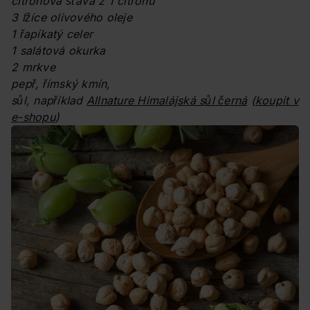
citronová šťáva z 1 citronu
3 lžíce olivového oleje
1 řapíkatý celer
1 salátová okurka
2 mrkve
pepř, římský kmín,
sůl, například
Allnature Himalájská sůl černá
(
koupit v
e-shopu
)