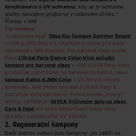
kondicionéru
s UV ochranou
, kdy se ty ochranné
složky navzájem podporují v celkovém účinku.“
Tip redakce:
Vyzkoušejte např.
Gliss Kur šampon Summer Repair
s UVA a UVB filtry a s výtažkem z monoi pro vlasy
namáhané v létě sluncem. Pro barvené vlasy zvolte
třeba
L’Oréal Paris Elseve Color-Vive pečující
šampon pro barvené vlasy
s UVA a UVB filtry, který
prodlužuje výdrž barvy na barvených vlasech, nebo
šampon Kallos KJMN Color
s UV filtry a lněným
semínkem, jenž chrání barvené a citlivé vlasy a
zabraňuje vymývání barvy. Pokud zvolíte „mokrý“
styling, sáhněte po
NIVEA Výživném gelu na vlasy
Care & Hold
pro extra silnou fixaci, který vlasy
dokáže i ochránit před UV zářením.
2. Regenerační šampony
Další dobrou volbou jsou šampony „po zátěži od