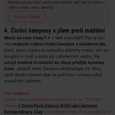
Mořská sůl jim totiž udělá moc dobře! Jak? Na to jsme se
zeptali trichologa Lukáše Rossbacha.
péče o vlasy
vlasy
peeling
Přečíst článek
4. Čisticí šampony s jílem proti maštění
Mastí se vám vlasy?
A v létě obzvlášť? Pak je pro
vás
nejlepší volbou čisticí šampon s obsahem jílu
,
který zbaví vlasovou pokožku přemíry mazu, soli po
koupání v moři a potu po celodenním vedru. P
o
umytí mastné či mastící se vlasy přelijte kyselou
lázní
. Jelikož tento šampon neobsahuje UV filtry,
opět dbejte během dne na pečlivou ochranu před
slunečním zářením.
Tip redakce:
Zbavit vlasy přebytečné mastnoty až na 72 hodin
slibuje
L’Oréal Paris Elseve Očišťující šampon
Extraordinary Clay
s obsahem hned tří blahodárných