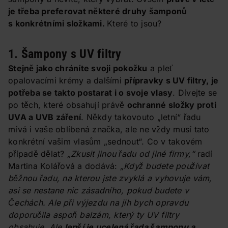
je třeba preferovat některé druhy šamponů
s konkrétními složkami.
Které to jsou?
1. Šampony s UV filtry
Stejně jako chráníte svoji pokožku
a pleť
opalovacími krémy a dalšími
přípravky s UV filtry, je
potřeba se takto postarat i o svoje vlasy
. Dívejte se
po těch, které obsahují právě
ochranné složky proti
UVA a UVB záření
. Někdy takovouto „letní“ řadu
mívá i vaše oblíbená značka, ale ne vždy musí tato
konkrétní vašim vlasům „sednout“. Co v takovém
případě dělat?
„Zkusit jinou řadu od jiné firmy,“
radí
Martina Kolářová a dodává:
„Když budete používat
běžnou řadu, na kterou jste zvyklá a vyhovuje vám,
asi se nestane nic zásadního, pokud budete v
Čechách. Ale při výjezdu na jih bych opravdu
doporučila aspoň balzám, který ty UV filtry
obsahuje. Ale
lepší je ucelená řada šamponu a