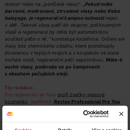
slunce“ nebo na „poničené vlasy“.
„
Pokud máte
barvené, melírované, ztrvalené vlasy
nebo třeba
balayage,
je regenerační šampon nutností
nejen
v létě. Takové vlasy patří do skupiny ‚poškozených‘
vlasů a regenerace by měla být automatickou
součástí péče o ně,“
konstatuje kadeřnice. Ovšem ani
vlasy bez chemického zásahu, které podstoupily
dovolenou v teplých krajích a s koupáním ve slané
mořské vodě, regenerační péčí nepohrdnou.
Máte-li
suché vlasy, podívejte se po
šamponech
s obsahem pečujících olejů
.
Tip redakce:
Pro regeneraci se hodí
profi značky vlasové
kosmetiky
, například
Revlon Professional Pro You
Repair
Šampon pro suché vlasy
nebo
John Frieda
Frizz Ease Miraculous Recovery Obnovující
šampon pro poškozené vlasy
. Intenzivní regeneraci
poškozeným vlasům poskytne také
L’Oréal Paris
Souhlas
Detaily
Více o cookies