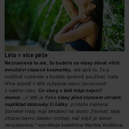
Léto = více péče
Neznamená to ale, že budete na vlasy dávat větší
množství vlasové kosmetiky
, ale spíš to, že ji
uvážlivě vyberete a budete správně používat. Vaše
hříva prostě v létě vyžaduje nejvíc pozornosti
z celého roku.
Co vlasy v létě trápí nejvíc?
slunce
:
„V létě je třeba
vlasy před sluncem chránit,
například klobouky či šátky
, protože zejména
barvené vlasy mají tendenci na slunci ‚šisovat‘, tedy
ztrácet barvu daleko rychleji, než když je slunci
nevystavíme,“
vysvětluje kadeřnice Martina Kolářová.