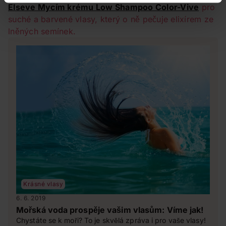
Elseve Mycím krému Low Shampoo Color-Vive
pro
suché a barvené vlasy, který o ně pečuje elixírem ze
lněných semínek.
Krásné vlasy
6. 6. 2019
Mořská voda prospěje vašim vlasům: Víme jak!
Chystáte se k moři? To je skvělá zpráva i pro vaše vlasy!