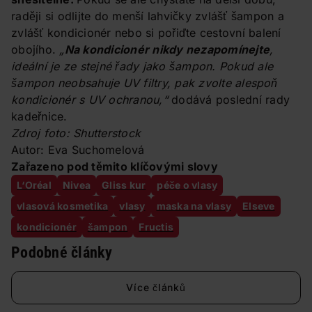
raději si odlijte do menší lahvičky zvlášť šampon a
zvlášť kondicionér nebo si pořiďte cestovní balení
obojího.
„
Na kondicionér nikdy nezapomínejte
,
ideální je ze stejné řady jako šampon. Pokud ale
šampon neobsahuje UV filtry, pak zvolte alespoň
kondicionér s UV ochranou,“
dodává poslední rady
kadeřnice.
Zdroj foto: Shutterstock
Autor: Eva Suchomelová
Zařazeno pod těmito klíčovými slovy
L‘Oréal
Nivea
Gliss kur
péče o vlasy
vlasová kosmetika
vlasy
maska na vlasy
Elseve
kondicionér
šampon
Fructis
Podobné články
Více článků