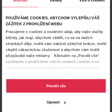
Elseve Rapid Reviver Total Repair 5 Intenzivní
balzám
, který díky obsahu séra s aminokyselinou
rychle a krásně splyne s vlasy a oživí a posílí je bez
POUŽÍVÁME COOKIES, ABYCHOM VYLEPŠILI VÁŠ
nutnosti smývání.
ZÁŽITEK Z PROHLÍŽENÍ WEBU
Pracujeme s cookies a osobními údaji, aby naše služby
3. Low šampony
běžely, jak mají, abychom věděli, co se na našich
Zajímavou alternativou pro letní období je metoda
stránkách děje, mohli vám nabízet užitečné funkce, mohli
Low Poo
, při které se používají jako šampon
mycí
zlepšit zákaznickou zkušenost a abychom vám mohli
krémy bez obsahu sulfátů
. Vlasy nejsou tak
přizpůsobit naše reklamy. Kliknutím na „Povolit vše“
zatížené, ale nezapomínejte je stejně chránit proti UV
souhlasíte s používáním všech souborů cookies a se
záření – mechanicky i pomocí ochranných vlasových
zpracováním osobních údajů prostřednictvím cookies.
přípravků. Pozor:
tato metoda a mycí krémy
se
Více informací naleznete v našich
Zásadách ochrany
nehodí pro velmi jemné vlasy bez objemu
.
osobních údajů
.
Povolit vše
Tip redakce:
V létě oceníte
L’Oréal Paris Elseve Mycí krém Low
Upravit
Shampoo Total Repair 5
pro suché a poškozené
vlasy. Barvíte se? Pak sáhněte raději po
L’Oréal Paris