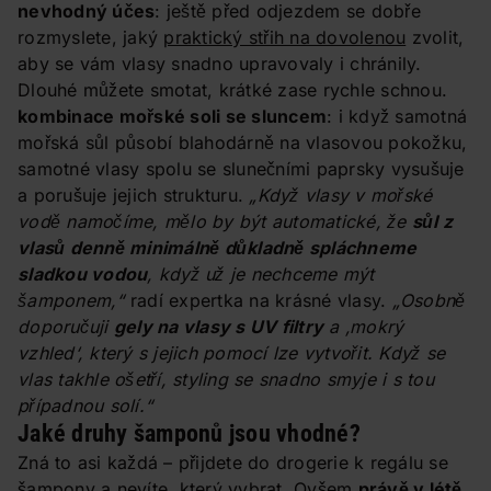
nevhodný účes
: ještě před odjezdem se dobře
rozmyslete, jaký
praktický střih na dovolenou
zvolit,
aby se vám vlasy snadno upravovaly i chránily.
Dlouhé můžete smotat, krátké zase rychle schnou.
kombinace mořské soli se sluncem
: i když samotná
mořská sůl působí blahodárně na vlasovou pokožku,
samotné vlasy spolu se slunečními paprsky vysušuje
a porušuje jejich strukturu.
„Když vlasy v mořské
vodě namočíme, mělo by být automatické, že
sůl z
vlasů denně minimálně důkladně spláchneme
sladkou vodou
, když už je nechceme mýt
šamponem,“
radí expertka na krásné vlasy.
„Osobně
doporučuji
gely na vlasy s UV filtry
a ‚mokrý
vzhled‘, který s jejich pomocí lze vytvořit. Když se
vlas takhle ošetří, styling se snadno smyje i s tou
případnou solí.“
Jaké druhy šamponů jsou vhodné?
Zná to asi každá – přijdete do drogerie k regálu se
šampony a nevíte, který vybrat. Ovšem
právě v létě