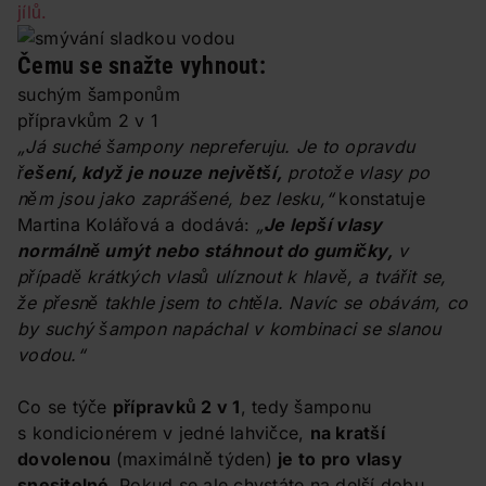
jílů.
Čemu se snažte vyhnout:
suchým šamponům
přípravkům 2 v 1
„Já suché šampony nepreferuju. Je to opravdu
ř
ešení, když je nouze největší,
protože vlasy po
něm jsou jako zaprášené, bez lesku,“
konstatuje
Martina Kolářová a dodává:
„
Je lepší vlasy
normálně umýt nebo stáhnout do gumičky,
v
případě krátkých vlasů ulíznout k hlavě, a tvářit se,
že přesně takhle jsem to chtěla. Navíc se obávám, co
by suchý šampon napáchal v kombinaci se slanou
vodou.“
Co se týče
přípravků 2 v 1
, tedy šamponu
s kondicionérem v jedné lahvičce,
na kratší
dovolenou
(maximálně týden)
je to pro vlasy
snesitelné.
Pokud se ale chystáte na delší dobu,