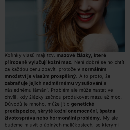
Kořínky vlasů mají tzv.
mazové žlázky, které
přirozeně vylučují kožní maz
. Není dobré se ho chtít
za každou cenu zbavit, protože
v normálním
množství je vlasům prospěšný
. A to proto, že
zabraňuje jejich nadměrnému vysušování
a
následnému lámání. Problém ale může nastat ve
chvíli, kdy žlázky začnou produkovat mazu až moc.
Důvodů je mnoho, může jít o
genetické
predispozice, skryté kožní onemocnění, špatná
životospráva nebo hormonální problémy
. My ale
budeme mluvit o úplných maličkostech, se kterými