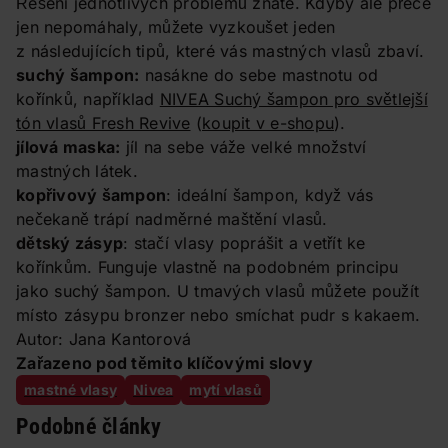
Řešení jednotlivých problémů znáte. Kdyby ale přece
jen nepomáhaly, můžete vyzkoušet jeden
z následujících tipů, které vás mastných vlasů zbaví.
suchý šampon:
nasákne do sebe mastnotu od
kořínků, například
NIVEA Suchý šampon pro světlejší
tón vlasů Fresh Revive
(
koupit v e-shopu
).
jílová maska:
jíl na sebe váže velké množství
mastných látek.
kopřivový šampon
: ideální šampon, když vás
nečekaně trápí nadměrné maštění vlasů.
dětský zásyp
: stačí vlasy poprášit a vetřít ke
kořínkům. Funguje vlastně na podobném principu
jako suchý šampon. U tmavých vlasů můžete použít
místo zásypu bronzer nebo smíchat pudr s kakaem.
Autor: Jana Kantorová
Zařazeno pod těmito klíčovými slovy
mastné vlasy
Nivea
mytí vlasů
Podobné články