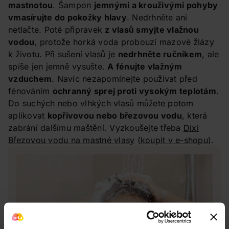
mastnotou
. Šampon
jemnými a krouživými pohyby
vmasírujte do pokožky hlavy
. Nedrhněte ani
netlačte. Poté přípravek
z vlasů smyjte vlažnou
vodou
, protože horká voda probouzí mazové žlázy
k životu. Při sušení vlasů je
nedrhněte ručníkem
, ale
spíše jen jemně vysušte.
A fénujte vlažným
vzduchem
. Navíc nezapomínejte používat před
fénováním
ochranný sprej proti vysokým teplotám
.
Do suchých nebo vlhkých vlasů můžete potom
aplikovat
kopřivovou nebo březovou vodu
, která
zabrání dalšímu maštění. Vyzkoušejte třeba
Dixi
Březovou vodu na mastné vlasy
(
koupit v e-shopu
).