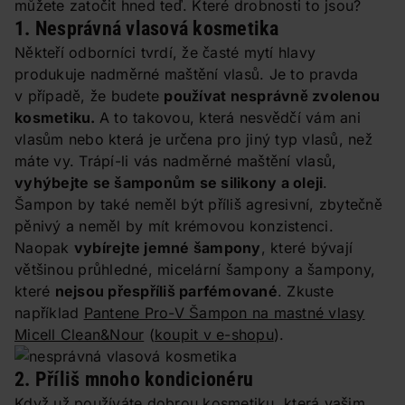
můžete zatočit hned teď. Které drobnosti to jsou?
1. Nesprávná vlasová kosmetika
Někteří odborníci tvrdí, že časté mytí hlavy
produkuje nadměrné maštění vlasů. Je to pravda
v případě, že budete
používat nesprávně zvolenou
kosmetiku.
A to takovou, která nesvědčí vám ani
vlasům nebo která je určena pro jiný typ vlasů, než
máte vy. Trápí-li vás nadměrné maštění vlasů,
vyhýbejte se šamponům se silikony a oleji
.
Šampon by také neměl být příliš agresivní, zbytečně
pěnivý a neměl by mít krémovou konzistenci.
Naopak
vybírejte jemné šampony
, které bývají
většinou průhledné, micelární šampony a šampony,
které
nejsou přespříliš parfémované
. Zkuste
například
Pantene Pro-V Šampon na mastné vlasy
Micell Clean&Nour
(
koupit v e-shopu
).
2. Příliš mnoho kondicionéru
Když už používáte dobrou kosmetiku, která vašim