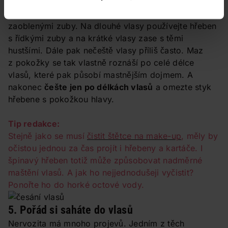
hlavy. Ta pak totiž produkuje více mazu.
Ideální je
pro nadměrně se mastící vlasy hřeben
se
zaoblenými zuby. Na dlouhé vlasy používejte hřeben
s řídkými zuby a na krátké vlasy zase s těmi
hustšími. Dále pak nečeště vlasy příliš často. Maz
z pokožky se tak vlastně roznáší po celé délce
vlasů, které pak působí mastnějším dojmem. A
nakonec
češte jen po délkách vlasů
a omezte styk
hřebene s pokožkou hlavy.
Tip redakce:
Stejně jako se musí
čistit štětce na make-up
, měly by
očistou jednou za čas projít i hřebeny a kartáče. I
špinavý hřeben totiž může způsobovat nadměrné
maštění vlasů. A jak ho nejjednodušeji vyčistit?
Ponořte ho do horké octové vody.
5. Pořád si saháte do vlasů
Nervozita má mnoho projevů. Jedním z těch