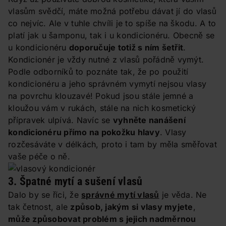
vlasům svědčí, máte možná potřebu dávat jí do vlasů
co nejvíc. Ale v tuhle chvíli je to spíše na škodu. A to
platí jak u šamponu, tak i u kondicionéru. Obecně se
u kondicionéru
doporučuje totiž s ním šetřit
.
Kondicionér je vždy nutné z vlasů pořádně vymýt.
Podle odborníků to poznáte tak, že po použití
kondicionéru a jeho správném vymytí nejsou vlasy
na povrchu klouzavé! Pokud jsou stále jemné a
kloužou vám v rukách, stále na nich kosmetický
přípravek ulpívá. Navíc se
vyhněte nanášení
kondicionéru přímo na pokožku hlavy
. Vlasy
rozčesáváte v délkách, proto i tam by měla směřovat
vaše péče o ně.
3. Špatné mytí a sušení vlasů
Dalo by se říci, že
správné mytí vlasů
je věda. Ne
tak četnost, ale
způsob, jakým si vlasy myjete
,
může způsobovat problém s jejich nadměrnou