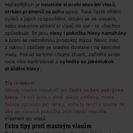
nejčastějších je
neustálé si prohrabování vlasů,
strkání pramenů za ucho
apod. Také časté dělání
culíků a jejich rozpouštění, drbání se ve vlasech,
nebo dokonce strkání si vlasů do úst - to všechno
způsobuje, že jsou
vlasy i pokožka hlavy namáhány
a brání se nadměrnou produkcí mazu. Navíc maz
z rukou i obličeje se snadno dostane i na samotné
vlasy. Pokud se toho chcete zbavit, začněte svoje
ruce více kontrolovat a
vyhněte se jakémukoli
dráždění hlavy
.
Tip redakce:
Někdy vlasům nesvědčí ani
časté nošení pokrývek
hlavy
. I když je to v zimě někdy potřeba, noste
čepice opravdu jen venku, volte ty tenčí a snažte se,
aby se vlasová pokožka pod čepicí nepotila.
Extra tipy proti mastným vlasům