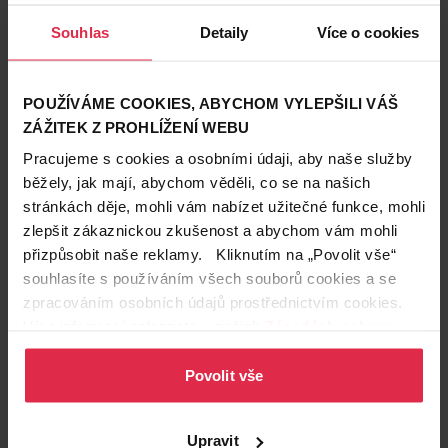
Souhlas
Detaily
Více o cookies
POUŽÍVÁME COOKIES, ABYCHOM VYLEPŠILI VÁŠ
ZÁŽITEK Z PROHLÍŽENÍ WEBU
Krásné vlasy
26. 3. 2019
Pracujeme s cookies a osobními údaji, aby naše služby
Nejčastější chyby při mytí vlasů. Děláte je také?
běžely, jak mají, abychom věděli, co se na našich
Vaše kštice pořád není v kondici, i když o ni pečujete
stránkách děje, mohli vám nabízet užitečné funkce, mohli
sebevíc? Možná je na vině špatný způsob mytí vlasů.
zlepšit zákaznickou zkušenost a abychom vám mohli
Zjistěte, co všechno jim ubírá na kráse a jak si vlastně
vlasy
Expert: Eva Znamenáčková
přizpůsobit naše reklamy. Kliknutím na „Povolit vše“
správně mýt vlasy. Poradí vám kadeřnice Eva
Přečíst článek
souhlasíte s používáním všech souborů cookies a se
Znamenáčková.
zpracováním osobních údajů prostřednictvím cookies.
4. Když česat, tak správně
Více informací naleznete v našich
Zásadách ochrany
osobních údajů
.
Možná se právě divíte, ale i způsob, jakým se
Povolit vše
češete, nebo
hřebeny a kartáče
, které používáte, mají
na svědomí maštění vlasů. Odteď by pro vás měly
být tabu ostré kovové kartáče, které dráždí pokožku
Upravit