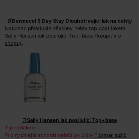
🛒
Dermacol 5 Day Stay Dlouhotrvající lak na nehty
Nakonec přelakujte všechny nehty top coat lakem
Sally Hansen lak posilující Top+base
(koupit v e-
shopu)
.
🛒
Sally Hansen lak posilující Top+base
Tip redakce:
Pro
rychlejší schnutí nehtů
použijte
Flormar sušič