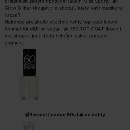
prsteníček zlatým třpytivým lakem
Miss Sporty lak
Glow Glitter
(koupit v e-shopu)
, který vaší manikúru
rozzáří.
Nakonec přelakujte všechny nehty top coat lakem
Rimmel Kind&Free vegan lak 150 TOP COAT
(koupit
v e-shopu)
,
jenž dodá nehtům lesk a zvýrazní
pigment.
🛒
Rimmel London 60s lak na nehty