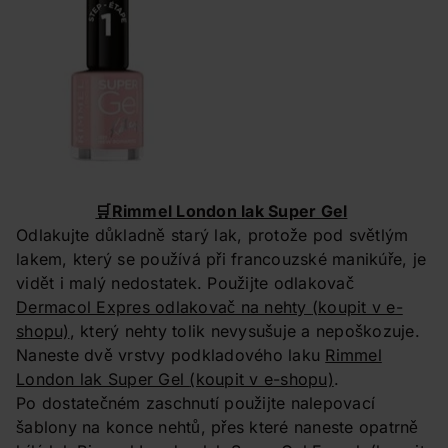
🛒
Rimmel London lak Super Gel
Odlakujte důkladně starý lak, protože pod světlým
lakem, který se používá při francouzské manikúře, je
vidět i malý nedostatek. Použijte odlakovač
Dermacol Expres odlakovač na nehty
(koupit v e-
shopu)
, který nehty tolik nevysušuje a nepoškozuje.
Naneste dvě vrstvy podkladového laku
Rimmel
London lak Super Gel
(koupit v e-shopu)
.
Po dostatečném zaschnutí použijte nalepovací
šablony na konce nehtů, přes které naneste opatrně