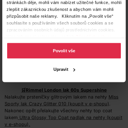
stránkách děje, mohli vám nabízet užitečné funkce, mohli
zlepšit zákaznickou zkušenost a abychom vám mohli
přizpůsobit naše reklamy. Kliknutím na „Povolit vše“
🛒
Miss Sporty Nail Expert 5 v 1 péče o nehty
souhlasíte s používáním všech souborů cookies a se
zpracováním osobních údajů prostřednictvím cookies.
Více informací naleznete v našich
Zásadách ochrany
osobních údajů
.
Povolit vše
Upravit
🛒
Rimmel London lak 60s Supershine
Nalakujte prsteníčky glitrovým lakem na nehty
Miss
Sporty lak Crazy Glitter 010
(koupit v e-shopu)
.
Nakonec opět přelakujte všechny nehty top coat
lakem
Ultra Glossy Top Coat nadlak na nehty
(koupit
v e-shopu)
.