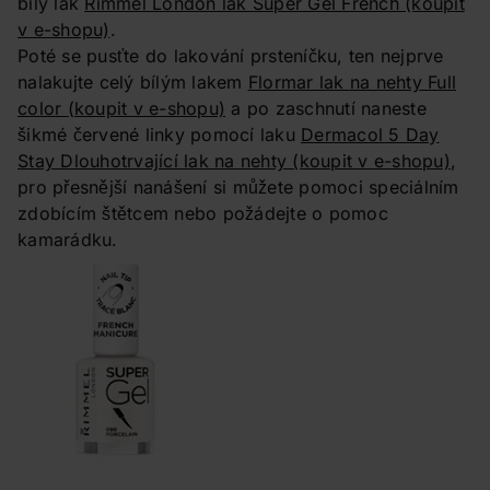
bílý lak
Rimmel London lak Super Gel French
(koupit
v e-shopu)
.
Poté se pusťte do lakování prsteníčku, ten nejprve
nalakujte celý bílým lakem
Flormar lak na nehty Full
color
(koupit v e-shopu)
a po zaschnutí naneste
šikmé červené linky pomocí laku
Dermacol 5 Day
Stay Dlouhotrvající lak na nehty
(koupit v e-shopu)
,
pro přesnější nanášení si můžete pomoci speciálním
zdobícím štětcem nebo požádejte o pomoc
kamarádku.