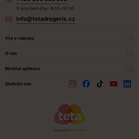
V pracovní dny: 8:00–16:30
info@tetadrogerie.cz
Vše o nákupu
Akce a výhodné nabídky
O nás
Teta klub
O nás
Prodejny
Mobilní aplikace
Kariéra - aktuální nabídka
O e-shopu
Teta pomáhá
Sledujte nás
Obchodní podmínky
Historie
Reklamační řád
Jak chráníme osobní údaje
Nejčastější otázky
Soutěže
Kontakty