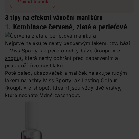
Přečíst článek
upu zářit stejně jako dětské oči u stromečku. Oslovili jsme
5 odbornic na ženskou krásu, aby se s námi podělily o
své tipy, jak se hezky nalíčit a upravit.
3 tipy na efektní vánoční manikúru
1. Kombinace červené, zlaté a perleťové
Nejprve nalakujte nehty bezbarvým lakem, tzv. bází
–
Miss Sporty lak péče o nehty báze
(koupit v e-
shopu)
, která nehty ochrání před zabarvením a
prodlouží životnost laku.
Poté palec, ukazováček a malíček nalakujte rudým
lakem na nehty
Miss Sporty lak Lasting Colour
(koupit v e-shopu)
. Ideální jsou vždy dvě vrstvy,
které necháte řádně zaschnout.