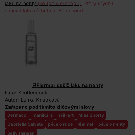
laku na nehty
(koupit v e-shopu)
, který urychlí
schnutí laku už během 60 sekund.
🛒
Flormar sušič laku na nehty
Foto: Shutterstock
Autor: Lenka Knápková
Zařazeno pod těmito klíčovými slovy
Dermacol
manikúra
nail-art
Miss Sporty
Gabriella Salvete
péče o ruce
Rimmel
péče o nehty
Sally Hansen