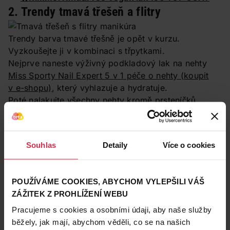
2. Trendy tmavá třešeň a flitry
Trendy barva tmavé třešně je opět v kurzu.
Vyzkoušejte ji v kombinaci s třpytkami.
Nejprve naneste výživný podkladový lak na nehty
Miss Sporty Nail Expert 5 v 1 péče o nehty
(koupit
v e-shopu)
, který vyhlazuje a hydratuje.
Poté nalakujte všechny nehty kromě prsteníčků
lakem
Rimmel London lak 60s Supershine
(koupit
v e-shopu)
, nezapomeňte na dvě vrstvy pro lepší
krytí.
Souhlas
Detaily
Více o cookies
POUŽÍVÁME COOKIES, ABYCHOM VYLEPŠILI VÁŠ
ZÁŽITEK Z PROHLÍŽENÍ WEBU
Pracujeme s cookies a osobními údaji, aby naše služby
běžely, jak mají, abychom věděli, co se na našich