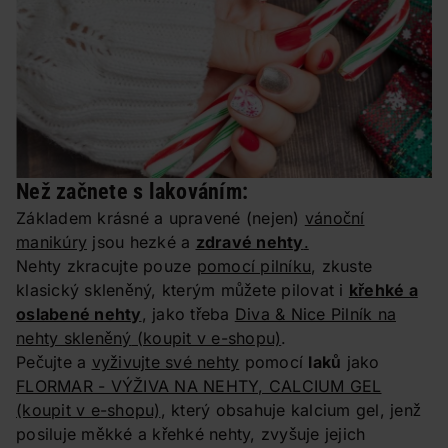
Než začnete s lakováním:
Základem krásné a upravené (nejen)
vánoční
manikúry
jsou hezké a
zdravé nehty
.
Nehty zkracujte pouze
pomocí pilníku
, zkuste
klasický skleněný, kterým můžete pilovat i
křehké a
oslabené nehty
, jako třeba
Diva & Nice Pilník na
nehty skleněný
(koupit v e-shopu)
.
Pečujte a
vyživujte své nehty
pomocí
laků
jako
FLORMAR - VÝŽIVA NA NEHTY, CALCIUM GEL
(koupit v e-shopu)
, který obsahuje kalcium gel, jenž
posiluje měkké a křehké nehty, zvyšuje jejich