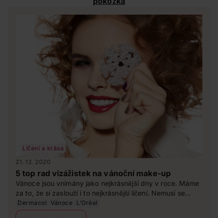
pokožka
Líčení a krása
21. 12. 2020
5 top rad vizážistek na vánoční make-up
Vánoce jsou vnímány jako nejkrásnější dny v roce. Máme
za to, že si zaslouží i to nejkrásnější líčení. Nemusí se
jednat o nic složitého ani okázalého. Zároveň se ale ani
Dermacol
Vánoce
L‘Oréal
nemusíte držet při zemi. Dovolte si díky vánočnímu make-