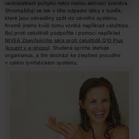
nedostatkem pohybu nebo malou aktivací svalstva.
Shromažďují se tak v těle odpadní látky z buněk,
které jsou odváděny zpět do cévního systému.
Kromě jiného kvůli tomu vzniká například celulitida.
Boj proti celulitidě podpoříte i pomocí například
NIVEA Zpevňujícího séra proti celulitidě Q10 Plus
(
koupit v e-shopu
). Studená sprcha stahuje
organismus, a tím dochází ke zlepšení proudění
v celém lymfatickém systému.