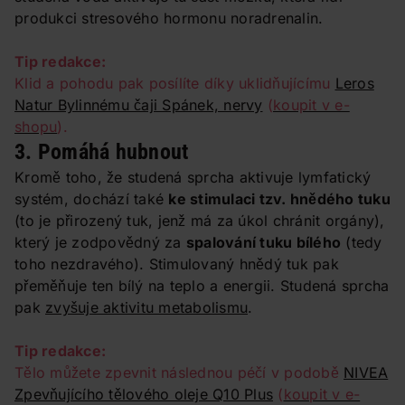
produkci stresového hormonu noradrenalin.
Tip redakce:
Klid a pohodu pak posílíte díky uklidňujícímu
Leros
Natur Bylinnému čaji Spánek, nervy
(
koupit v e-
shopu
).
3. Pomáhá hubnout
Kromě toho, že studená sprcha aktivuje lymfatický
systém, dochází také
ke stimulaci tzv. hnědého tuku
(to je přirozený tuk, jenž má za úkol chránit orgány),
který je zodpovědný za
spalování tuku bílého
(tedy
toho nezdravého). Stimulovaný hnědý tuk pak
přeměňuje ten bílý na teplo a energii. Studená sprcha
pak
zvyšuje aktivitu metabolismu
.
Tip redakce:
Tělo můžete zpevnit následnou péčí v podobě
NIVEA
Zpevňujícího tělového oleje Q10 Plus
(
koupit v e-