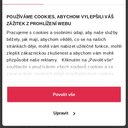
No a studená pak působí opačně, protože
dojde ke
stáhnutí pórů
. Tím zabrání jejich ucpávání, a třeba i
následnému
vzniku akné či
černých teček
. Zároveň
POUŽÍVÁME COOKIES, ABYCHOM VYLEPŠILI VÁŠ
tak
dochází k detoxikaci
. V
lasy posíluje
a zlepšuje
ZÁŽITEK Z PROHLÍŽENÍ WEBU
jejich kvalitu. Studená voda
nezbavuje pokožku
Pracujeme s cookies a osobními údaji, aby naše služby
přirozeného filmu, nevysušuje ji
, ale naopak
běžely, jak mají, abychom věděli, co se na našich
vyhlazuje a vypíná.
stránkách děje, mohli vám nabízet užitečné funkce, mohli
zlepšit zákaznickou zkušenost a abychom vám mohli
7. Prohlubuje dýchání
přizpůsobit naše reklamy. Kliknutím na „Povolit vše“
Jakmile se začnete sprchovat ledovou vodou,
souhlasíte s používáním všech souborů cookies a se
automaticky začnete jinak dýchat. Hlouběji. Tím
lépe
zpracováním osobních údajů prostřednictvím cookies.
okysličujete mozek
, což má pozitivní vliv na
Více informací naleznete v našich
Zásadách ochrany
všechny buňky v těle. Kromě toho dochází i
ke
osobních údajů
.
zvýšené produkci hormonů
, ať už hormonů štítné
Povolit vše
žlázy a nadlevin, nebo pohlavních hormonů.
Upravit
8. Zlepšuje proudění lymfy
Zanesený lymfatický systém je způsoben