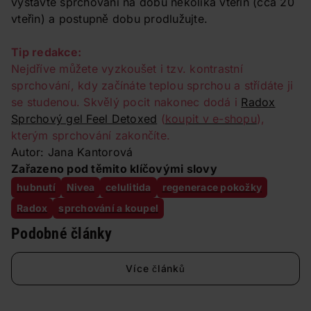
vystavte sprchování na dobu několika vteřin (cca 20
vteřin) a postupně dobu prodlužujte.
Tip redakce:
Nejdříve můžete vyzkoušet i tzv. kontrastní
sprchování, kdy začínáte teplou sprchou a střídáte ji
se studenou. Skvělý pocit nakonec dodá i
Radox
Sprchový gel Feel Detoxed
(
koupit v e-shopu
),
kterým sprchování zakončíte.
Autor: Jana Kantorová
Zařazeno pod těmito klíčovými slovy
hubnutí
Nivea
celulitida
regenerace pokožky
Radox
sprchování a koupel
Podobné články
Více článků