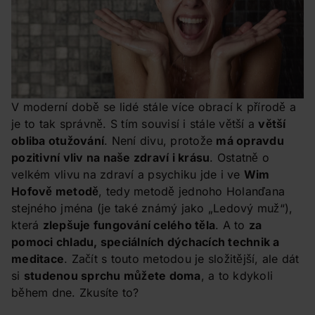
V moderní době se lidé stále více obrací k přírodě a
je to tak správně. S tím souvisí i stále větší a
větší
obliba otužování
. Není divu, protože
má opravdu
pozitivní vliv na naše zdraví i krásu
. Ostatně o
velkém vlivu na zdraví a psychiku jde i ve
Wim
Hofově metodě
, tedy metodě jednoho Holanďana
stejného jména (je také známý jako „Ledový muž“),
která
zlepšuje fungování celého těla
. A to
za
pomoci chladu, speciálních dýchacích technik a
meditace
. Začít s touto metodou je složitější, ale dát
si
studenou sprchu můžete doma
, a to kdykoli
během dne. Zkusíte to?