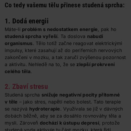
Co tedy vašemu tělu přinese studená sprcha:
1. Dodá energii
Máte-li
problém s nedostatkem energie
, pak ho
studená sprcha vyřeší
. Ta doslova
nabudí
organismus
. Tělo totiž začne reagovat elektrickými
impulsy, které zasahují až do periferních nervových
zakončení v mozku, a tak zaručí zvýšenou pozornost
a aktivitu. Nehledě na to, že se
zlepší prokrvení
celého těla
.
2. Zbaví stresu
Studená sprcha
snižuje negativní pocity přítomné
v těle
– jako stres, napětí nebo bolest. Tato terapie
se nazývá
hydroterapie
. Využívala se již v dávných
dobách běžně, aby se za dosáhlo rovnováhy těla a
mysli. Zároveň
dochází k ústupu depresí
, protože
studená voda aktivuje tu část mozku, která řídí