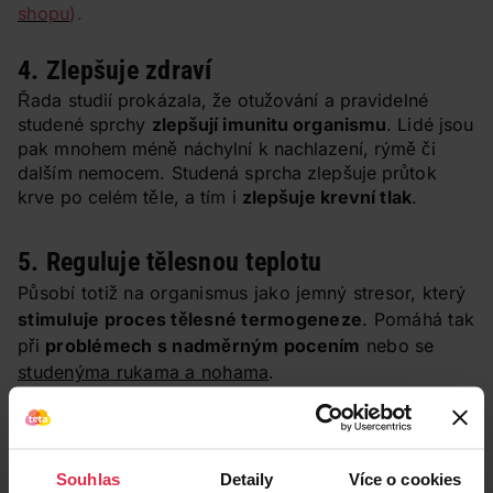
shopu
).
4. Zlepšuje zdraví
Řada studií prokázala, že otužování a pravidelné
studené sprchy
zlepšují imunitu organismu
. Lidé jsou
pak mnohem méně náchylní k nachlazení, rýmě či
dalším nemocem. Studená sprcha zlepšuje průtok
krve po celém těle, a tím i
zlepšuje krevní tlak
.
5. Reguluje tělesnou teplotu
Působí totiž na organismus jako jemný stresor, který
stimuluje proces tělesné termogeneze
. Pomáhá tak
při
problémech s nadměrným pocením
nebo se
studenýma rukama a nohama
.
6. Zlepšuje stav pokožky i vlasů
Je známo, že teplá voda vysušuje pokožku i vlasy.
Souhlas
Detaily
Více o cookies