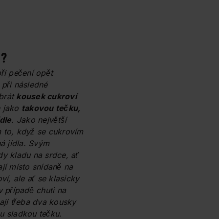
m?
při pečení opět
 při následné
brát
kousek cukroví
n jako
takovou tečku,
ídle
. Jako největší
 to, když se cukrovím
ná jídla. Svým
dy kladu na srdce, ať
ají místo snídaně na
oví, ale ať se klasicky
v případě chuti na
dají třeba dva kousky
u sladkou tečku.