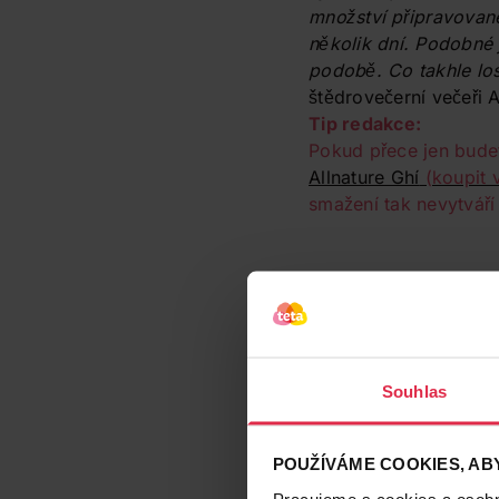
množství připravované
několik dní. Podobné 
podobě. Co takhle los
štědrovečerní večeři 
Tip redakce:
Pokud přece jen bud
Allnature Ghí
(koupit 
smažení tak nevytváří 
Souhlas
POUŽÍVÁME COOKIES, ABY
Pracujeme s cookies a osobní