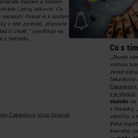
 namažete máslem a medem
rádá i zdroj bílkovin. Co
s nezasytí. Pokud si
k snídani
ky v této podobě, připravte
lad či chutě,“
vysvětluje na
á z Nehladu.
Co s tí
„
Zkuste ván
vrstvou tv
zkusit obča
čekankový 
Čekankový s
v e-shopu),
sladidlo
na 
z čekanky. 
lim Čekankový sirup Originál
vánočky s m
třeba jogurt
krevního cuk