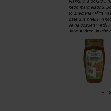
vlákniny, a pokud ji
nebo marmeládou, post
to znamená? Příliš vá
dáte dva plátky vánoč
se na pozdější větší h
úvod Andrea Jakešov
🛒
4S