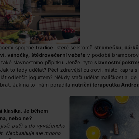
ocemi
spojené
tradice
, které se kromě
stromečku, dárků
ví
, vánočky, štědrovečerní večeře
v podobě bramborové
také slavnostního přípitku. Jenže, tyto
slavnostní pokrm
ak to tedy udělat? Péct zdravější cukroví, místo kapra si
t odlehčit jogurtem? Někdy stačí udělat maličkost a jde si
brat
. Jak na to, nám poradila
nutriční terapeutka Andre
ní klasika. Je během
na, nebo ne?
istě patří a do vyváženého
dit. Neobsahuje ale mnoho