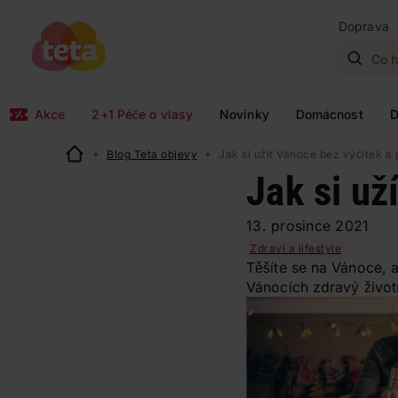
Doprava
Akce
2+1 Péče o vlasy
Novinky
Domácnost
D
Blog Teta objevy
Jak si užít Vánoce bez výčitek a p
Jak si už
13. prosince 2021
Zdraví a lifestyle
Těšíte se na Vánoce, a
Vánocích zdravý život