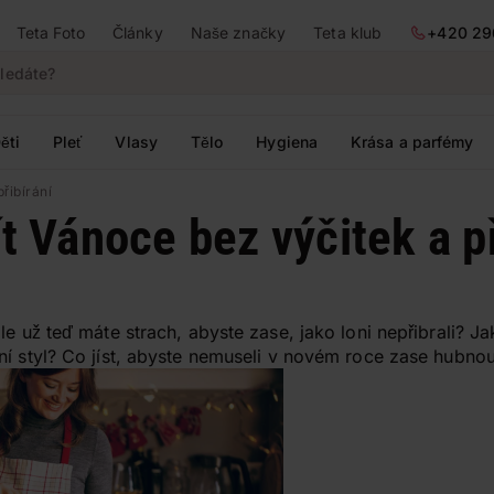
Teta Foto
Články
Naše značky
Teta klub
+420 29
ěti
Pleť
Vlasy
Tělo
Hygiena
Krása a parfémy
řibírání
ít Vánoce bez výčitek a p
le už teď máte strach, abyste zase, jako loni nepřibrali? J
ní styl? Co jíst, abyste nemuseli v novém roce zase hubnou