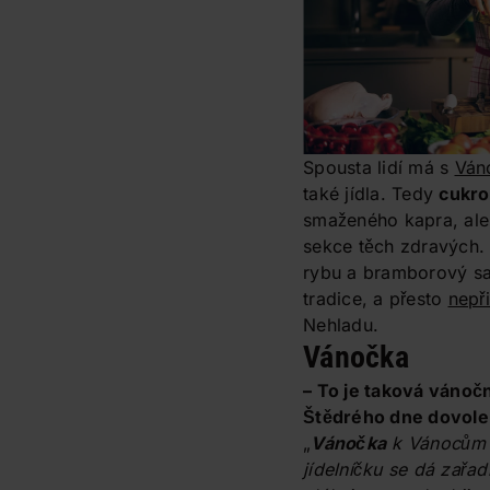
Spousta lidí má s
Ván
také jídla. Tedy
cukro
smaženého kapra, ale 
sekce těch zdravých. J
rybu a bramborový salá
tradice, a přesto
nepři
Nehladu.
Vánočka
– To je taková vánoč
Štědrého dne dovole
„
Vánočka
k Vánocům j
jídelníčku se dá zařa