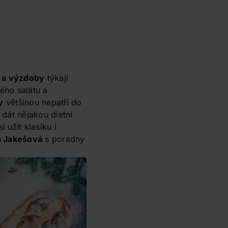
 a výzdoby
týkají
ho salátu a
y
většinou nepatří do
 dát nějakou dietní
 užít klasiku i
a Jakešová
s poradny