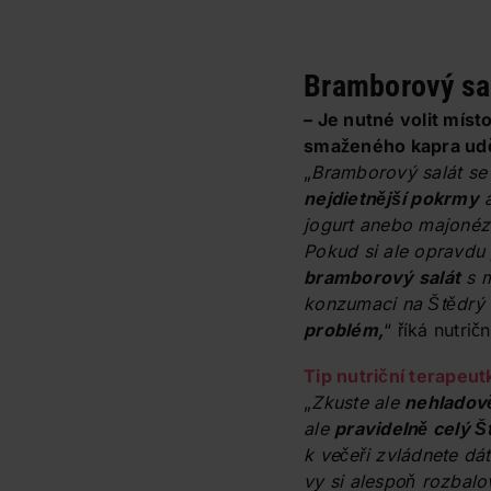
Bramborový sal
– Je nutné volit míst
smaženého kapra uděl
„
Bramborový salát se 
nejdietnější pokrmy
a
jogurt anebo majonézu 
Pokud si ale opravdu 
bramborový salát
s m
konzumaci na Štědrý
problém,
“ říká nutrič
Tip nutriční terapeut
„
Zkuste ale
nehladově
ale
pravidelně celý Š
k večeři zvládnete dá
vy si alespoň rozbal