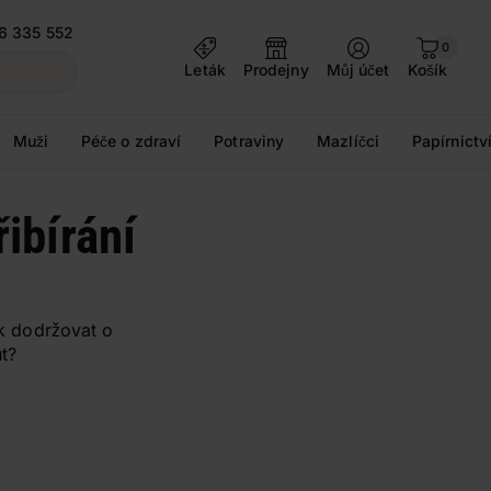
6 335 552
0
Leták
Prodejny
Můj účet
Košík
Muži
Péče o zdraví
Potraviny
Mazlíčci
Papírnictv
řibírání
ak dodržovat o
t?