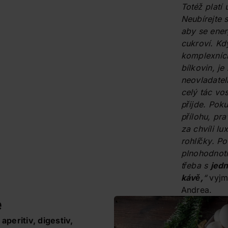
Totéž platí u
Neubírejte s
aby se ener
cukroví. Kd
komplexníc
bílkovin, je
neovladate
celý tác vos
přijde. Pok
přílohu, p
za chvíli lu
rohlíčky. Po
plnohodnotně
třeba s
jed
kávě,
“
vyjm
Andrea.
e
 aperitiv, digestiv,