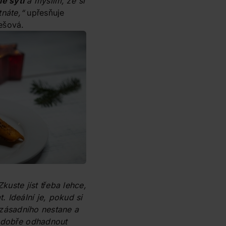
le sytí
a myslím, že si
tnáte
,“
upřesňuje
ešová.
Zkuste jíst třeba lehce,
. Ideální je, pokud si
 zásadního nestane a
u dobře odhadnout