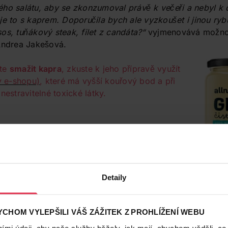
ho salátu, aby se zkonzumoval právě k večeři a nebyl k d
je to s kaprem. Doporučila bych ale vyzkoušet i jinou ry
os, tuňákový steak, filet z candáta?“
vyjmenovává možnosti
Andrea Jakešová.
ete
smažit kapra
, zkuste k jeho přípravě využít
v e-shopu)
, které má vyšší kouřový bod a při
nestravitelné toxické látky.

Detaily
18. 12. 2020
Vánoce a Nový rok jinak: Zkuste tyto čes
CHOM VYLEPŠILI VÁŠ ZÁŽITEK Z PROHLÍŽENÍ WEBU
Máte pocit, že se u vás doma svátky ubírají
mi údaji, aby naše služby běžely, jak mají, abychom věděli, co