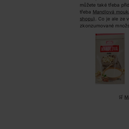
můžete také třeba při
třeba
Mandlová mouka
shopu)
. Co je ale ze v
zkonzumované množst
🛒
M