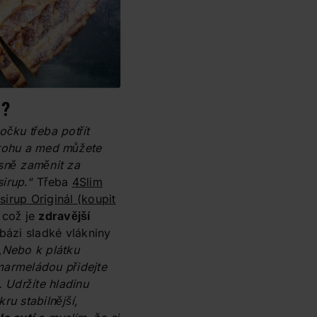
m?
očku třeba potřít
arohu a med můžete
sně zaměnit za
sirup
.“ Třeba
4Slim
irup Originál
(koupit
což je
zdravější
bázi sladké vlákniny
„
Nebo k plátku
armeládou přidejte
. Udržíte hladinu
ru stabilnější,