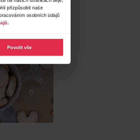
stresu? Letos je
li přizpůsobit naše
zpracováním osobních údajů
ajů
.
Povolit vše