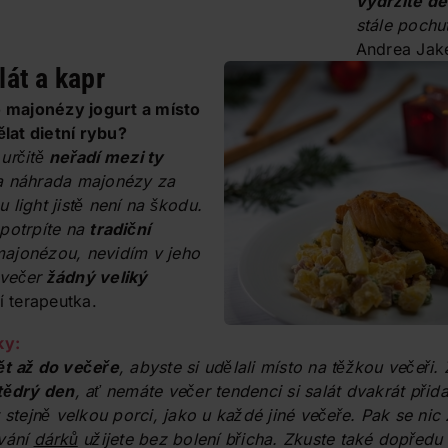
vydržíte dé
stále pochu
Andrea Jak
át a kapr
o majonézy jogurt a místo
at dietní rybu?
určitě
neřadí mezi ty
 náhrada majonézy za
light jistě není na škodu.
potrpíte na
tradiční
ajonézou, nevidím v jeho
 večer
žádný veliký
ní terapeutka.
ky:
t až do večeře
, abyste si udělali místo na těžkou večeři. 
tědrý den
, ať nemáte večer tendenci si salát dvakrát přidat
t stejně
velkou porci, jako u každé jiné večeře. Pak se nic
ování
dárků
užijete bez bolení břicha. Zkuste také dopřed