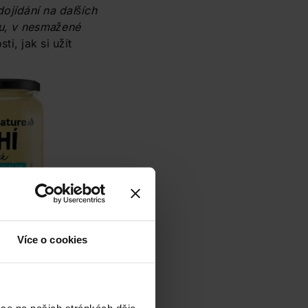
ojídání na dalších
bu, v nesmažené
, jak si užít

Allnature Ghí
Více o cookies
ké tradice
 špatným směrem?
 se na našich stránkách děje,