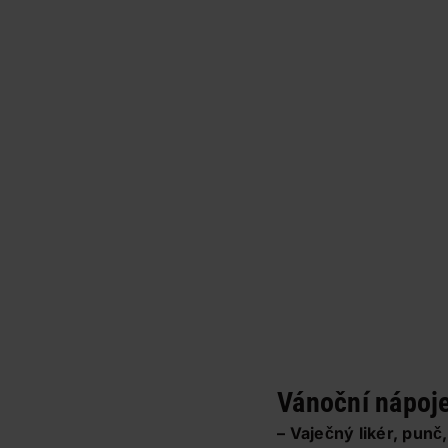
Vánoční nápoj
– Vaječný likér, punč,