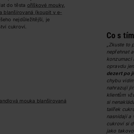
dat do těsta
oříškové mouky
,
 blanšírovaná
(koupit v e-
šeho nejdůležitější, je
ví cukroví.
Co s tí
„Zkuste to 
nepřehnat a
konzumaci 
opravdu je
dezert po j
chybu vidím
nahrazují ji
klientům vž
andlová mouka blanšírovaná
si nenaklád
talířek cukr
nasnídají a 
cukroví si 
jako takovo