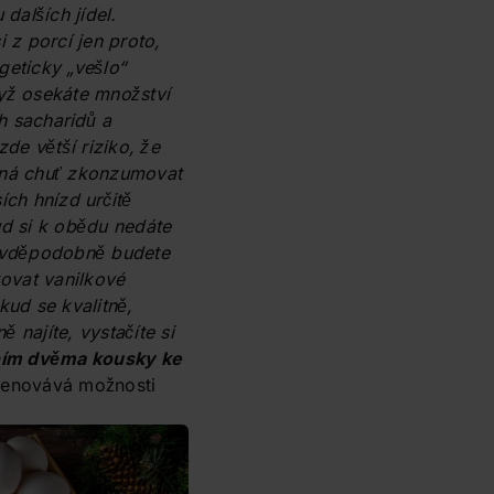
 dalších jídel.
i z porcí jen proto,
geticky „vešlo“
yž osekáte množství
h sacharidů a
 zde větší riziko, že
lná chuť zkonzumovat
ích hnízd určitě
ud si k obědu nedáte
ravděpodobně budete
xovat vanilkové
kud se kvalitně,
 najíte, vystačíte si
ním dvěma kousky ke
enovává možnosti