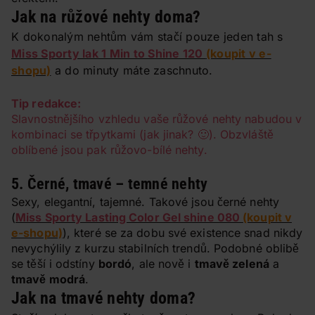
Jak na růžové nehty doma?
K dokonalým nehtům vám stačí pouze jeden tah s
Miss Sporty lak 1 Min to Shine 120
(koupit v e-
shopu)
a do minuty máte zaschnuto.
Tip redakce:
Slavnostnějšího vzhledu vaše růžové nehty nabudou v
kombinaci se třpytkami (jak jinak? 🙂). Obzvláště
oblíbené jsou pak růžovo-bílé nehty.
5. Černé, tmavé – temné nehty
Sexy, elegantní, tajemné. Takové jsou černé nehty
(
Miss Sporty Lasting Color Gel shine 080
(koupit v
e-shopu)
), které se za dobu své existence snad nikdy
nevychýlily z kurzu stabilních trendů. Podobné oblibě
se těší i odstíny
bordó
, ale nově i
tmavě zelená
a
tmavě modrá
.
Jak na tmavé nehty doma?