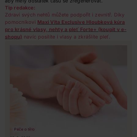
aby měly dostatek času se zregenerovat.
Tip redakce:
Zdraví svých nehtů můžete podpořit i zevnitř. Díky
pomocníkovi
Maxi Vita Exclusive Hloubková kúra
pro krásné vlasy, nehty a pleť Forte+ (koupit v e-
shopu)
navíc posílíte i vlasy a zkrášlíte pleť.
Péče o tělo