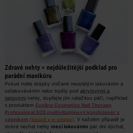
Zdravé nehty = nejdůležitější podklad pro
parádní manikúru
Pokud máte drápky zničené neustálým lakováním a
odlakováváním nebo trpěly pod
akrylovými a
gelovými
nehty, dopřejte jim náležitou péči, například
s produktem
Eveline Cosmetics Nail Therapy
Professional SOS multivitaminový kondicionér s
vápníkem
(koupit v e-shopu)
. V každém případě je
dobré nechat nehty
mezi lakováním
pár dní dýchat,