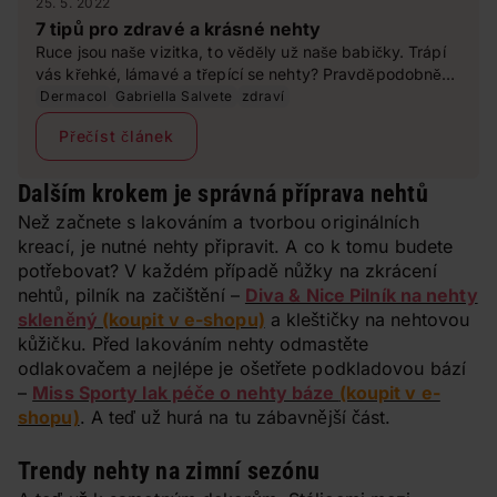
25. 5. 2022
7 tipů pro zdravé a krásné nehty
Ruce jsou naše vizitka, to věděly už naše babičky. Trápí
vás křehké, lámavé a třepící se nehty? Pravděpodobně
vám chybějí vitaminy a minerály nebo svým nehtům
Dermacol
Gabriella Salvete
zdraví
nevěnujete dostatečnou péči. Dostaňte své nehty zpět do
Přečíst článek
kondice s našimi tipy.
Dalším krokem je správná příprava nehtů
Než začnete s lakováním a tvorbou originálních
kreací, je nutné nehty připravit. A co k tomu budete
potřebovat? V každém případě nůžky na zkrácení
nehtů, pilník na začištění –
Diva & Nice Pilník na nehty
skleněný
(koupit v e-shopu)
a kleštičky na nehtovou
kůžičku. Před lakováním nehty odmastěte
odlakovačem a nejlépe je ošetřete podkladovou bází
–
Miss Sporty lak péče o nehty báze
(koupit v e-
shopu)
. A teď už hurá na tu zábavnější část.
Trendy nehty na zimní sezónu