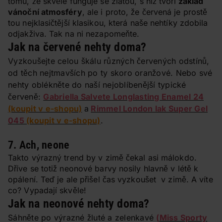
tomu, že skvěle funguje se zlatou, s níž tvoří
základ
vánoční atmosféry
, ale i proto, že červená je prostě
tou nejklasičtější klasikou, která naše nehtíky zdobila
odjakživa. Tak na ni nezapomeňte.
Jak na červené nehty doma?
Vyzkoušejte celou škálu různých červených odstínů,
od těch nejtmavších po ty skoro oranžové. Nebo své
nehty oblékněte do naší nejoblíbenější typické
červeně:
Gabriella Salvete Longlasting Enamel 24
(koupit v e-shopu)
a
Rimmel London lak Super Gel
045
(koupit v e-shopu)
.
7. Ach, neone
Takto výrazný trend by v zimě čekal asi málokdo.
Dříve se totiž neonové barvy nosily hlavně v létě k
opálení. Teď je ale přišel čas vyzkoušet v zimě. A víte
co? Vypadají skvěle!
Jak na neonové nehty doma?
Sáhněte po výrazné žluté a zelenkavé
(
Miss Sporty