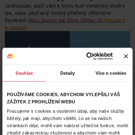
Jednoduše, stačí vám k tomu buď metalický modrý
lak, nebo obyčejný modrý přetřený stříbrnými
třpytkami
Miss Sporty lak Glow Glitter 10
(koupit v
e-shopu)
.
Souhlas
Detaily
Více o cookies
POUŽÍVÁME COOKIES, ABYCHOM VYLEPŠILI VÁŠ
ZÁŽITEK Z PROHLÍŽENÍ WEBU
Pracujeme s cookies a osobními údaji, aby naše služby
3. Zářivé ombré
běžely, jak mají, abychom věděli, co se na našich
stránkách děje, mohli vám nabízet užitečné funkce, mohli
Záře a pablesk k zimě patří. Pokud chcete, aby se
vaše nehty leskly jako sníh pod slunečními paprsky,
zlepšit zákaznickou zkušenost a abychom vám mohli