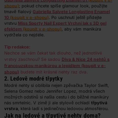
Gabriella Salvete Longlasting Enamel 01
(koupit v e-
shopu)
; pokud chcete spíše glamour look, použijte
tmavě fialový
Gabriella Salvete Longlasting Enamel
10
(koupit v e-shopu)
. Po uschnutí ještě přidejte
vrstvu
Miss Sporty Nail Expert Vrchní lak s 3D gel
efektem
(koupit v e-shopu)
, aby vám manikúra
vydržela co nejdéle.
Tip redakce:
Nechce se vám čekat tak dlouho, než jednotlivé
vrstvy zaschnou? Se sadou
Diva & Nice 24 nehtů s
francouzskou manikúrou a lepidlem (koupit v e-
shopu)
budete mít krásné nehty raz dva.
2. Ledově modré třpytky
Modré nehty si oblíbila nejen zpěvačka Taylor Swift,
Selena Gomez nebo Jennifer Lopez, modrá všech
možných odstínů si našla cestu i do běžné manikúry
nás smrtelnic. V zimě ji ale stylově ochladí
třpytivá
vrstva
, která ladí s jedinečnou ledovou atmosférou.
Jak na ledové a třpytivé nehty doma?