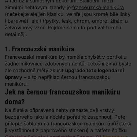
A teď už k samotným dekorům. Stálicemi mezi
zimními nehtovými trendy je
francouzská manikúra
(nečekejte ale jen klasiku, ve hře jsou kromě bílé linky
i barevné), ale i třpytky, lesk, chrom, ombré, žíhání a
želvovinový vzor. Pojďme se na to podívat trochu
detailněji.
1. Francouzská manikúra
Francouzská manikúra by neměla chybět v portfoliu
žádné milovnice zdobených nehtů. Letošní zimu byste
ale rozhodně měly zkusit
upgrade této legendární
úpravy
– a to například černou francouzskou
manikúru.
Jak na černou francouzskou manikúru
doma?
Na čisté a připravené nehty naneste dvě vrstvy
bezbarvého laku a nechte pořádně zaschnout. Poté
přilepte šablonu na francouzskou manikúru (můžete si
ji vystřihnout z papírového stickeru) a natřete špičku