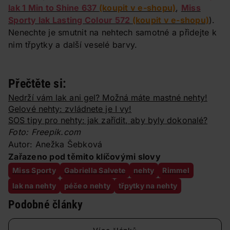
lak 1 Min to Shine 637
(koupit v e-shopu)
,
Miss
Sporty lak Lasting Colour 572
(koupit v e-shopu)
).
Nenechte je smutnit na nehtech samotné a přidejte k
nim třpytky a další veselé barvy.
Přečtěte si:
Nedrží vám lak ani gel? Možná máte mastné nehty!
Gelové nehty: zvládnete je I vy!
SOS tipy pro nehty: jak zařídit, aby byly dokonalé?
Foto: Freepik.com
Autor: Anežka Šebková
Zařazeno pod těmito klíčovými slovy
Miss Sporty
Gabriella Salvete
nehty
Rimmel
lak na nehty
péče o nehty
třpytky na nehty
Podobné články