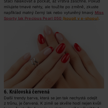
Stačí nalakovat a počkat, až vrstva zaschne. Pokud
milujete tmavé nehty, ale toužíte po změně, zkuste
například matný černý lak nebo vytuněný tmavý
Miss
Sporty lak Precious Pearl 050
(koupit v e-shopu)
.
6. Královská červená
Další trendy barva, která se jen tak nechystá odejít
z trůnu, je červená. K zimě se skvěle hodí nejen kvůli