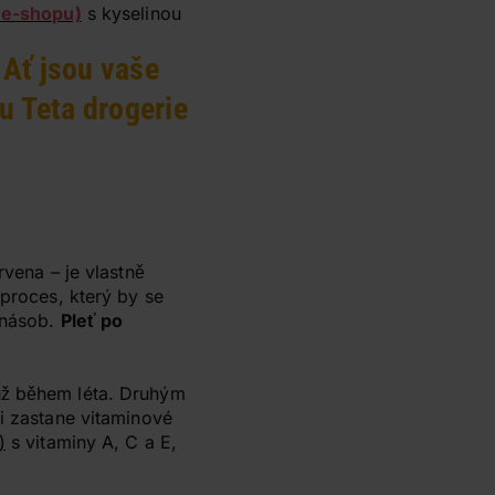
v e-shopu)
s kyselinou
 Ať jsou vaše
u Teta drogerie
rvena – je vlastně
 proces, který by se
jnásob.
Pleť po
ž během léta. Druhým
i zastane vitaminové
)
s vitaminy A, C a E,