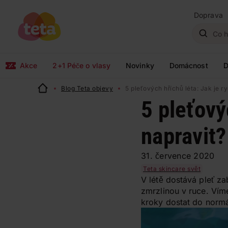
Doprava
Akce
2+1 Péče o vlasy
Novinky
Domácnost
D
Blog Teta objevy
5 pleťových hříchů léta: Jak je r
5 pleťový
napravit?
31. července 2020
Teta skincare svět
V létě dostává pleť za
zmrzlinou v ruce. Víme,
kroky dostat do normá