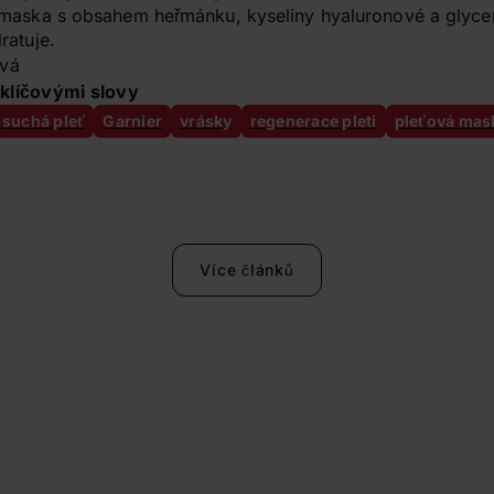
maska s obsahem heřmánku, kyseliny hyaluronové a glycerin
ratuje.
ová
klíčovými slovy
suchá pleť
Garnier
vrásky
regenerace pleti
pleťová mas
Více článků