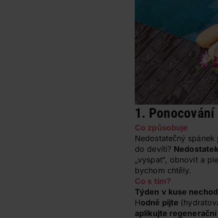
1. Ponocování
Co způsobuje
Nedostatečný spánek je
do devíti?
Nedostatek
„vyspat“, obnovit a pl
bychom chtěly.
Co s tím?
Týden v kuse nechoď
H
odně pijte
(hydratov
aplikujte regeneračn