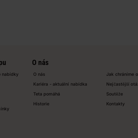
pu
O nás
 nabídky
O nás
Jak chráníme o
Kariéra - aktuální nabídka
Nejčastější ot
Teta pomáhá
Soutěže
Historie
Kontakty
ínky