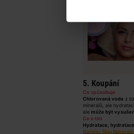
nezatíží.
5. Koupání
Co způsobuje
Chlorovaná voda
z ba
minerálů, ale hydratac
ale
může být vysušen
Co s tím
Hydratace, hydratace
Garnier Skin Naturals