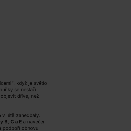
icemi“, když je světlo
buňky se nestačí
bjevit dříve, než
 v létě zanedbaly.
ny B, C a E
a navečer
rá podpoří obnovu