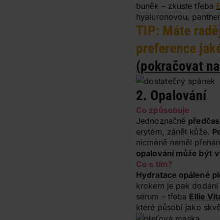
buněk – zkuste třeba
hyaluronovou, panth
TIP: Máte raděj
preference jak
(pokračovat na
2. Opalování
Co způsobuje
Jednoznačně
předčasn
erytém, zánět kůže.
Po
nicméně neměl přeháně
opalování může být
v
Co s tím?
Hydratace opálené ple
krokem je pak dodání 
sérum – třeba
Ellie V
které působí jako skv