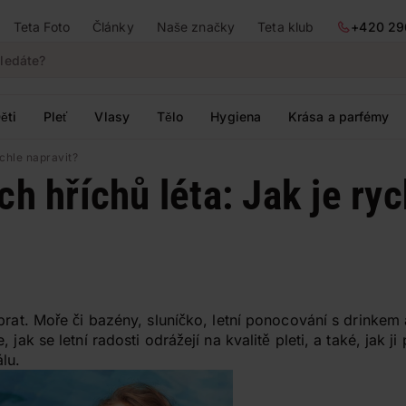
Teta Foto
Články
Naše značky
Teta klub
+420 29
ěti
Pleť
Vlasy
Tělo
Hygiena
Krása a parfémy
ychle napravit?
ch hříchů léta: Jak je ryc
brat. Moře či bazény, sluníčko, letní ponocování s drinkem 
 jak se letní radosti odrážejí na kvalitě pleti, a také, jak j
lu.