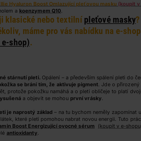
Ellie Hyaluron Boost Omlazující pleťovou masku
(koupit 
enolem a
koenzymem Q10
.
i klasické nebo textilní
pleťové masky
?
ékoliv, máme pro vás nabídku na e-shop
 e-shop)
.
é stárnutí pleti.
Opálení – a především spálení pleti do če
kožka se brání tím, že
aktivuje pigment
. Jde o přirozený
t, protože pokožku namáhá a o pleti obličeje to platí dvo
ysušená
a objevit se mohou
první vrásky
.
ti je naprostý základ
– na tu bychom neměly zapomínat u
látek, které pleti pomohou nabrat novou energii. Tuto prác
itamin Boost Energizující ovocné sérum
(koupit v e-shopu
ělé
antioxidanty
.