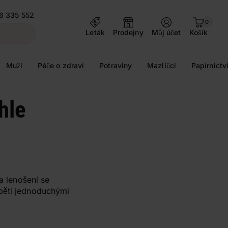
6 335 552
0
Leták
Prodejny
Můj účet
Košík
Muži
Péče o zdraví
Potraviny
Mazlíčci
Papírnictv
hle
a lenošení se
i pěti jednoduchými