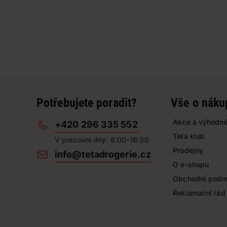
Potřebujete poradit?
Vše o náku
Akce a výhodné
+420 296 335 552
Teta klub
V pracovní dny: 8:00–16:30
Prodejny
info@tetadrogerie.cz
O e-shopu
Obchodní podm
Reklamační řád