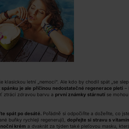
 klasickou letní „nemocí“. Ale kdo by chodil spát „se slep
 spánku
je ale příčinou nedostatečné regenerace pleti
– 
eť ztrácí zdravou barvu a
první známky stárnutí
se mohou o
te spát po desáté.
Pořádně si odpočiňte a dožeňte, co jste
ané buňky rychleji regenerují),
dopřejte si stravu s vitamí
í noční krém
a dvakrát za týden také pleťovou masku, kte