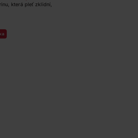
u, která pleť zklidní,
ka