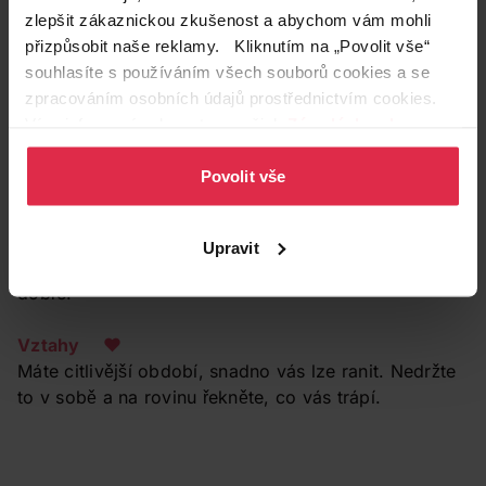
Váhy
zlepšit zákaznickou zkušenost a abychom vám mohli
Krása ☺☺
přizpůsobit naše reklamy. Kliknutím na „Povolit vše“
Začněte s něčím novým,
souhlasíte s používáním všech souborů cookies a se
třeba se saunováním.
zpracováním osobních údajů prostřednictvím cookies.
Pokud se sama bojíte,
Více informací naleznete v našich
Zásadách ochrany
vezměte s sebou
osobních údajů
.
kamarádku.
Povolit vše
Zdraví ✿✿
Buďte na sebe opatrná,
Upravit
jarní výkyvy tlaku a teplot vám nebudou dělat příliš
dobře.
Vztahy ❤
Máte citlivější období, snadno vás lze ranit. Nedržte
to v sobě a na rovinu řekněte, co vás trápí.