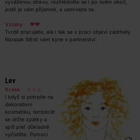
vyváženou stravu, rozhlédněte se i po svém okolí,
jestli je vám příjemné, a usmívejte se.
Vztahy ❤❤
Tvrdě pracujete, ale i tak se v práci objeví zádrhely.
Naopak štěstí vám kyne v partnerství.
Lev
Krása ☺☺☺
I když si potrpíte na
dekorativní
kosmetiku, tentokrát
se držte zpátky a
spíš pleť důkladně
vyčistěte. Pomoci