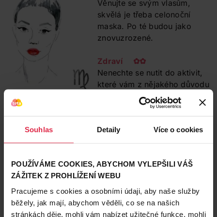
Věnujte se svým vlasům,
skvělá je třeba celonoční
maska. Po té budou jako
znovuzrozené.
Zdraví ✿✿
Nenechte se nutit do aktivit,
které vám z nějakého důvodu
vadí. Váš instinkt vám radí
dobře.
Souhlas
Detaily
Více o cookies
Vztahy ❤❤❤
Klid zavládne v rodině i ve vztazích, nečekejte žádné
velké zvraty, ale spíš příjemně harmonický měsíc.
POUŽÍVÁME COOKIES, ABYCHOM VYLEPŠILI VÁŠ
ZÁŽITEK Z PROHLÍŽENÍ WEBU
Pracujeme s cookies a osobními údaji, aby naše služby
běžely, jak mají, abychom věděli, co se na našich
stránkách děje, mohli vám nabízet užitečné funkce, mohli