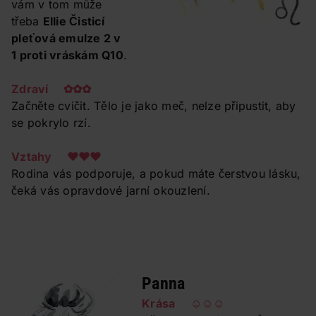
vám v tom může
třeba
Ellie Čisticí
pleťová emulze 2 v
1 proti vráskám Q10
.
Zdraví ✿✿✿
Začněte cvičit. Tělo je jako meč, nelze připustit, aby
se pokrylo rzí.
Vztahy ❤❤❤
Rodina vás podporuje, a pokud máte čerstvou lásku,
čeká vás opravdové jarní okouzlení.
Panna
Krása ☺☺☺