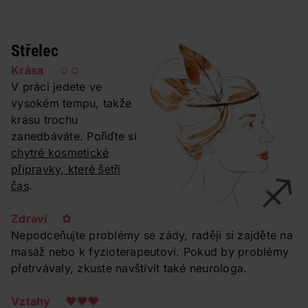
Střelec
Krása ☺☺
V práci jedete ve
vysokém tempu, takže
krásu trochu
zanedbáváte. Pořiďte si
chytré kosmetické
přípravky, které šetří
čas
.
Zdraví ✿
Nepodceňujte problémy se zády, raději si zajděte na
masáž nebo k fyzioterapeutovi. Pokud by problémy
přetrvávaly, zkuste navštívit také neurologa.
Vztahy ❤❤❤