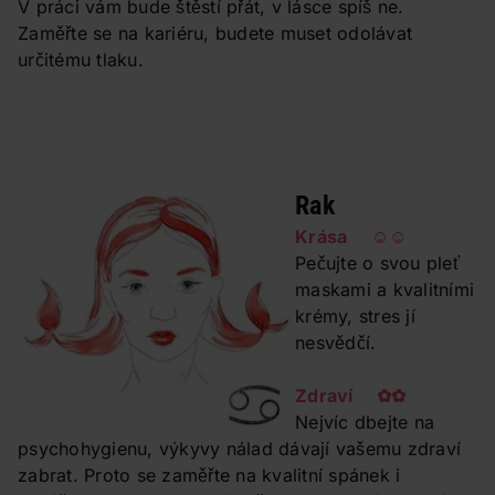
V práci vám bude štěstí přát, v lásce spíš ne.
Zaměřte se na kariéru, budete muset odolávat
určitému tlaku.
Rak
Krása ☺☺
Pečujte o svou pleť
maskami a kvalitními
krémy, stres jí
nesvědčí.
Zdraví ✿✿
Nejvíc dbejte na
psychohygienu, výkyvy nálad dávají vašemu zdraví
zabrat. Proto se zaměřte na kvalitní spánek i