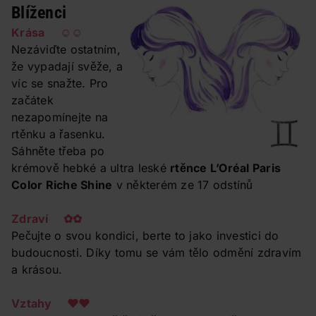
Blíženci
Krása ☺☺
Nezáviďte ostatním,
že vypadají svěže, a
víc se snažte. Pro
začátek
nezapomínejte na
rtěnku a řasenku.
Sáhněte třeba po
krémově hebké a ultra leské
rtěnce L’Oréal Paris
Color Riche Shine
v některém ze 17 odstínů
Zdraví ✿✿
Pečujte o svou kondici, berte to jako investici do
budoucnosti. Díky tomu se vám tělo odmění zdravím
a krásou.
Vztahy ❤❤