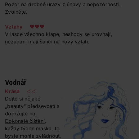
Pozor na drobné úrazy z únavy a nepozornosti.
Zvolněte.
Vztahy ❤❤❤
V lásce všechno klape, neshody se urovnají,
nezadaní mají šanci na nový vztah.
Vodnář
Krása ☺☺
Dejte si nějaké
„beauty“ předsevzetí a
dodržujte ho.
Dokonalé čištění
,
každý týden maska, to
byste mohla zvládnout,