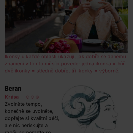
Ikonky u každé oblasti ukazují, jak dobře se danému
znamení v tomto měsíci povede: jedna ikonka = hůř,
dvě ikonky = středně dobře, tři ikonky = výborně.
Beran
Krása ☺☺☺
Zvolněte tempo,
konečně se uvolněte,
dopřejte si kvalitní péči,
ale nic neriskujte a
raději se poraďte se