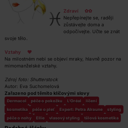
Zdraví ✿✿
Nepřepínejte se, raději
zůstávejte doma a
odpočívejte. Učte se znát
svoje tělo.
Vztahy ❤
Na milostném nebi se objeví mraky, hlavně pozor na
mimomanželské vztahy.
Zdroj foto: Shutterstock
Autor: Eva Suchomelová
Zařazeno pod těmito klíčovými slovy
Dermacol
péče o pokožku
L‘Oréal
líčení
kosmetika
péče o pleť
Expert: Petra Alraune
styling
péče o nohy
Ellie
vlasový styling
tělová kosmetika