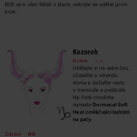
Blíží se k vám štěstí v lásce, nebojte se udělat první
krok.
Kozoroh
Krása ☺☺
Udělejte si na sebe čas,
zůstaňte o víkendu
doma a dožeňte resty
v manikúře a pedikúře.
Na čistá chodidla
naneste
Dermacol Soft
Heel změkčující balzám
na paty
.
Zdraví ✿✿