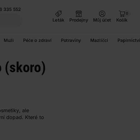
6 335 552
0
Leták
Prodejny
Můj účet
Košík
Muži
Péče o zdraví
Potraviny
Mazlíčci
Papírnictv
o (skoro)
smetiky, ale
vní dopad. Které to