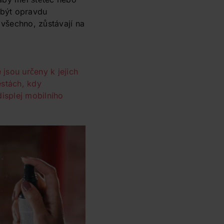
 být opravdu
e všechno, zůstávají na
 jsou určeny k jejich
estách, kdy
displej mobilního