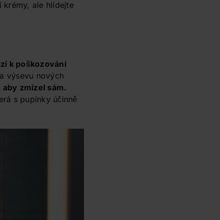
 krémy, ale hlídejte
zí k poškozování
e a výsevu nových
 aby zmizel sám.
terá s pupínky účinně