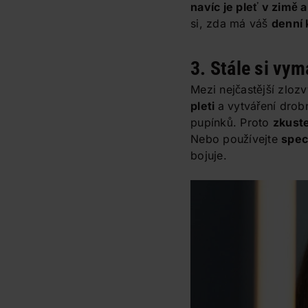
navíc je pleť v zimě 
si, zda má váš
denní
3. Stále si vy
Mezi nejčastější zloz
pleti
a vytváření drob
pupínků. Proto
zkust
Nebo používejte
spec
bojuje.