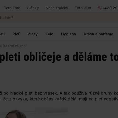
Teta Foto
Články
Naše značky
Teta klub
+420 29
ěti
Pleť
Vlasy
Tělo
Hygiena
Krása a parfémy
o (skoro) všichni
pleti obličeje a děláme t
í po hladké pleti bez vrásek. A tak používá různé druhy ko
 že zlozvyky, které občas každý dělá, mají na pleť negati