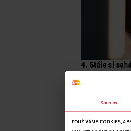
4. Stále si sah
Zkuste se zaměřit na t
zdá. Pokud to jde, ok
rozmazáváte make-up p
v průběhu dne na ruk
odličování.
A vždy je
Souhlas
POUŽÍVÁME COOKIES, ABY
Pracujeme s cookies a osobní