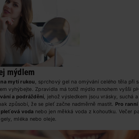
čej mýdlem
 na mytí rukou
, sprchový gel na omývání celého těla při s
kem vyhýbejte. Zpravidla má totiž mýdlo mnohem vyšší pH
vání a podráždění
, jehož výsledkem jsou vrásky, suchá 
pak způsobí, že se pleť začne nadměrně mastit.
Pro ranní
, pleťová voda
nebo jen měkká voda z kohoutku. Večer p
gely, mléka nebo oleje.