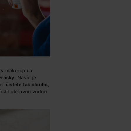
tky make-upu a
 vrásky
. Navíc je
leť
čistěte tak dlouho,
istit pleťovou vodou