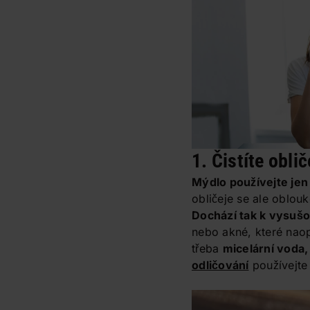
1. Čistíte obli
Mýdlo používejte jen
obličeje se ale oblou
Dochází tak k vysušo
nebo akné, které nao
třeba
micelární voda
odličování
používejte 