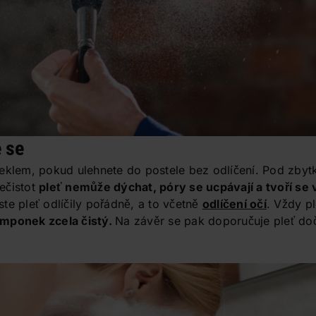
e se
peklem, pokud ulehnete do postele bez odlíčení. Pod zby
ečistot
pleť nemůže dýchat, póry se ucpávají a tvoří se
te pleť odlíčily pořádně, a to včetně
odlíčení očí
. Vždy p
amponek zcela čistý.
Na závěr se pak doporučuje pleť doč