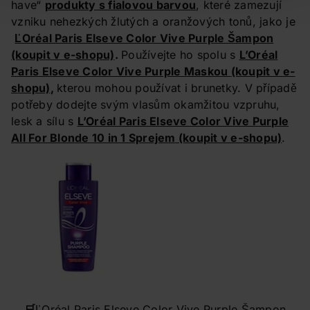
have“
produkty s fialovou barvou
, které zamezují
vzniku nehezkých žlutých a oranžových tonů, jako je
ĽOréal Paris Elseve Color Vive Purple Šampon
(koupit v e-shopu)
.
Používejte ho spolu s
L
’
Oréal
Paris Elseve Color Vive Purple Maskou
(koupit v e-
shopu)
,
kterou mohou používat i brunetky. V případě
potřeby dodejte svým vlasům okamžitou vzpruhu,
lesk a sílu s
L’Oréal Paris Elseve Color Vive Purple
All For Blonde 10 in 1 Sprejem
(koupit v e-shopu)
.
🛒
ĽOréal Paris Elseve Color Vive Purple Šampon