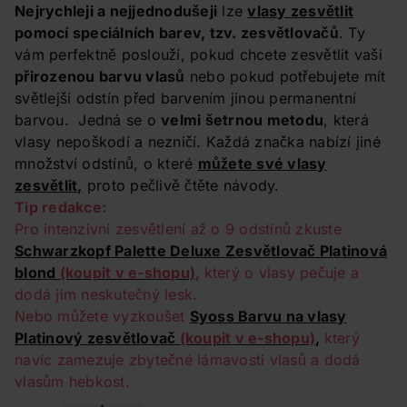
Nejrychleji a nejjednodušeji
lze
vlasy zesvětlit
pomocí speciálních barev, tzv. zesvětlovačů
. Ty
vám perfektně poslouží, pokud chcete zesvětlit vaši
přirozenou barvu vlasů
nebo pokud potřebujete mít
světlejší odstín před barvením jinou permanentní
barvou. Jedná se o
velmi šetrnou metodu
, která
vlasy nepoškodí a nezničí. Každá značka nabízí jiné
množství odstínů, o které
můžete své vlasy
zesvětlit,
proto pečlivě čtěte návody.
Tip redakce:
Pro intenzivní zesvětlení až o 9 odstínů zkuste
Schwarzkopf Palette Deluxe Zesvětlovač Platinová
blond
(koupit v e-shopu)
,
který o vlasy pečuje a
dodá jim neskutečný lesk.
Nebo můžete vyzkoušet
Syoss Barvu na vlasy
Platinový zesvětlovač
(koupit v e-shopu)
,
který
navíc zamezuje zbytečné lámavosti vlasů a dodá
vlasům hebkost.