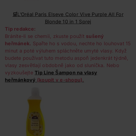
🛒
L’Oréal Paris Elseve Color Vive Purple All For
Blonde 10 in 1 Sprej
Tip redakce:
Bráníte-li se chemii, zkuste použít
sušený
heřmánek.
Spařte ho s vodou, nechte ho louhovat 15
minut a poté výluhem spláchněte umyté vlasy. Když
budete používat tuto metodu aspoň jedenkrát týdně,
vlasy zesvětlají obdobně jako od sluníčka. Nebo
vyzkoušejte
Tip Line Šampon na vlasy
heřmánkový
(koupit v e-shopu)
.