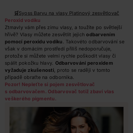
🛒
Syoss Barvu na vlasy Platinový zesvětlovač
Peroxid vodíku
Ztmavly vám přes zimu vlasy, a toužíte po světlejší
hřívě? Vlasy můžete zesvětlit jejich
odbarvením
pomocí peroxidu vodíku
. Takovéto odbarvování se
však v domácím prostředí příliš nedoporučuje,
protože si můžete velmi rychle poškodit vlasy či
spálit pokožku hlavy.
Odbarvování peroxidem
vyžaduje zkušenosti
, proto se raději v tomto
případě obraťte na odborníka.
Pozor! Nepleťte si pojem zesvětlovač
s odbarvovačem. Odbarvovač totiž zbaví vlas
veškerého pigmentu.