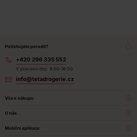
Potřebujete poradit?
+420 296 335 552
V pracovní dny: 8:00–16:30
info@tetadrogerie.cz
Vše o nákupu
Akce a výhodné nabídky
O nás
Teta klub
O nás
Prodejny
Mobilní aplikace
Kariéra - aktuální nabídka
O e-shopu