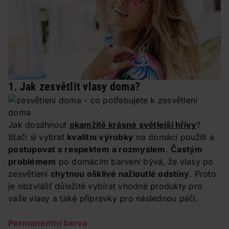
1. Jak zesvětlit vlasy doma?
Jak dosáhnout
okamžitě krásné světlejší hřívy
?
Stačí si vybrat
kvalitní výrobky
na domácí použití a
postupovat s respektem a rozmyslem
.
Častým
problémem
po domácím barvení bývá, že vlasy po
zesvětlení
chytnou ošklivé nažloutlé odstíny
. Proto
je obzvlášť důležité vybírat vhodné produkty pro
vaše vlasy a také přípravky pro následnou péči.
Permanentní barva