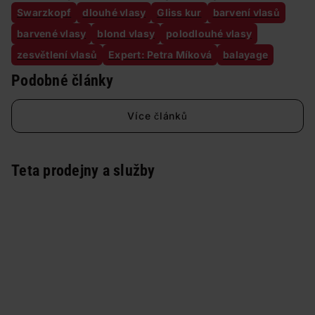
Swarzkopf
dlouhé vlasy
Gliss kur
barvení vlasů
barvené vlasy
blond vlasy
polodlouhé vlasy
zesvětlení vlasů
Expert: Petra Míková
balayage
Podobné články
Více článků
Teta prodejny a služby