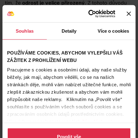
tím, že
odrost
je velice přirozený.
Z tohoto důvodu
tedy není nutné svěřovat se do rukou kadeřnice již po
několika málo týdnech.
O výsledek je ale nutné
pečovat i doma.
Souhlas
Detaily
Více o cookies
Kadeřnice doporučuje používat
alespoň jednou týdně
šampon, který
vlasy zbaví žlutých tónů
, například
Schwarzkopf Live Silver šampon
(
koupit v e-shopu
)
.
POUŽÍVÁME COOKIES, ABYCHOM VYLEPŠILI VÁŠ
„Pokud máte pocit, že silver šampon se studenými
ZÁŽITEK Z PROHLÍŽENÍ WEBU
fialovými pigmenty vaše vlasy extrémně vysušuje,
Pracujeme s cookies a osobními údaji, aby naše služby
vsaďte na
kombinaci silver šamponu a balzámu
,
která zabrání žloutnutí a zároveň vlasy vyživí a
běžely, jak mají, abychom věděli, co se na našich
usnadní jejich rozčesávání,“
radí Petra Míková.
stránkách děje, mohli vám nabízet užitečné funkce, mohli
Vyzkoušejte třeba šampon
Pantene Hair Biology
zlepšit zákaznickou zkušenost a abychom vám mohli
Šampon Grey & Glowing
(
koupit v e-shopu
)
a
přizpůsobit naše reklamy. Kliknutím na „Povolit vše“
balzám
Pantene Hair Biology Balzám Grey & Glowing
souhlasíte s používáním všech souborů cookies a se
(
koupit v e-shopu
)
, které vaše vlasy uhladí a dodají
zpracováním osobních údajů prostřednictvím cookies.
jim zářivý lesk.
Více informací naleznete v našich
Zásadách ochrany
osobních údajů
.
Povolit vše