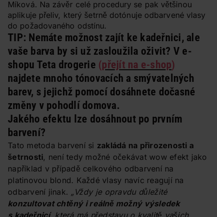
Míková. Na závěr celé procedury se pak většinou
aplikuje přeliv, který šetrně dotónuje odbarvené vlasy
do požadovaného odstínu.
TIP:
Nemáte možnost zajít ke kadeřnici, ale
vaše barva by si už zasloužila oživit? V e-
shopu Teta drogerie
(
přejít na e-shop
)
najdete mnoho tónovacích a smývatelných
barev, s jejichž pomocí dosáhnete dočasné
změny v pohodlí domova.
Jakého efektu lze dosáhnout po prvním
barvení?
Tato metoda barvení si
zakládá na přirozenosti a
šetrnosti
, není tedy možné očekávat wow efekt jako
například v případě celkového odbarvení na
platinovou blond. Každé vlasy navíc reagují na
odbarvení jinak.
„Vždy je opravdu důležité
konzultovat chtěný i reálně možný výsledek
s kadeřnicí
, která má představu o kvalitě vašich