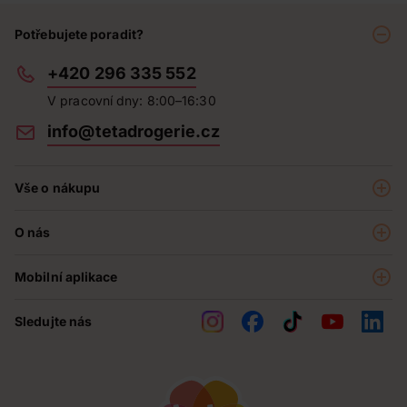
Potřebujete poradit?
+420 296 335 552
V pracovní dny: 8:00–16:30
info@tetadrogerie.cz
Vše o nákupu
Akce a výhodné nabídky
O nás
Teta klub
O nás
Prodejny
Mobilní aplikace
Kariéra - aktuální nabídka
O e-shopu
Teta pomáhá
Sledujte nás
Obchodní podmínky
Historie
Reklamační řád
Jak chráníme osobní údaje
Nejčastější otázky