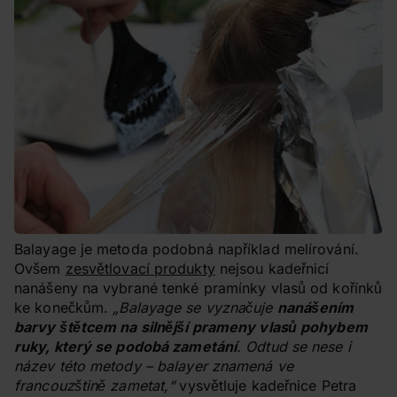
Balayage je metoda podobná například melírování.
Ovšem
zesvětlovací produkty
nejsou kadeřnicí
nanášeny na vybrané tenké pramínky vlasů od kořínků
ke konečkům.
„Balayage se vyznačuje
nanášením
barvy štětcem na silnější prameny vlasů pohybem
ruky, který se podobá zametání
. Odtud se nese i
název této metody – balayer znamená ve
francouzštině zametat,“
vysvětluje kadeřnice Petra