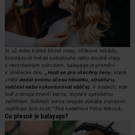
Ať už máte krátké blond vlasy, oříškové mikádo,
čokoládově hnědé polodlouhé nebo dlouhé vlasy
s nevzhledným odrostem, balayage je promění
v umělecké dílo.
„Hodí se pro všechny ženy
, které
chtějí
dodat svému účesu hloubku, strukturu,
svěžest nebo vykonturovat obličej
. V místech, kde
tvář orámuje tmavší barva, dojde k optickému
zeštíhlení. Světlejší barva naopak dokáže zvýraznit
například lícní kosti,“
říká kadeřnice Petra Míková.
Co přesně je balayage?