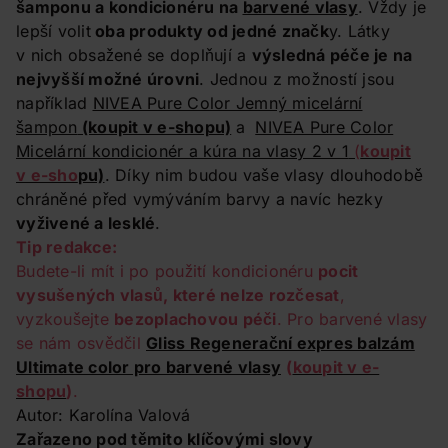
šamponu a kondicionéru na
barvené vlasy
. Vždy je
lepší volit
oba produkty od jedné značk
y. Látky
v nich obsažené se doplňují a
výsledná péče je na
nejvyšší možné úrovni
. Jednou z možností jsou
například
NIVEA Pure Color Jemný micelární
šampon
(koupit v e-shopu)
a
NIVEA Pure Color
Micelární kondicionér a kúra na vlasy 2 v 1
(
koupit
v e-sho
pu)
. Díky nim budou vaše vlasy dlouhodobě
chráněné před vymýváním barvy a navíc hezky
vyživené a lesklé
.
Tip redakce:
Budete-li mít i po použití kondicionéru
pocit
vysušených vlasů, které nelze rozčesat
,
vyzkoušejte
bezoplachovou péči
. Pro barvené vlasy
se nám osvědčil
Gliss Regenerační expres balzám
Ultimate color pro barvené vlasy
(
koupit v e-
shopu
)
.
Autor: Karolína Valová
Zařazeno pod těmito klíčovými slovy