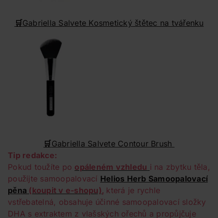
🛒
Gabriella Salvete Kosmetický štětec na tvářenku
🛒
Gabriella Salvete Contour Brush
Tip redakce:
Pokud toužíte po
opáleném vzhledu
i na zbytku těla,
použijte samoopalovací
Helios Herb Samoopalovací
pěna
(koupit v e-shopu)
,
která je rychle
vstřebatelná, obsahuje účinné samoopalovací složky
DHA s extraktem z vlašských ořechů a propůjčuje