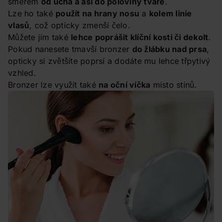
směrem
od ucha a asi do poloviny tváře
.
Lze ho také
použít na hrany nosu
a
kolem linie
vlasů
, což opticky zmenší čelo.
Můžete jím také
lehce poprášit klíční kosti či dekolt
.
Pokud nanesete tmavší bronzer
do žlábku nad prsa
,
opticky si zvětšíte poprsí a dodáte mu lehce třpytivý
vzhled.
Bronzer lze využít také
na oční víčka
místo stínů.