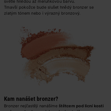
světle hnědou až meruňkovou barvu.
Tmavší pokožce bude slušet hnědý bronzer se
zlatým tónem nebo i výrazný bronzový.
Kam nanášet bronzer?
Bronzer nejčastěji nanášíme
štětcem pod lícní kosti