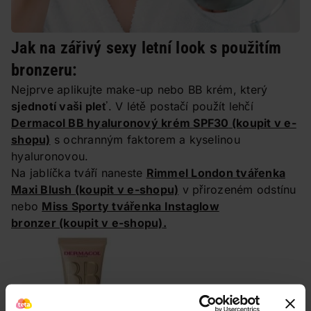
Jak na zářivý sexy letní look s použitím
bronzeru:
Nejprve aplikujte make-up nebo BB krém, který
sjednotí vaši pleť
. V létě postačí použít lehčí
Dermacol BB hyaluronový krém SPF30
(koupit v e-
shopu)
s ochranným faktorem a kyselinou
hyaluronovou.
Na jablíčka tváří naneste
Rimmel London tvářenka
Maxi Blush
(koupit v e-shopu)
v přirozeném odstínu
nebo
Miss Sporty tvářenka Instaglow
bronzer
(koupit v e-shopu)
.