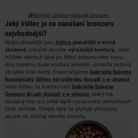
🛒
Rimmel London Natural bronzer
Jaký štětec je na nanášení bronzeru
nejvhodnější?
Nejpoužívanější jsou
štětce
placatější a mírně
zkosené
, kterými docílíte
výraznější kontury
, nebo
můžete sáhnout také po štětci tulipánového tvaru,
díky kterému bude kontura jemnější, protože nebývá
obvykle tolik hustý. Doporučujeme
Gabriella Salvete
Kosmetický štětec na tvářenku
(koupit v e-shopu)
nebo štětec na konturování
Gabriella Salvete
Contour Brush
(koupit v e-shopu)
,
který má
zkosený tvar pro ještě lepší vytvarování jednotlivých
částí obličeje. Dbejte také na plynulé přechody,
abyste na obličeji neměly šmouhy.