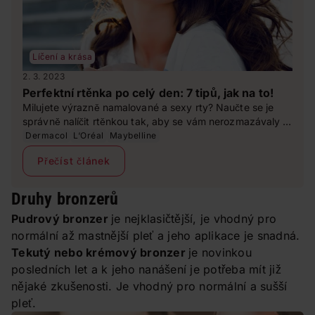
Líčení a krása
2. 3. 2023
Perfektní rtěnka po celý den: 7 tipů, jak na to!
Milujete výrazně namalované a sexy rty? Naučte se je
správně nalíčit rtěnkou tak, aby se vám nerozmazávaly a
vydržely perfektní po celý den.
Dermacol
L‘Oréal
Maybelline
Přečíst článek
Druhy bronzerů
Pudrový bronzer
je nejklasičtější, je vhodný pro
normální až mastnější pleť a jeho aplikace je snadná.
Tekutý nebo krémový bronzer
je novinkou
posledních let a k jeho nanášení je potřeba mít již
nějaké zkušenosti. Je vhodný pro normální a sušší
pleť.