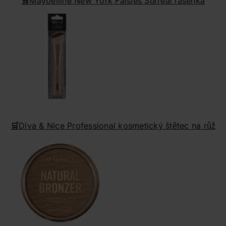
🛒
Maybelline New York Falsies Surreal řasenka
🛒
Diva & Nice Professional kosmetický štětec na růž