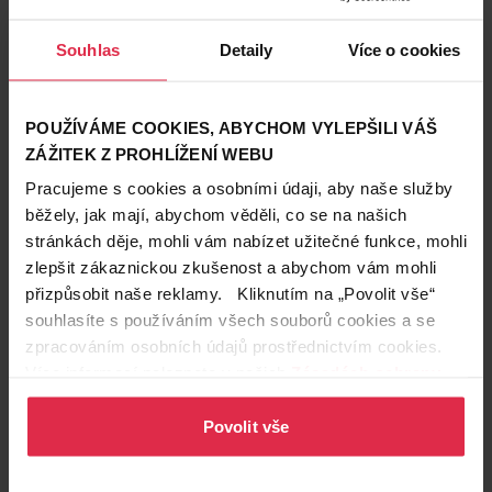
Souhlas
Detaily
Více o cookies
POUŽÍVÁME COOKIES, ABYCHOM VYLEPŠILI VÁŠ
🛒
Dermacol BB hyaluronový krém SPF30
ZÁŽITEK Z PROHLÍŽENÍ WEBU
Pracujeme s cookies a osobními údaji, aby naše služby
běžely, jak mají, abychom věděli, co se na našich
stránkách děje, mohli vám nabízet užitečné funkce, mohli
zlepšit zákaznickou zkušenost a abychom vám mohli
přizpůsobit naše reklamy. Kliknutím na „Povolit vše“
souhlasíte s používáním všech souborů cookies a se
zpracováním osobních údajů prostřednictvím cookies.
Více informací naleznete v našich
Zásadách ochrany
osobních údajů
.
🛒
Rimmel London tvářenka Maxi Blush
Povolit vše