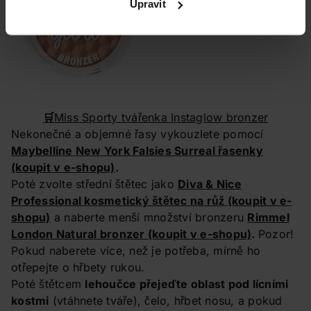
Upravit
🛒
Miss Sporty tvářenka Instaglow bronzer
Nekonečné a objemné řasy vykouzlete pomocí
Maybelline New York Falsies Surreal řasenky
(koupit v e-shopu)
.
Poté zvolte střední štětec jako
Diva & Nice
Professional kosmetický štětec na růž
(koupit v e-
shopu)
a naberte menší množství bronzeru
Rimmel
London Natural bronzer
(koupit v e-shopu)
.
Pozor!
Pokud naberete více, než je potřeba, mírně ho
otřepejte o hřbety rukou.
Poté štětcem
lehoučce přejeďte oblast pod lícními
kostmi
(vtáhnete tváře), čelo, hřbet nosu, a pokud