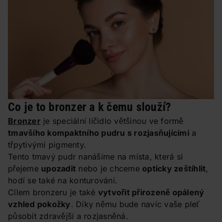
Co je to bronzer a k čemu slouží?
Bronzer
je speciální líčidlo většinou ve formě
tmavšího kompaktního pudru s rozjasňujícími
a
třpytivými pigmenty.
Tento tmavý pudr nanášíme na místa, která si
přejeme
upozadit
nebo je chceme
opticky zeštíhlit
,
hodí se také na konturování.
Cílem bronzeru je také
vytvořit přirozeně opálený
vzhled pokožky
. Díky němu bude navíc vaše pleť
působit zdravější a rozjasněná.