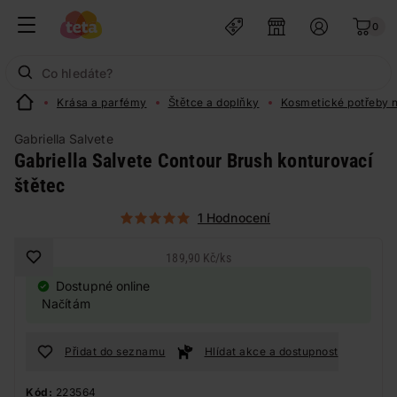
0
Krása a parfémy
Štětce a doplňky
Kosmetické potřeby n
Gabriella Salvete
Gabriella Salvete Contour Brush konturovací
štětec
1 Hodnocení
189,90 Kč
/
ks
Dostupné online
Načítám
Přidat do seznamu
Hlídat akce a dostupnost
Kód:
223564