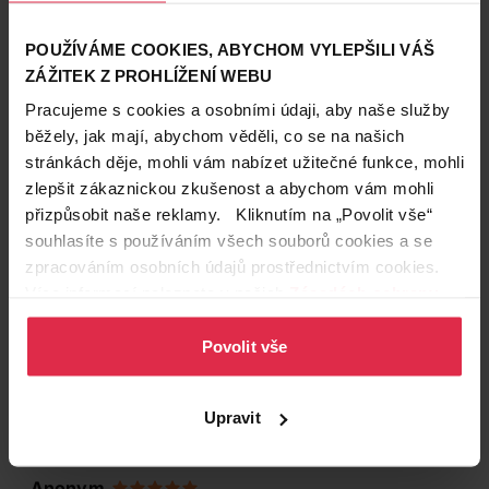
POUŽÍVÁME COOKIES, ABYCHOM VYLEPŠILI VÁŠ
ZÁŽITEK Z PROHLÍŽENÍ WEBU
Pracujeme s cookies a osobními údaji, aby naše služby
běžely, jak mají, abychom věděli, co se na našich
stránkách děje, mohli vám nabízet užitečné funkce, mohli
zlepšit zákaznickou zkušenost a abychom vám mohli
přizpůsobit naše reklamy. Kliknutím na „Povolit vše“
souhlasíte s používáním všech souborů cookies a se
zpracováním osobních údajů prostřednictvím cookies.
Více informací naleznete v našich
Zásadách ochrany
osobních údajů
.
Hodnocení produktu
(1)
Povolit vše
5
/ 5
Upravit
Anonym