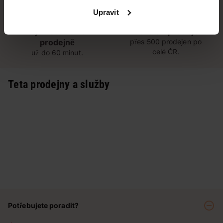
Upravit
Vyzvednutí na
Široká síť prodejen
prodejně
přes 500 prodejen po
celé ČR.
už do 60 minut.
Teta prodejny a služby
Potřebujete poradit?