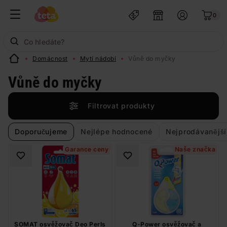
0
Domácnost
Mytí nádobí
Vůně do myčky
Vůně do myčky
Filtrovat produkty
Doporučujeme
Nejlépe hodnocené
Nejprodávanější
Garance ceny
Naše značka
SOMAT osvěžovač Deo Perls
Q-Power osvěžovač a