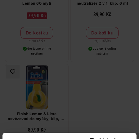
Lemon 60 mytí
neutralizér 2 v 1, klip, 6 ml
39,90 Kč
79,90 Kč
Do košíku
Do košíku
79,90 Kč
/
ks
39,90 Kč
/
ks
dostupné online
dostupné online
načítám
načítám
Finish Lemon & Lime
osvěžovač do myčky, klip, 60
mytí
89,90 Kč