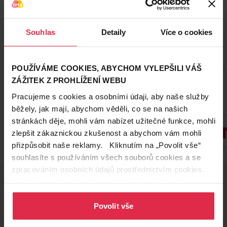
Do košíku
89,90 Kč
/
ks
Souhlas
Detaily
Více o cookies
dostupné online
načítám
POUŽÍVÁME COOKIES, ABYCHOM VYLEPŠILI VÁŠ
Zobrazeno 1-3 z 3
ZÁŽITEK Z PROHLÍŽENÍ WEBU
Pracujeme s cookies a osobními údaji, aby naše služby
Oblíbené značky
běžely, jak mají, abychom věděli, co se na našich
stránkách děje, mohli vám nabízet užitečné funkce, mohli
zlepšit zákaznickou zkušenost a abychom vám mohli
přizpůsobit naše reklamy. Kliknutím na „Povolit vše“
Zobrazit všechny značky
souhlasíte s používáním všech souborů cookies a se
zpracováním osobních údajů prostřednictvím cookies.
Více informací naleznete v našich
Zásadách ochrany
osobních údajů
.
Doručení zdarma
Věrnostní slevy
Povolit vše
při nákupu nad 1 200 Kč
ušetřete s Teta klubem