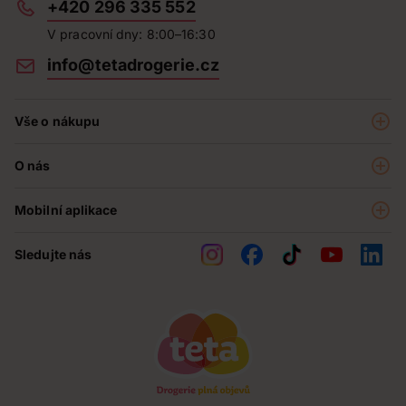
+420 296 335 552
V pracovní dny: 8:00–16:30
info@tetadrogerie.cz
Vše o nákupu
Akce a výhodné nabídky
O nás
Teta klub
O nás
Prodejny
Mobilní aplikace
Kariéra - aktuální nabídka
O e-shopu
Teta pomáhá
Sledujte nás
Obchodní podmínky
Historie
Reklamační řád
Jak chráníme osobní údaje
Nejčastější otázky
Soutěže
Kontakty