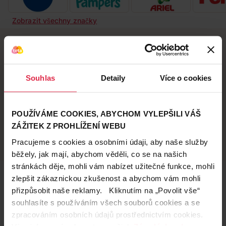
Zobrazit všechny značky
Doručení zdarma
Věrnostní slevy
Souhlas
Detaily
Více o cookies
při nákupu nad 1 200 Kč
ušetřete s Teta klubem
POUŽÍVÁME COOKIES, ABYCHOM VYLEPŠILI VÁŠ
Vyzvednutí na
Široká síť prodejen
ZÁŽITEK Z PROHLÍŽENÍ WEBU
prodejně
přes 500 prodejen po
Pracujeme s cookies a osobními údaji, aby naše služby
celé ČR.
už do 60 minut.
běžely, jak mají, abychom věděli, co se na našich
stránkách děje, mohli vám nabízet užitečné funkce, mohli
Teta prodejny a služby
zlepšit zákaznickou zkušenost a abychom vám mohli
přizpůsobit naše reklamy. Kliknutím na „Povolit vše“
souhlasíte s používáním všech souborů cookies a se
zpracováním osobních údajů prostřednictvím cookies.