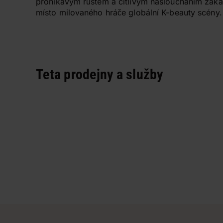
pronikavým růstem a citlivým nasloucháním zákaz
místo milovaného hráče globální K-beauty scény.
Teta prodejny a služby