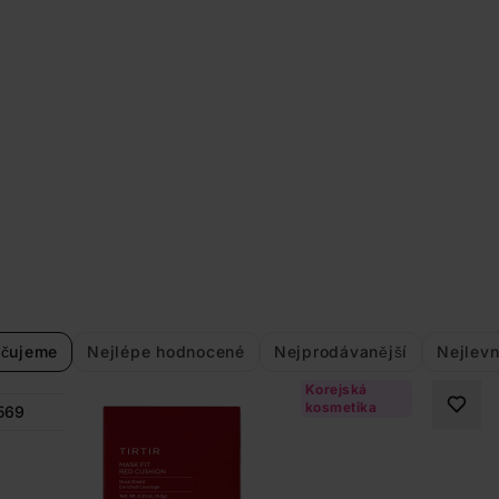
čujeme
Nejlépe hodnocené
Nejprodávanější
Nejlevn
Korejská
kosmetika