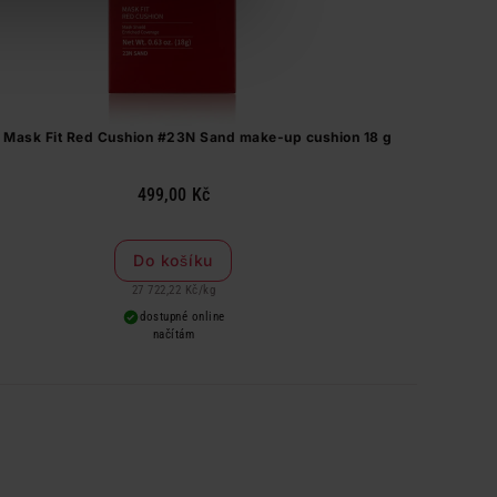
 Mask Fit Red Cushion #23N Sand make-up cushion 18 g
499,00 Kč
Do košíku
27 722,22 Kč
/
kg
dostupné online
načítám