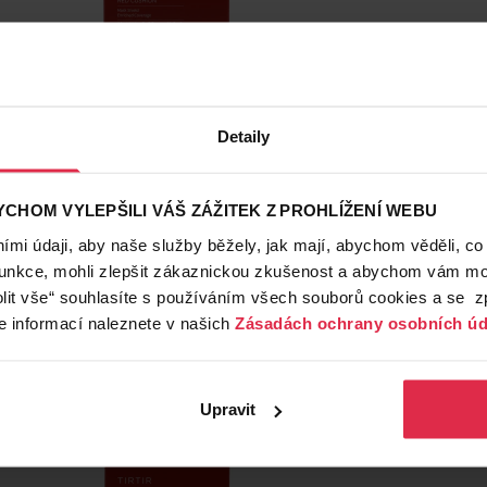
ask Fit Red Cushion #17C Porcelain make-up cushion 18 g
TIRTIR 
Detaily
529,00 Kč
CHOM VYLEPŠILI VÁŠ ZÁŽITEK Z PROHLÍŽENÍ WEBU
Do košíku
mi údaji, aby naše služby běžely, jak mají, abychom věděli, co
funkce, mohli zlepšit zákaznickou zkušenost a abychom vám moh
29 388,89 Kč
/
kg
lit vše“ souhlasíte s používáním všech souborů cookies a se 
dostupné online
načítám
e informací naleznete v našich
Zásadách ochrany osobních úd
Upravit
Korejská
kosmetika
Pouze Online