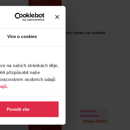
Mask Fit Red Cushion #21W Natural Ivory make-up cushion
Více o cookies
18 g
569,00 Kč
Do košíku
 se na našich stránkách děje,
li přizpůsobit naše
31 611,11 Kč
/
kg
zpracováním osobních údajů
dostupné online
načítám
ajů
.
Povolit vše
Korejská
kosmetika
Pouze Online