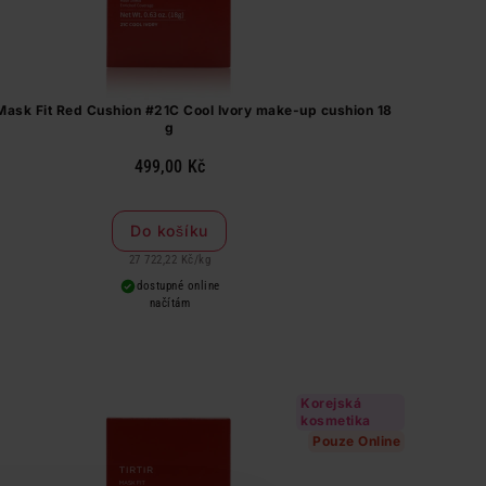
Mask Fit Red Cushion #21C Cool Ivory make-up cushion 18
g
499,00 Kč
Do košíku
27 722,22 Kč
/
kg
dostupné online
načítám
Korejská
kosmetika
Pouze Online