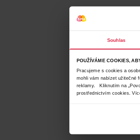
TIRTIR M
Souhlas
POUŽÍVÁME COOKIES, ABY
Pracujeme s cookies a osobní
mohli vám nabízet užitečné 
reklamy. Kliknutím na „Povo
prostřednictvím cookies. Víc