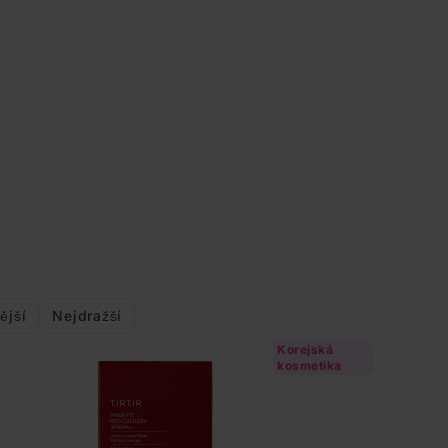
ější
Nejdražší
Korejská
kosmetika