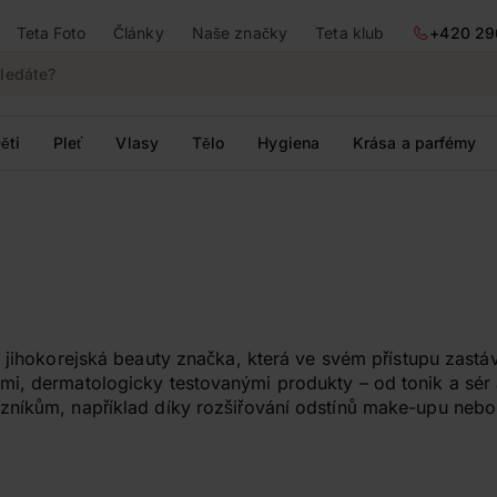
Teta Foto
Články
Naše značky
Teta klub
+420 29
ěti
Pleť
Vlasy
Tělo
Hygiena
Krása a parfémy
 jihokorejská beauty značka, která ve svém přístupu zastává
mi, dermatologicky testovanými produkty – od tonik a sé
níkům, například díky rozšiřování odstínů make-upu nebo 