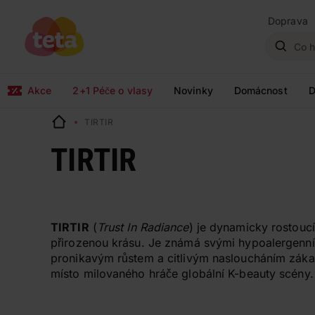
Doprava
Akce
2+1 Péče o vlasy
Novinky
Domácnost
D
TIRTIR
TIRTIR
TIRTIR
(
Trust In Radiance
) je dynamicky rostoucí
přirozenou krásu. Je známá svými hypoalergenní
pronikavým růstem a citlivým nasloucháním zákaz
místo milovaného hráče globální K-beauty scény.