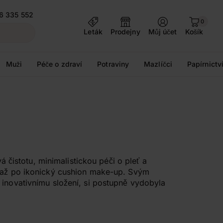
6 335 552
0
Leták
Prodejny
Můj účet
Košík
Muži
Péče o zdraví
Potraviny
Mazlíčci
Papírnictv
 čistotu, minimalistickou péči o pleť a
r až po ikonický cushion make-up. Svým
inovativnímu složení, si postupně vydobyla