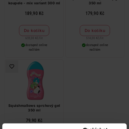
koupele - mix variant 300 ml
350 ml
189,90 Kč
179,90 Kč
Do košíku
Do košíku
633,00 Kč
/
lit
514,00 Kč
/
lit
dostupné online
dostupné online
načítám
načítám
Squishmallows sprchový gel
350 ml
79,90 Kč