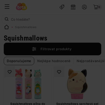
0
Squishmallows
Squishmallows
Filtrovat produkty
Doporučujeme
Nejlépe hodnocené
Nejprodávanější
Squishmallows pěna do
Squishmallows sprchový gel