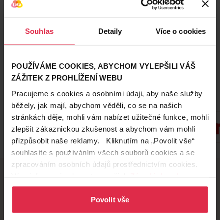
Do košíku
266,33 Kč
/
lit
Souhlas
Detaily
Více o cookies
dostupné online
načítám
POUŽÍVÁME COOKIES, ABYCHOM VYLEPŠILI VÁŠ
Zobrazeno 1-3 z 3
ZÁŽITEK Z PROHLÍŽENÍ WEBU
Pracujeme s cookies a osobními údaji, aby naše služby
Oblíbené značky
běžely, jak mají, abychom věděli, co se na našich
stránkách děje, mohli vám nabízet užitečné funkce, mohli
zlepšit zákaznickou zkušenost a abychom vám mohli
přizpůsobit naše reklamy. Kliknutím na „Povolit vše“
Zobrazit všechny značky
souhlasíte s používáním všech souborů cookies a se
zpracováním osobních údajů prostřednictvím cookies.
Více informací naleznete v našich
Zásadách ochrany
osobních údajů
.
Doručení zdarma
Věrnostní slevy
Povolit vše
při nákupu nad 1 200 Kč
ušetřete s Teta klubem