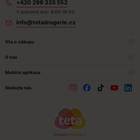
+420 296 335 552
V pracovní dny: 8:00–16:30
info@tetadrogerie.cz
Vše o nákupu
Akce a výhodné nabídky
O nás
Teta klub
O nás
Prodejny
Mobilní aplikace
Kariéra - aktuální nabídka
O e-shopu
Teta pomáhá
Sledujte nás
Obchodní podmínky
Historie
Reklamační řád
Jak chráníme osobní údaje
Nejčastější otázky
Soutěže
Kontakty