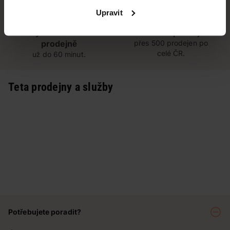
Upravit
Vyzvednutí na
Široká síť prodejen
prodejně
přes 500 prodejen po
celé ČR.
už do 60 minut.
Teta prodejny a služby
Potřebujete poradit?