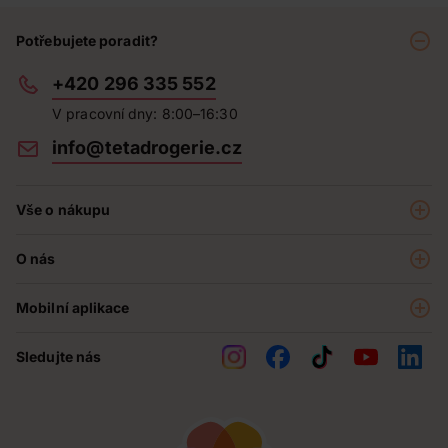
Potřebujete poradit?
+420 296 335 552
V pracovní dny: 8:00–16:30
info@tetadrogerie.cz
Vše o nákupu
Akce a výhodné nabídky
O nás
Teta klub
O nás
Prodejny
Mobilní aplikace
Kariéra - aktuální nabídka
O e-shopu
Teta pomáhá
Sledujte nás
Obchodní podmínky
Historie
Reklamační řád
Jak chráníme osobní údaje
Nejčastější otázky