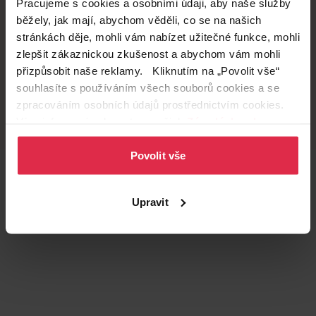
Pracujeme s cookies a osobními údaji, aby naše služby
běžely, jak mají, abychom věděli, co se na našich
Doručení zdarma
Věrnostní slevy
při nákupu nad 1 200 Kč
ušetřete s Teta klubem
stránkách děje, mohli vám nabízet užitečné funkce, mohli
zlepšit zákaznickou zkušenost a abychom vám mohli
přizpůsobit naše reklamy. Kliknutím na „Povolit vše“
souhlasíte s používáním všech souborů cookies a se
Vyzvednutí na
Široká síť prodejen
zpracováním osobních údajů prostřednictvím cookies.
prodejně
přes 500 prodejen po
Více informací naleznete v našich
Zásadách ochrany
celé ČR.
už do 60 minut.
osobních údajů
.
Povolit vše
Teta prodejny a služby
Upravit