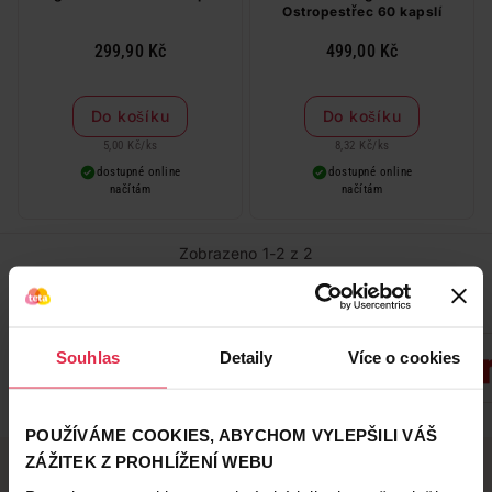
Ostropestřec 60 kapslí
299,90 Kč
499,00 Kč
Do košíku
Do košíku
5,00 Kč
/
ks
8,32 Kč
/
ks
dostupné online
dostupné online
načítám
načítám
Zobrazeno 1-2 z 2
Oblíbené značky
Souhlas
Detaily
Více o cookies
Zobrazit všechny značky
POUŽÍVÁME COOKIES, ABYCHOM VYLEPŠILI VÁŠ
ZÁŽITEK Z PROHLÍŽENÍ WEBU