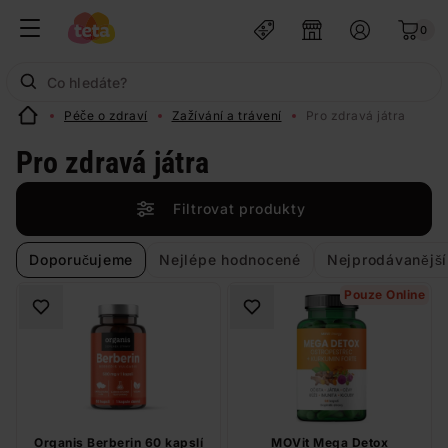
0
Péče o zdraví
Zažívání a trávení
Pro zdravá játra
Pro zdravá játra
Filtrovat produkty
Doporučujeme
Nejlépe hodnocené
Nejprodávanější
Pouze Online
Organis Berberin 60 kapslí
MOVit Mega Detox