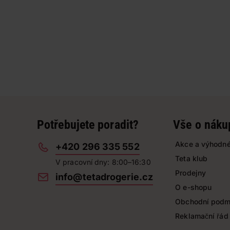
Potřebujete poradit?
Vše o náku
Akce a výhodné
+420 296 335 552
Teta klub
V pracovní dny: 8:00–16:30
Prodejny
info@tetadrogerie.cz
O e-shopu
Obchodní podm
Reklamační řád