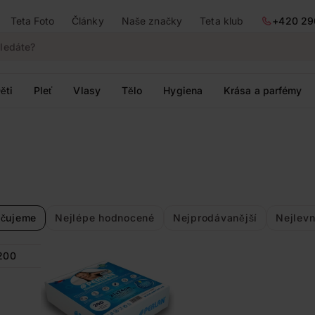
Teta Foto
Články
Naše značky
Teta klub
+420 29
ěti
Pleť
Vlasy
Tělo
Hygiena
Krása a parfémy
čujeme
Nejlépe hodnocené
Nejprodávanější
Nejlevn