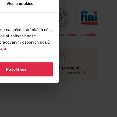
Více o cookies
 se na našich stránkách děje,
Zobrazit všechny značky
li přizpůsobit naše
zpracováním osobních údajů
ajů
.
jně
Široká síť prodejen
Povolit vše
přes 500 prodejen po celé ČR.