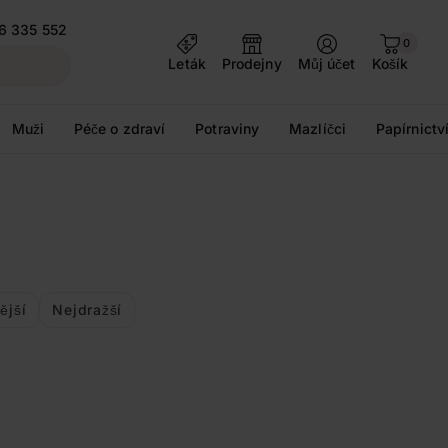
6 335 552
0
Leták
Prodejny
Můj účet
Košík
Muži
Péče o zdraví
Potraviny
Mazlíčci
Papírnictv
ější
Nejdražší