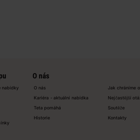
pu
O nás
 nabídky
O nás
Jak chráníme o
Kariéra - aktuální nabídka
Nejčastější ot
Teta pomáhá
Soutěže
Historie
Kontakty
ínky