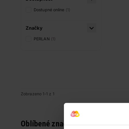
Dostupné online
(1)
Značky
PERLAN
(1)
Zobrazeno 1-1 z 1
Oblíbené značky