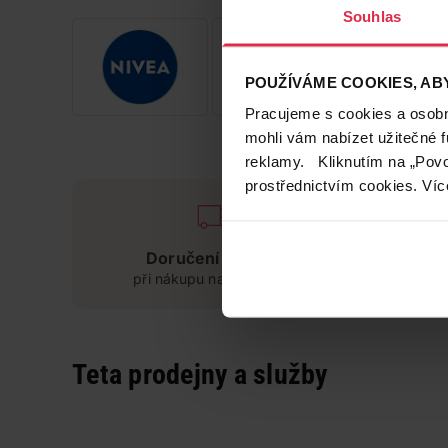
Souhlas
POUŽÍVÁME COOKIES, ABY
Pracujeme s cookies a osobní
mohli vám nabízet užitečné 
reklamy. Kliknutím na „Povo
prostřednictvím cookies. Víc
Doručení zdarma
při nákupu nad 1 200 Kč
Teta prodejny a služby