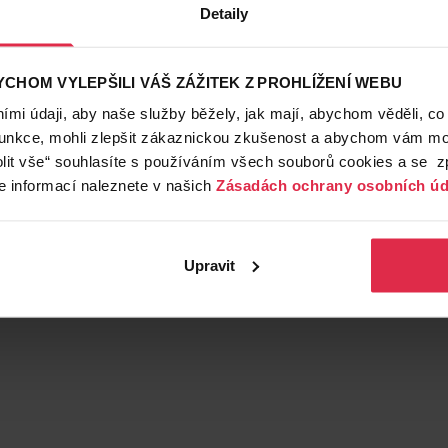
Detaily
CHOM VYLEPŠILI VÁŠ ZÁŽITEK Z PROHLÍŽENÍ WEBU
mi údaji, aby naše služby běžely, jak mají, abychom věděli, co
funkce, mohli zlepšit zákaznickou zkušenost a abychom vám moh
lit vše“ souhlasíte s používáním všech souborů cookies a se 
e informací naleznete v našich
Zásadách ochrany osobních úd
Věrnostní slevy
Vyzvednutí na prode
Upravit
ušetřete s Teta klubem
už do 60 minut.