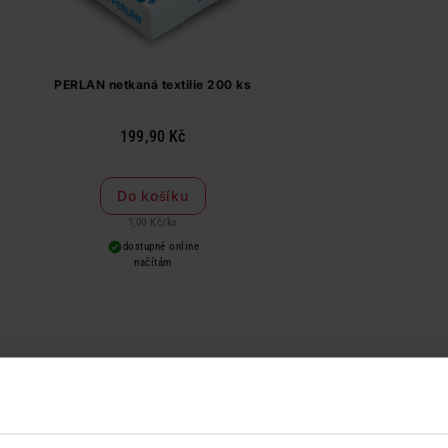
PERLAN netkaná textilie 200 ks
199,90 Kč
Do košíku
1,00 Kč
/
ks
dostupné online
načítám