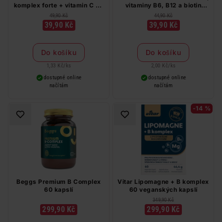
komplex forte + vitamin C 30
vitaminy B6, B12 a biotin
tablet 22,8 g
příchuť grep & malina 20
49,90 Kč
44,90 Kč
šumivých tablet
39,90 Kč
39,90 Kč
Do košíku
Do košíku
1,33 Kč
/
ks
2,00 Kč
/
ks
dostupné online
dostupné online
načítám
načítám
-14 %
Beggs Premium B Complex
Vitar Lipomagne + B komplex
60 kapslí
60 veganských kapslí
349,90 Kč
299,90 Kč
299,90 Kč