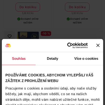
Do košíku
Do košíku
5,00 Kč
/
ks
5,00 Kč
/
ks
dostupné online
dostupné online
načítám
načítám
-10 %
Souhlas
Detaily
Více o cookies
Vitar Lipomagne + B komplex
příchuť citron + limetka 20
POUŽÍVÁME COOKIES, ABYCHOM VYLEPŠILI VÁŠ
sáčků
189,90 Kč
ZÁŽITEK Z PROHLÍŽENÍ WEBU
169,90 Kč
Pracujeme s cookies a osobními údaji, aby naše služby
běžely, jak mají, abychom věděli, co se na našich
Do košíku
stránkách děje, mohli vám nabízet užitečné funkce, mohli
8,50 Kč
/
ks
zlepšit zákaznickou zkušenost a abychom vám mohli