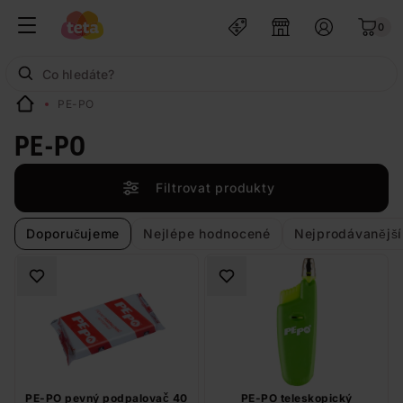
0
PE-PO
PE-PO
Filtrovat produkty
Doporučujeme
Nejlépe hodnocené
Nejprodávanější
PE-PO pevný podpalovač 40
PE-PO teleskopický