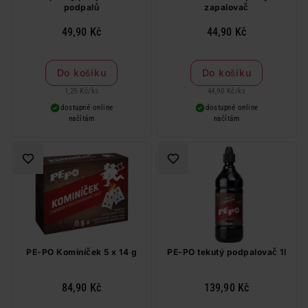
podpalů
zapalovač
49,90 Kč
44,90 Kč
Do košíku
Do košíku
1,25 Kč
/
ks
44,90 Kč
/
ks
dostupné online
dostupné online
načítám
načítám
PE-PO Kominíček 5 x 14 g
PE-PO tekutý podpalovač 1l
84,90 Kč
139,90 Kč