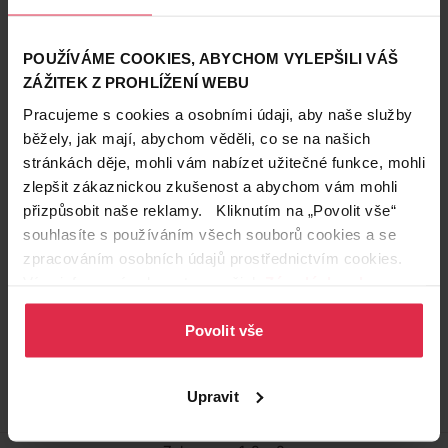
dostupné online
dostupné online
načítám
načítám
POUŽÍVÁME COOKIES, ABYCHOM VYLEPŠILI VÁŠ
Pouze Online
ZÁŽITEK Z PROHLÍŽENÍ WEBU
Pracujeme s cookies a osobními údaji, aby naše služby
běžely, jak mají, abychom věděli, co se na našich
stránkách děje, mohli vám nabízet užitečné funkce, mohli
zlepšit zákaznickou zkušenost a abychom vám mohli
přizpůsobit naše reklamy. Kliknutím na „Povolit vše“
PE-PO dřevěný podpalovač
PE-PO dřevěný podpalovač
32 ks
kostičky 28 ks
souhlasíte s používáním všech souborů cookies a se
zpracováním osobních údajů prostřednictvím cookies.
39,90 Kč
49,90 Kč
Více informací naleznete v našich
Zásadách ochrany
osobních údajů
.
Do košíku
Do košíku
Povolit vše
1,25 Kč
/
ks
1,78 Kč
/
ks
dostupné online
dostupné online
načítám
načítám
Upravit