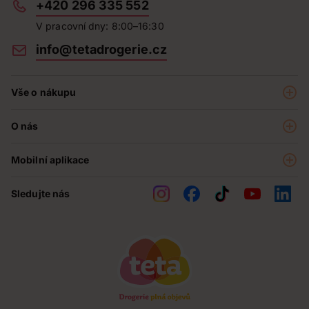
+420 296 335 552
V pracovní dny: 8:00–16:30
info@tetadrogerie.cz
Vše o nákupu
Akce a výhodné nabídky
O nás
Teta klub
O nás
Prodejny
Mobilní aplikace
Kariéra - aktuální nabídka
O e-shopu
Teta pomáhá
Sledujte nás
Obchodní podmínky
Historie
Reklamační řád
Jak chráníme osobní údaje
Nejčastější otázky
Soutěže
Kontakty