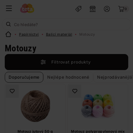
0
Papírnictví
Balící materiál
Motouzy
Motouzy
Filtrovat produkty
Doporučujeme
Nejlépe hodnocené
Nejprodávanější
Motouz jutový 50 g
Motouz polypropylenový mix