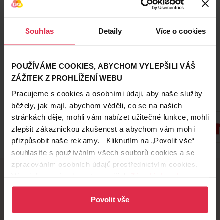
Do košíku
64,90 Kč
/
ks
Souhlas
Detaily
Více o cookies
dostupné online
načítám
POUŽÍVÁME COOKIES, ABYCHOM VYLEPŠILI VÁŠ
Zobrazeno 1-3 z 3
ZÁŽITEK Z PROHLÍŽENÍ WEBU
Pracujeme s cookies a osobními údaji, aby naše služby
Oblíbené značky
běžely, jak mají, abychom věděli, co se na našich
stránkách děje, mohli vám nabízet užitečné funkce, mohli
zlepšit zákaznickou zkušenost a abychom vám mohli
přizpůsobit naše reklamy. Kliknutím na „Povolit vše“
Zobrazit všechny značky
souhlasíte s používáním všech souborů cookies a se
zpracováním osobních údajů prostřednictvím cookies.
Více informací naleznete v našich
Zásadách ochrany
osobních údajů
.
Doručení zdarma
Věrnostní slevy
Povolit vše
při nákupu nad 1 200 Kč
ušetřete s Teta klubem