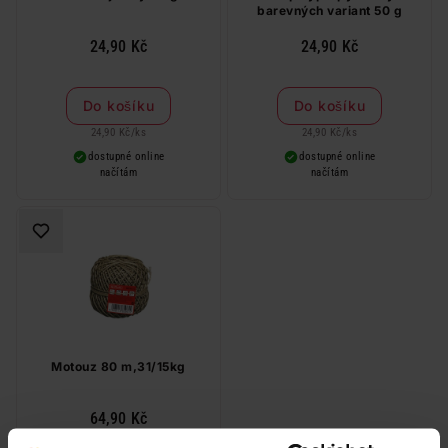
barevných variant 50 g
24,90 Kč
24,90 Kč
Do košíku
Do košíku
24,90 Kč
/
ks
24,90 Kč
/
ks
dostupné online
dostupné online
načítám
načítám
Motouz 80 m,31/15kg
64,90 Kč