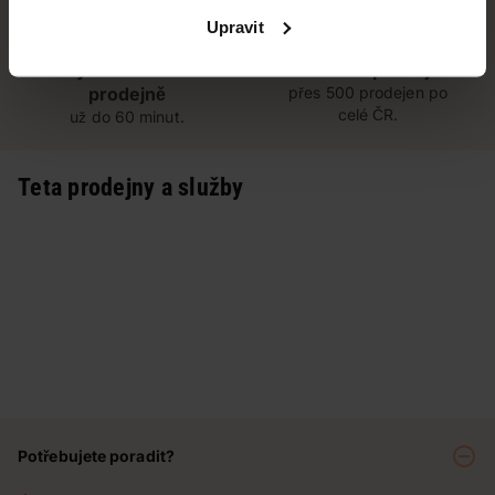
Upravit
Vyzvednutí na
Široká síť prodejen
prodejně
přes 500 prodejen po
celé ČR.
už do 60 minut.
Teta prodejny a služby
Potřebujete poradit?