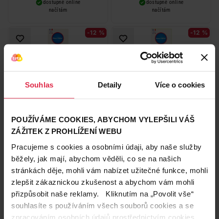
dostupné online
dostupné online
načítám
načítám
-12 %
-12 %
Souhlas
Detaily
Více o cookies
Mister Fresh Home Air
Mister Fresh Home Air
Freshener Sticks Fresh Linen
Freshener Sticks Fruit Dream
POUŽÍVÁME COOKIES, ABYCHOM VYLEPŠILI VÁŠ
osvěžovač 50 ml
osvěžovač 50 ml
124,90 Kč
124,90 Kč
ZÁŽITEK Z PROHLÍŽENÍ WEBU
109,90 Kč
109,90 Kč
Pracujeme s cookies a osobními údaji, aby naše služby
běžely, jak mají, abychom věděli, co se na našich
Do košíku
Do košíku
stránkách děje, mohli vám nabízet užitečné funkce, mohli
2 198,00 Kč
/
lit
2 198,00 Kč
/
lit
zlepšit zákaznickou zkušenost a abychom vám mohli
dostupné online
dostupné online
načítám
načítám
přizpůsobit naše reklamy. Kliknutím na „Povolit vše“
souhlasíte s používáním všech souborů cookies a se
-15 %
-15 %
zpracováním osobních údajů prostřednictvím cookies.