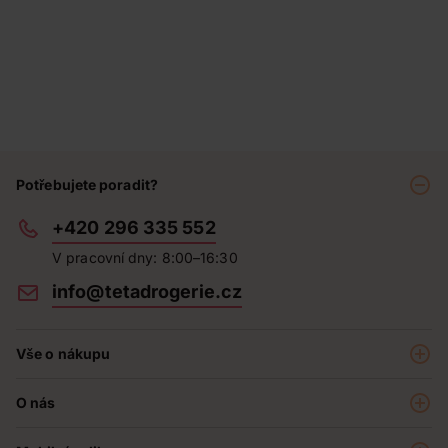
Potřebujete poradit?
+420 296 335 552
V pracovní dny: 8:00–16:30
info@tetadrogerie.cz
Vše o nákupu
Akce a výhodné nabídky
O nás
Teta klub
O nás
Prodejny