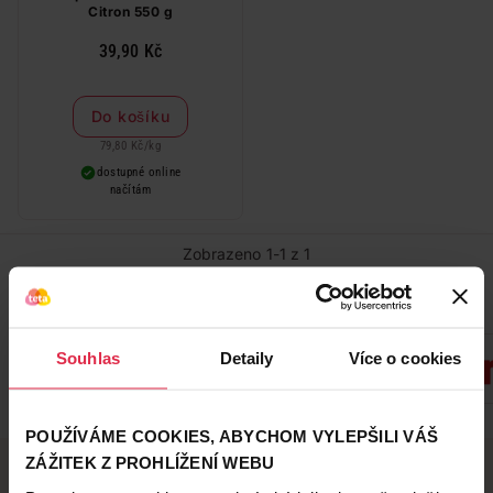
Citron 550 g
39,90 Kč
Do košíku
79,80 Kč
/
kg
dostupné online
načítám
Zobrazeno 1-1 z 1
Oblíbené značky
Souhlas
Detaily
Více o cookies
Zobrazit všechny značky
POUŽÍVÁME COOKIES, ABYCHOM VYLEPŠILI VÁŠ
ZÁŽITEK Z PROHLÍŽENÍ WEBU