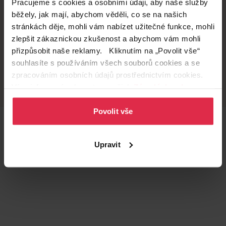
Pracujeme s cookies a osobními údaji, aby naše služby
běžely, jak mají, abychom věděli, co se na našich
Doručení zdarma
Věrnostní slevy
při nákupu nad 1 200 Kč
ušetřete s Teta klubem
stránkách děje, mohli vám nabízet užitečné funkce, mohli
zlepšit zákaznickou zkušenost a abychom vám mohli
přizpůsobit naše reklamy. Kliknutím na „Povolit vše“
souhlasíte s používáním všech souborů cookies a se
Vyzvednutí na
Široká síť prodejen
zpracováním osobních údajů prostřednictvím cookies.
prodejně
přes 500 prodejen po
Více informací naleznete v našich
Zásadách ochrany
celé ČR.
už do 60 minut.
osobních údajů
.
Povolit vše
Teta prodejny a služby
Upravit