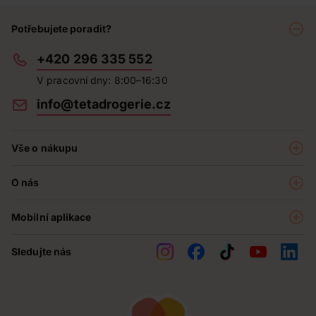
Potřebujete poradit?
+420 296 335 552
V pracovní dny: 8:00–16:30
info@tetadrogerie.cz
Vše o nákupu
Akce a výhodné nabídky
O nás
Teta klub
O nás
Prodejny
Mobilní aplikace
Kariéra - aktuální nabídka
O e-shopu
Teta pomáhá
Sledujte nás
Obchodní podmínky
Historie
Reklamační řád
Jak chráníme osobní údaje
Nejčastější otázky