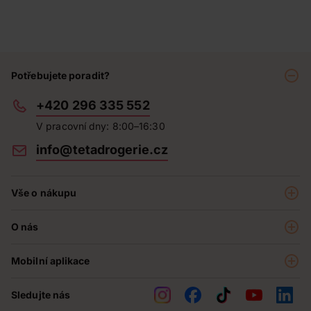
Potřebujete poradit?
+420 296 335 552
V pracovní dny: 8:00–16:30
info@tetadrogerie.cz
Vše o nákupu
Akce a výhodné nabídky
O nás
Teta klub
O nás
Prodejny
Mobilní aplikace
Kariéra - aktuální nabídka
O e-shopu
Teta pomáhá
Sledujte nás
Obchodní podmínky