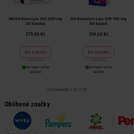
MOVit Koenzym Q10 200 mg
GS Koenzym Lipo Q10 100 mg
30 tobolek
60 kapslí
379,00 Kč
399,00 Kč
Do košíku
Do košíku
12,63 Kč
/
ks
6,65 Kč
/
ks
dostupné online
dostupné online
načítám
načítám
Zobrazeno 1-12 z 12
Oblíbené značky