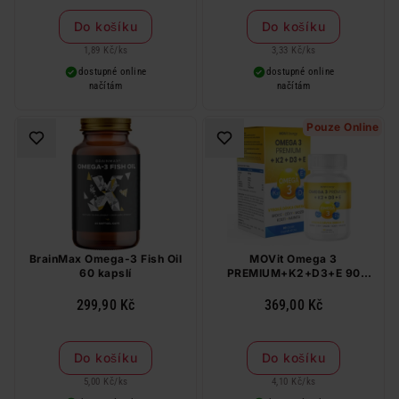
Do košíku
Do košíku
1,89 Kč
/
ks
3,33 Kč
/
ks
dostupné online
dostupné online
načítám
načítám
Pouze Online
BrainMax Omega-3 Fish Oil
MOVit Omega 3
60 kapslí
PREMIUM+K2+D3+E 90
tobolek
299,90 Kč
369,00 Kč
Do košíku
Do košíku
5,00 Kč
/
ks
4,10 Kč
/
ks