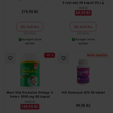
3 rybí olej 30 kapslí 20,1 g
79,90 Kč
219,90 Kč
69,90 Kč
Do košíku
Do košíku
3,67 Kč
/
ks
2,33 Kč
/
ks
dostupné online
dostupné online
načítám
načítám
-15 %
Naše značka
Maxi Vita Exclusive Omega-3
VIX Koenzym Q10 30 tablet
forte+ 1000 mg 90 kapslí
199,90 Kč
99,90 Kč
169,90 Kč