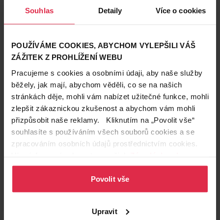
Souhlas
Detaily
Více o cookies
David Beckham Respect
David Beckham Classic Blue
pánský tělový sprej 75 ml
pánský DNS 75 ml
POUŽÍVÁME COOKIES, ABYCHOM VYLEPŠILI VÁŠ
299,90 Kč
299,90 Kč
ZÁŽITEK Z PROHLÍŽENÍ WEBU
Pracujeme s cookies a osobními údaji, aby naše služby
běžely, jak mají, abychom věděli, co se na našich
Do košíku
Do košíku
stránkách děje, mohli vám nabízet užitečné funkce, mohli
3 998,67 Kč
/
lit
3 998,67 Kč
/
lit
zlepšit zákaznickou zkušenost a abychom vám mohli
dostupné online
dostupné online
načítám
načítám
přizpůsobit naše reklamy. Kliknutím na „Povolit vše“
souhlasíte s používáním všech souborů cookies a se
zpracováním osobních údajů prostřednictvím cookies.
Více informací naleznete v našich
Zásadách ochrany
osobních údajů
.
Povolit vše
Upravit
David Beckham Bold Instinct
David Beckham Inspired by