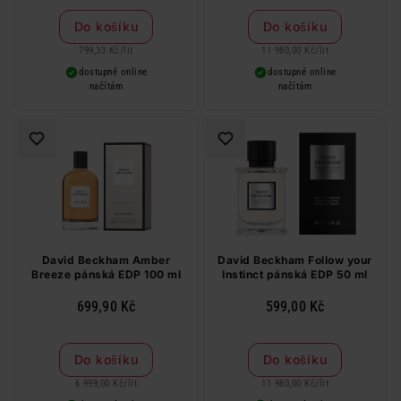
Do košíku
Do košíku
799,33 Kč
/
lit
11 980,00 Kč
/
lit
dostupné online
dostupné online
načítám
načítám
David Beckham Amber
David Beckham Follow your
Breeze pánská EDP 100 ml
Instinct pánská EDP 50 ml
699,90 Kč
599,00 Kč
Do košíku
Do košíku
6 999,00 Kč
/
lit
11 980,00 Kč
/
lit