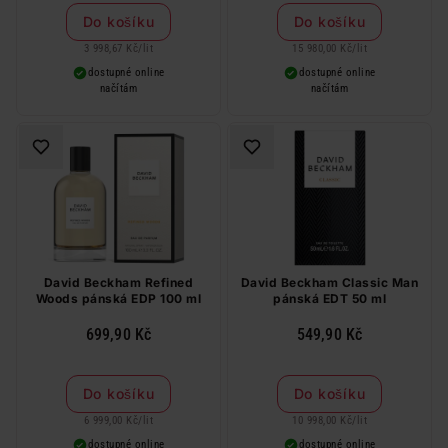
Do košíku
Do košíku
3 998,67 Kč
/
lit
15 980,00 Kč
/
lit
dostupné online
dostupné online
načítám
načítám
David Beckham Refined
David Beckham Classic Man
Woods pánská EDP 100 ml
pánská EDT 50 ml
699,90 Kč
549,90 Kč
Do košíku
Do košíku
6 999,00 Kč
/
lit
10 998,00 Kč
/
lit
dostupné online
dostupné online