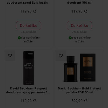
deodorant sprej Bold Instinkt
deodrant 150 ml
150 ml
119,90 Kč
119,90 Kč
Do košíku
Do košíku
799,33 Kč
/
lit
799,33 Kč
/
lit
dostupné online
dostupné online
načítám
načítám
David Beckham Respect
David Beckham Bold Instinct
deodorant sprej pro muže 150
pánská EDP 50 ml
ml
119,90 Kč
599,00 Kč