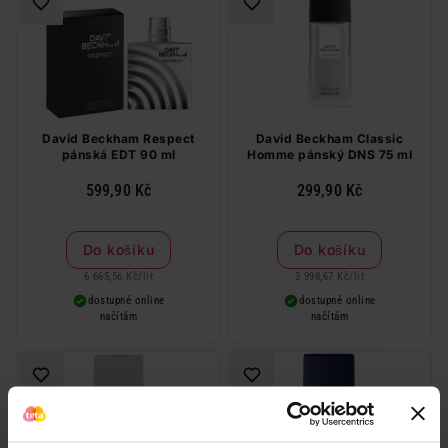
David Beckham Respect
David Beckham Classic
pánská EDT 90 ml
Homme pánský DNS 75 ml
599,90 Kč
299,90 Kč
Do košíku
Do košíku
6 665,56 Kč
/
lit
3 998,67 Kč
/
lit
dostupné online
dostupné online
načítám
načítám