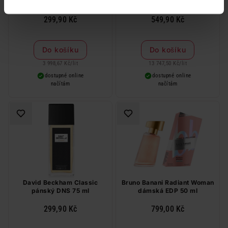
pánský DNS 75 ml
Respect pánská EDT 40 ml
299,90 Kč
549,90 Kč
Do košíku
Do košíku
3 998,67 Kč
/
lit
13 747,50 Kč
/
lit
dostupné online
dostupné online
načítám
načítám
David Beckham Classic
Bruno Banani Radiant Woman
pánský DNS 75 ml
dámská EDP 50 ml
299,90 Kč
799,00 Kč