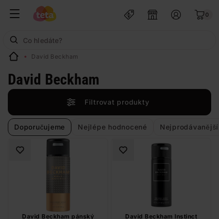
0
David Beckham
David Beckham
Filtrovat produkty
Doporučujeme
Nejlépe hodnocené
Nejprodávanější
David Beckham pánský
David Beckham Instinct