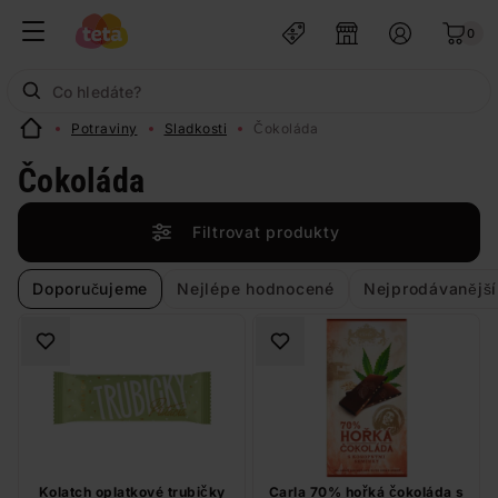
0
Potraviny
Sladkosti
Čokoláda
Čokoláda
Filtrovat produkty
Doporučujeme
Nejlépe hodnocené
Nejprodávanější
Kolatch oplatkové trubičky
Carla 70% hořká čokoláda s