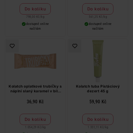
Do košíku
Do košíku
798,00 Kč
/
kg
561,25 Kč
/
kg
dostupné online
dostupné online
načítám
načítám
Kolatch oplatkové trubičky s
Kolatch tuba Pistáciový
náplní slaný karamel v bílé
dezert 45 g
čokoládě s karamelem a
lískovými ořechy 35 g
36,90 Kč
59,90 Kč
Do košíku
Do košíku
1 054,29 Kč
/
kg
1 331,11 Kč
/
kg