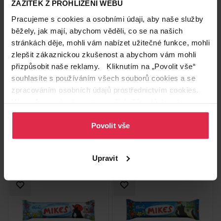
ZÁŽITEK Z PROHLÍŽENÍ WEBU
Pracujeme s cookies a osobními údaji, aby naše služby
běžely, jak mají, abychom věděli, co se na našich
stránkách děje, mohli vám nabízet užitečné funkce, mohli
zlepšit zákaznickou zkušenost a abychom vám mohli
přizpůsobit naše reklamy. Kliknutím na „Povolit vše“
Carla 70% hořká s drcenými
Miltonas hříbečky s mléčnou
oříšky 80 g
čokoládou 60 g
souhlasíte s používáním všech souborů cookies a se
zpracováním osobních údajů prostřednictvím cookies.
44,90 Kč
26,90 Kč
Více informací naleznete v našich
Zásadách ochrany
osobních údajů
.
Do košíku
Do košíku
Povolit vše
561,25 Kč
/
kg
448,33 Kč
/
kg
dostupné online
dostupné online
načítám
načítám
Upravit