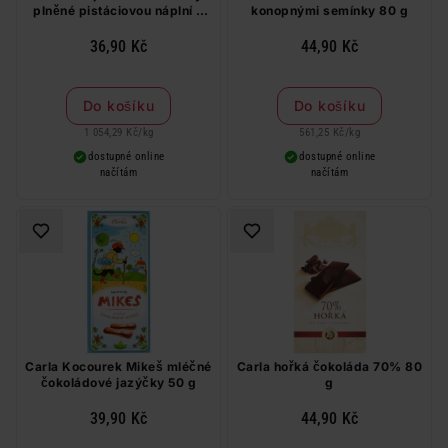
plněné pistáciovou náplní v
konopnými semínky 80 g
bílé čokoládě s pistáciemi 35
g
36,90 Kč
44,90 Kč
Do košíku
Do košíku
1 054,29 Kč
/
kg
561,25 Kč
/
kg
dostupné online
dostupné online
načítám
načítám
Carla Kocourek Mikeš mléčné
Carla hořká čokoláda 70% 80
čokoládové jazýčky 50 g
g
39,90 Kč
44,90 Kč