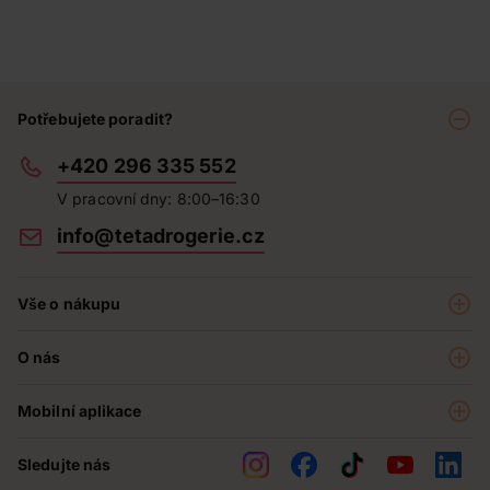
Potřebujete poradit?
+420 296 335 552
V pracovní dny: 8:00–16:30
info@tetadrogerie.cz
Vše o nákupu
Akce a výhodné nabídky
O nás
Teta klub
O nás
Prodejny
Mobilní aplikace
Kariéra - aktuální nabídka
O e-shopu
Teta pomáhá
Sledujte nás
Obchodní podmínky