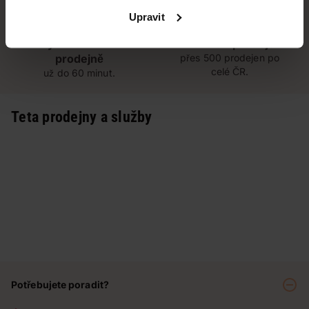
Upravit
Vyzvednutí na
Široká síť prodejen
prodejně
přes 500 prodejen po
celé ČR.
už do 60 minut.
Teta prodejny a služby
Potřebujete poradit?