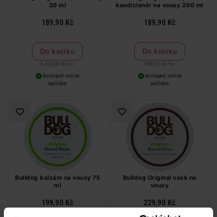
30 ml
kondicionér na vousy 200 ml
189,90 Kč
189,90 Kč
Do košíku
Do košíku
6 330,00 Kč
/
lit
949,50 Kč
/
lit
dostupné online
dostupné online
načítám
načítám
Bulldog balzám na vousy 75
Bulldog Original vosk na
ml
vousy
199,90 Kč
229,90 Kč