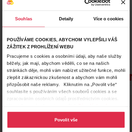
Do košíku
Do košíku
2 665,33 Kč
/
lit
4 598,00 Kč
/
lit
Souhlas
Detaily
Více o cookies
dostupné online
dostupné online
načítám
načítám
POUŽÍVÁME COOKIES, ABYCHOM VYLEPŠILI VÁŠ
Zobrazeno 1-4 z 4
ZÁŽITEK Z PROHLÍŽENÍ WEBU
Pracujeme s cookies a osobními údaji, aby naše služby
Oblíbené značky
běžely, jak mají, abychom věděli, co se na našich
stránkách děje, mohli vám nabízet užitečné funkce, mohli
zlepšit zákaznickou zkušenost a abychom vám mohli
přizpůsobit naše reklamy. Kliknutím na „Povolit vše“
Zobrazit všechny značky
souhlasíte s používáním všech souborů cookies a se
zpracováním osobních údajů prostřednictvím cookies.
Více informací naleznete v našich
Zásadách ochrany
osobních údajů
.
Doručení zdarma
Věrnostní slevy
Povolit vše
při nákupu nad 1 200 Kč
ušetřete s Teta klubem