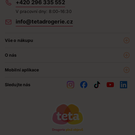
+420 296 335 552
V pracovní dny: 8:00–16:30
info@tetadrogerie.cz
Vše o nákupu
Akce a výhodné nabídky
O nás
Teta klub
O nás
Prodejny
Mobilní aplikace
Kariéra - aktuální nabídka
O e-shopu
Teta pomáhá
Sledujte nás
Obchodní podmínky
Historie
Reklamační řád
Jak chráníme osobní údaje
Nejčastější otázky
Soutěže
Kontakty