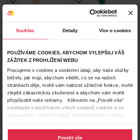
Souhlas
Detaily
Více o cookies
ALEX čistič přírodní péče na
Alex renovátor nábytku
laminát 750 ml
pomeranč sprej 375 ml
POUŽÍVÁME COOKIES, ABYCHOM VYLEPŠILI VÁŠ
109,90 Kč
109,90 Kč
ZÁŽITEK Z PROHLÍŽENÍ WEBU
Pracujeme s cookies a osobními údaji, aby naše služby
běžely, jak mají, abychom věděli, co se na našich
Do košíku
Do košíku
stránkách děje, mohli vám nabízet užitečné funkce, mohli
146,53 Kč
/
lit
293,07 Kč
/
lit
zlepšit zákaznickou zkušenost a abychom vám mohli
dostupné online
dostupné online
načítám
načítám
přizpůsobit naše reklamy. Kliknutím na „Povolit vše“
souhlasíte s používáním všech souborů cookies a se
zpracováním osobních údajů prostřednictvím cookies.
Více informací naleznete v našich
Zásadách ochrany
osobních údajů
.
Povolit vše