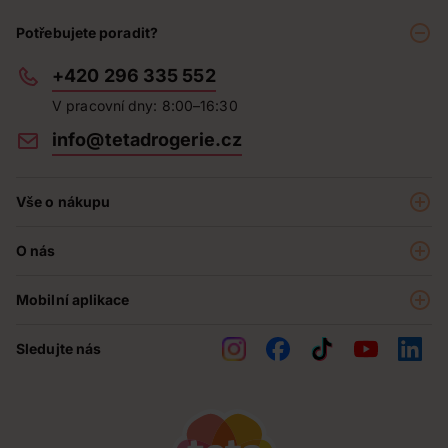
Potřebujete poradit?
+420 296 335 552
V pracovní dny: 8:00–16:30
info@tetadrogerie.cz
Vše o nákupu
Akce a výhodné nabídky
O nás
Teta klub
O nás
Prodejny
Mobilní aplikace
Kariéra - aktuální nabídka
O e-shopu
Teta pomáhá
Sledujte nás
Obchodní podmínky
Historie
Reklamační řád
Jak chráníme osobní údaje
Nejčastější otázky