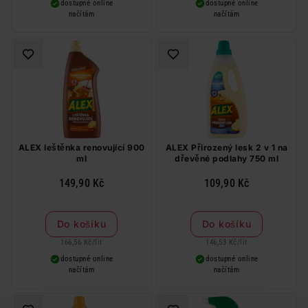
dostupné online
dostupné online
načítám
načítám
ALEX leštěnka renovující 900
ALEX Přirozený lesk 2 v 1 na
ml
dřevěné podlahy 750 ml
149,90 Kč
109,90 Kč
Do košíku
Do košíku
166,56 Kč
/
lit
146,53 Kč
/
lit
dostupné online
dostupné online
načítám
načítám