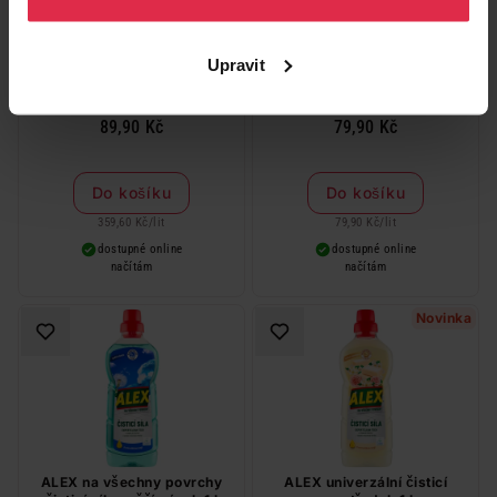
Upravit
Alex Renovátor nábytku extra
ALEX Na všechny povrchy s
péče s aroma citrusových
vůní zahradních květů 1 l
plodů 250 ml
89,90 Kč
79,90 Kč
Do košíku
Do košíku
359,60 Kč
/
lit
79,90 Kč
/
lit
dostupné online
dostupné online
načítám
načítám
Novinka
ALEX na všechny povrchy
ALEX univerzální čisticí