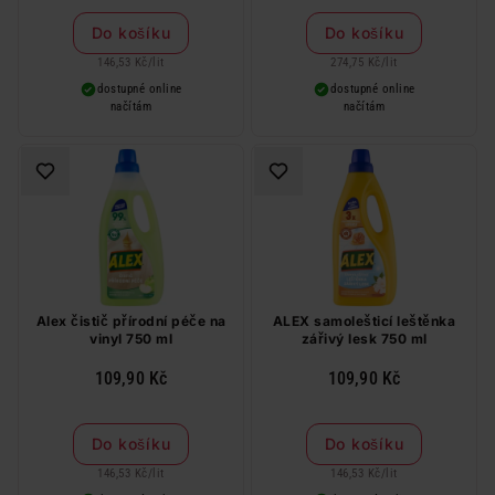
Do košíku
Do košíku
146,53 Kč
/
lit
274,75 Kč
/
lit
dostupné online
dostupné online
načítám
načítám
Alex čistič přírodní péče na
ALEX samolešticí leštěnka
vinyl 750 ml
zářivý lesk 750 ml
109,90 Kč
109,90 Kč
Do košíku
Do košíku
146,53 Kč
/
lit
146,53 Kč
/
lit