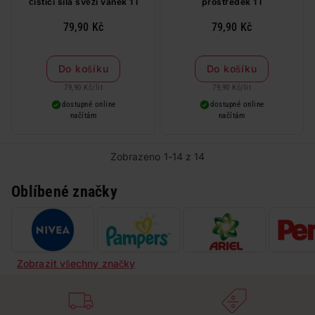
čisticí síla svěží vánek 1 l
prostředek 1 l
79,90 Kč
79,90 Kč
Do košíku
Do košíku
79,90 Kč
/
lit
79,90 Kč
/
lit
dostupné online
dostupné online
načítám
načítám
Zobrazeno 1-14 z 14
Oblíbené značky
Zobrazit všechny značky