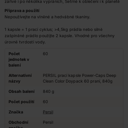
zářivé i po několika vypráních, Šetrné k oblečení i k planetě
Příprava a použití
Nepoužívejte na vlněné a hedvábné tkaniny.
1 kapsle = 1 prací cyklus; >4,5kg prádla nebo silně
zašpiněné prádlo použijte 2 kapsle. Vhodné pro všechny
úrovně tvrdosti vody.
Počet
60
jednotek v
balení
Alternativní
PERSIL prací kapsle Power-Caps Deep
názvy
Clean Color Doypack 60 praní, 840g
Obsah balení
840 g
Počet použití
60
Značka
Persil
Obchodní
Persil
značka