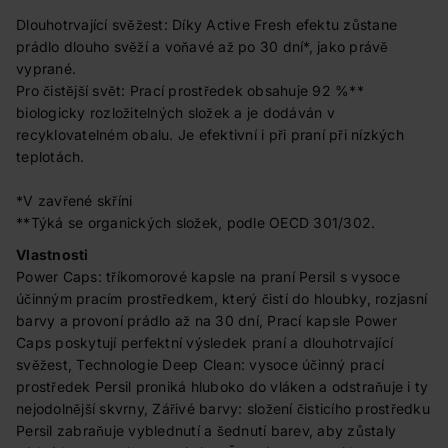
Dlouhotrvající svěžest: Díky Active Fresh efektu zůstane
prádlo dlouho svěží a voňavé až po 30 dní*, jako právě
vyprané.
Pro čistější svět: Prací prostředek obsahuje 92 %**
biologicky rozložitelných složek a je dodáván v
recyklovatelném obalu. Je efektivní i při praní při nízkých
teplotách.
*V zavřené skříni
**Týká se organických složek, podle OECD 301/302.
Vlastnosti
Power Caps: tříkomorové kapsle na praní Persil s vysoce
účinným pracím prostředkem, který čistí do hloubky, rozjasní
barvy a provoní prádlo až na 30 dní, Prací kapsle Power
Caps poskytují perfektní výsledek praní a dlouhotrvající
svěžest, Technologie Deep Clean: vysoce účinný prací
prostředek Persil proniká hluboko do vláken a odstraňuje i ty
nejodolnější skvrny, Zářivé barvy: složení čisticího prostředku
Persil zabraňuje vyblednutí a šednutí barev, aby zůstaly