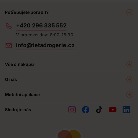
Potřebujete poradit?
+420 296 335 552
V pracovní dny: 8:00–16:30
info@tetadrogerie.cz
Vše o nákupu
Akce a výhodné nabídky
O nás
Teta klub
O nás
Prodejny
Mobilní aplikace
Kariéra - aktuální nabídka
O e-shopu
Teta pomáhá
Sledujte nás
Obchodní podmínky
Historie
Reklamační řád
Jak chráníme osobní údaje
Nejčastější otázky