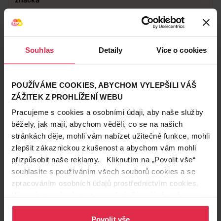
Typ prádla
Na barevné prádlo
Doplňkové
Recyklovatelný obal
informace
Souhlas
Detaily
Více o cookies
Vůně
Svěží
Výdrž
Dlouhotrvající
POUŽÍVÁME COOKIES, ABYCHOM VYLEPŠILI VÁŠ
ZÁŽITEK Z PROHLÍŽENÍ WEBU
Zákazníci také často nakupují
Pracujeme s cookies a osobními údaji, aby naše služby
běžely, jak mají, abychom věděli, co se na našich
stránkách děje, mohli vám nabízet užitečné funkce, mohli
zlepšit zákaznickou zkušenost a abychom vám mohli
přizpůsobit naše reklamy. Kliknutím na „Povolit vše“
souhlasíte s používáním všech souborů cookies a se
zpracováním osobních údajů prostřednictvím cookies.
Více informací naleznete v našich
Zásadách ochrany
osobních údajů
.
Povolit vše