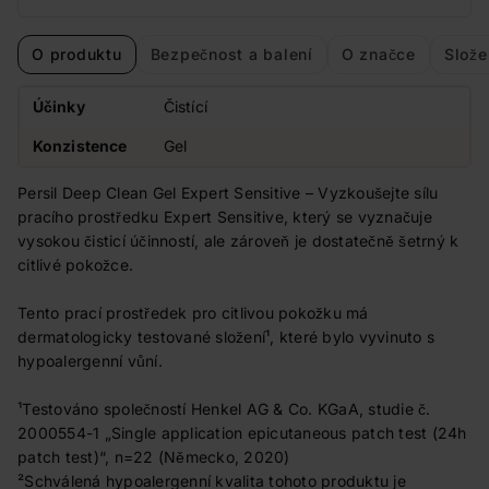
O produktu
Bezpečnost a balení
O značce
Slože
Účinky
Čistící
Konzistence
Gel
Persil Deep Clean Gel Expert Sensitive – Vyzkoušejte sílu
pracího prostředku Expert Sensitive, který se vyznačuje
vysokou čisticí účinností, ale zároveň je dostatečně šetrný k
citlivé pokožce.
Tento prací prostředek pro citlivou pokožku má
dermatologicky testované složení¹, které bylo vyvinuto s
hypoalergenní vůní.
¹Testováno společností Henkel AG & Co. KGaA, studie č.
2000554-1 „Single application epicutaneous patch test (24h
patch test)“, n=22 (Německo, 2020)
²Schválená hypoalergenní kvalita tohoto produktu je