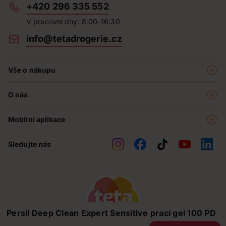
+420 296 335 552
V pracovní dny: 8:00–16:30
info@tetadrogerie.cz
Vše o nákupu
Akce a výhodné nabídky
O nás
Teta klub
O nás
Prodejny
Mobilní aplikace
Kariéra - aktuální nabídka
O e-shopu
Teta pomáhá
Sledujte nás
Obchodní podmínky
Historie
Reklamační řád
Jak chráníme osobní údaje
Nejčastější otázky
Soutěže
Persil Deep Clean Expert Sensitive prací gel 100 PD
Kontakty