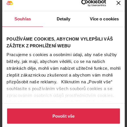
Doplňkové
Vhodné pro citlivou pokožku
informace
Souhlas
Detaily
Více o cookies
Zákazníci také často nakupují
POUŽÍVÁME COOKIES, ABYCHOM VYLEPŠILI VÁŠ
ZÁŽITEK Z PROHLÍŽENÍ WEBU
Pracujeme s cookies a osobními údaji, aby naše služby
běžely, jak mají, abychom věděli, co se na našich
stránkách děje, mohli vám nabízet užitečné funkce, mohli
zlepšit zákaznickou zkušenost a abychom vám mohli
přizpůsobit naše reklamy. Kliknutím na „Povolit vše“
souhlasíte s používáním všech souborů cookies a se
zpracováním osobních údajů prostřednictvím cookies.
Více informací naleznete v našich
Zásadách ochrany
osobních údajů
.
Povolit vše