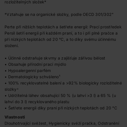
rozložitelných složek*
*Vztahuje se na organické složky, podle OECD 301/302"
Perte při nižších teplotách a šetřete energii: Prací prostředek
Persil šetří energii při každém praní, a to i při plné pračce a
při nízkých teplotách od 20 °C, a to díky svému účinnému
složení.
• Účinně odstraňuje skvrny a zajišťuje zářivou bělost
• Obsahuje přírodní prací mýdlo
• Hypoalergenní parfém
• Dermatologicky schváleno¹
• 100% recyklovatelné balení a >92% biologicky rozložitelné
složky⁴
• Udržitelná láhev obsahující 50 % (u lahví >3 l) a 65 % (u
lahví do 3 l) recyklovaného plastu
• Šetřete energii díky praní při nízkých teplotách od 20 °C
Vlastnosti
Dlouhotrvající svěžest, Hygienicky svěží pračka, Odstranění