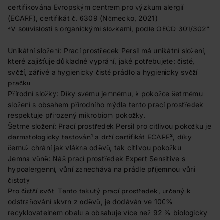
certifikována Evropským centrem pro výzkum alergií
(ECARF), certifikát č. 6309 (Německo, 2021)
⁴V souvislosti s organickými složkami, podle OECD 301/302"
Unikátní složení: Prací prostředek Persil má unikátní složení,
které zajišťuje důkladné vyprání, jaké potřebujete: čisté,
svěží, zářivé a hygienicky čisté prádlo a hygienicky svěží
pračku
Přírodní složky: Díky svému jemnému, k pokožce šetrnému
složení s obsahem přírodního mýdla tento prací prostředek
respektuje přirozený mikrobiom pokožky.
Šetrné složení: Prací prostředek Persil pro citlivou pokožku je
dermatologicky testován¹ a drží certifikát ECARF², díky
čemuž chrání jak vlákna oděvů, tak citlivou pokožku
Jemná vůně: Náš prací prostředek Expert Sensitive s
hypoalergenní, vůní zanechává na prádle příjemnou vůni
čistoty
Pro čistší svět: Tento tekutý prací prostředek, určený k
odstraňování skvrn z oděvů, je dodáván ve 100%
recyklovatelném obalu a obsahuje více než 92 % biologicky