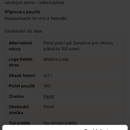
odolných skvrn – zářivá bělost
Příprava a použití
Nepoužívejte na vlnu a hedvábí.
Dávkování viz obal.
Alternativní
Persil prací gel Sensitive pro citlivou
názvy
pokožku 100 praní
Loga třetích
Mobius Loop
stran
Obsah balení
4,5 l
Počet použití
100
Značka
Persil
Obchodní
Persil
značka
Typ prádla
Na dětské prádlo