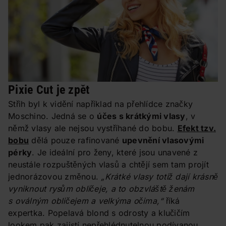
Pixie Cut je zpět
Střih byl k vidění například na přehlídce značky
Moschino. Jedná se o
účes s krátkými vlasy
, v
němž vlasy ale nejsou vystříhané do bobu.
Efekt tzv.
bobu
dělá pouze rafinované
upevnění vlasovými
pérky
. Je ideální pro ženy, které jsou unavené z
neustále rozpuštěných vlasů a chtějí sem tam projít
jednorázovou změnou.
„Krátké vlasy totiž dají krásně
vyniknout rysům obličeje, a to obzvláště ženám
s oválným obličejem a velkýma očima,“
říká
expertka. Popelavá blond s odrosty a klučičím
lookem pak zajistí nepřehlédnutelnou podívanou.