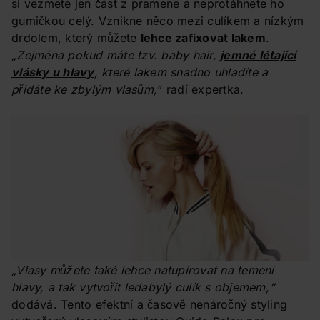
si vezmete jen část z pramene a neprotáhnete ho
gumičkou celý. Vznikne něco mezi culíkem a nízkým
drdolem, který můžete
lehce zafixovat lakem
.
„Zejména pokud máte tzv. baby hair,
jemné létající
vlásky u hlavy
,
které lakem snadno uhladíte a
přidáte ke zbylým vlasům,
“ radí expertka.
„Vlasy můžete také lehce natupírovat na temeni
hlavy, a tak vytvořit ledabylý culík s objemem,“
dodává. Tento efektní a časově nenáročný styling