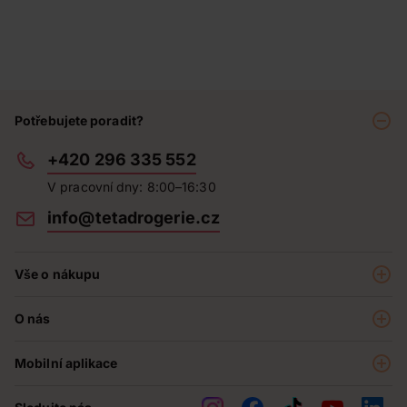
Potřebujete poradit?
+420 296 335 552
V pracovní dny: 8:00–16:30
info@tetadrogerie.cz
Vše o nákupu
Akce a výhodné nabídky
O nás
Teta klub
O nás
Prodejny
Mobilní aplikace
Kariéra - aktuální nabídka
O e-shopu
Teta pomáhá