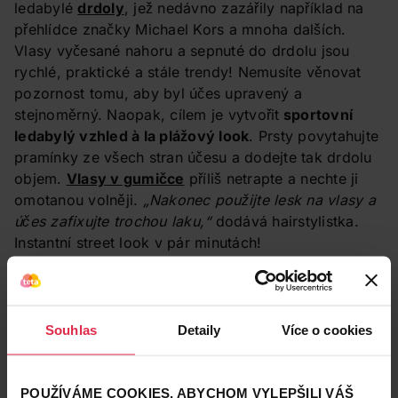
ledabylé
drdoly
, jež nedávno zazářily například na
přehlídce značky Michael Kors a mnoha dalších.
Vlasy vyčesané nahoru a sepnuté do drdolu jsou
rychlé, praktické a stále trendy! Nemusíte věnovat
pozornost tomu, aby byl účes upravený a
stejnoměrný. Naopak, cílem je vytvořit
sportovní
ledabylý vzhled à
la plážový look
. Prsty povytahujte
pramínky ze všech stran účesu a dodejte tak drdolu
objem.
Vlasy v gumičce
příliš netrapte a nechte ji
omotanou volněji.
„Nakonec použijte lesk na vlasy a
účes zafixujte trochou laku,“
dodává hairstylistka.
Instantní street look v pár minutách!
Souhlas
Detaily
Více o cookies
POUŽÍVÁME COOKIES, ABYCHOM VYLEPŠILI VÁŠ