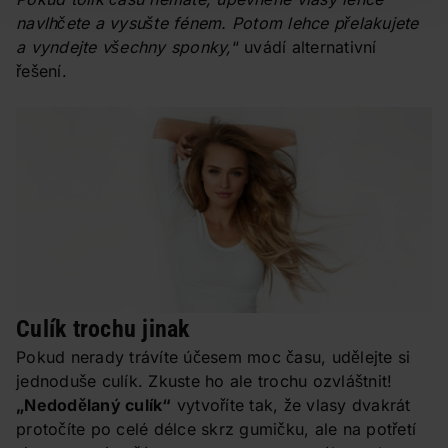
navlhčete a vysušte fénem. Potom lehce přelakujete
a vyndejte všechny sponky,
“ uvádí alternativní
řešení.
Culík trochu jinak
Pokud nerady trávíte účesem moc času, udělejte si
jednoduše culík. Zkuste ho ale trochu ozvláštnit!
„Nedodělaný culík“
vytvoříte tak, že vlasy dvakrát
protočíte po celé délce skrz gumičku, ale na potřetí