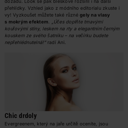
dozadu. Look se pak bleskově rozšířil i na další
přehlídky. Vzhled jako z módního editorialu zkuste i
vy! Vyzkoušet můžete také různé
gely na vlasy
s mokrým efektem
.
„Účes doplňte tmavými
kouřovými stíny, leskem na rty a elegantním černým
kouskem ze svého šatníku – na večírku budete
nepřehlédnutelná!“
radí Ani.
Chic drdoly
Evergreenem, který na jaře určitě oceníte, jsou