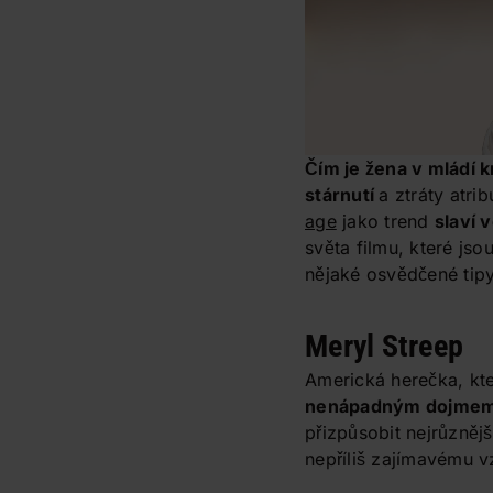
Čím je žena v mládí k
stárnutí
a ztráty atri
age
jako trend
slaví 
světa filmu, které jso
nějaké osvědčené tipy
Meryl Streep
Americká herečka, kte
nenápadným dojme
přizpůsobit nejrůzněj
nepříliš zajímavému v