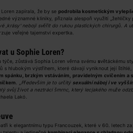
 Loren zapírala, že by se
podrobila kosmetickým vylepš
jedné významné kliniky, přiznala alespoň využití „žehličky 
é ‚krásy‘ nebojí svěřit do rukou plastických chirurgů. A 
zuje veřejné tajemství expertka.
vat u Sophie Loren?
gu týče, zůstává Sophia Loren věrna svému
s
větáckému st
 s hlubokým výstřihem, které dávají vyniknout její štíhlé,
m spánku, brzkým vstáváním, pravidelným cvičením a 
níčkem
.
„Především je to určitý
sexuální náboj i ve vyšš
lý svůj život a neztrácí šmrnc, který lecjakého muže odzb
haela Lakó.
euve
atří k elegantnímu typu Francouzek, které v 60. letech za
u talentu a jedinečné
kombinaci elegance s chladnou od