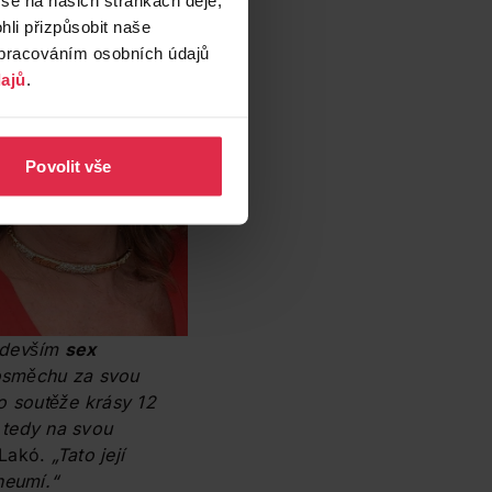
li přizpůsobit naše
zpracováním osobních údajů
ajů
.
Povolit vše
ředevším
sex
osměchu za svou
do soutěže krásy 12
a tedy na svou
 Lakó.
„Tato její
neumí.“