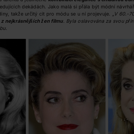
sledujících dekádách. Jako malá si přála být módní návrhá
ny, takže určitý cit pro módu se u ní projevuje.
„V 60.-70
z nejkrásnějších žen filmu
. Byla oslavována za svou přir
bu.