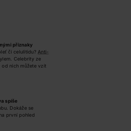
rdnými příznaky
leť či celulitidu?
Anti-
tylem. Celebrity ze
si od nich můžete vzít
va spíše
mbu. Dokáže se
na první pohled