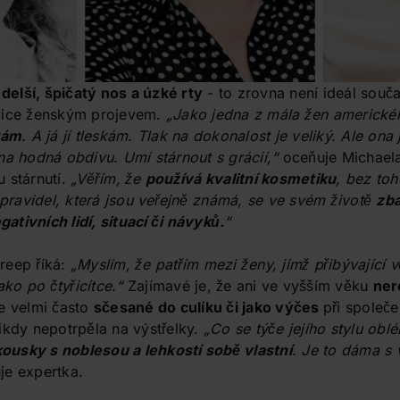
 delší, špičatý nos a úzké rty
- to zrovna není ideál souč
lice ženským projevem.
„Jako jedna z mála žen americ
kám
. A já jí tleskám. Tlak na dokonalost je veliký. Ale ona
na hodná obdivu. Umí stárnout s grácií,“
oceňuje Michaela
 stárnutí.
„Věřím, že
používá kvalitní kosmetiku
, bez toh
h pravidel, která jsou veřejně známá, se ve svém životě
zba
tivních lidí, situací či návyků.
“
reep říká:
„Myslím, že patřím mezi ženy, jimž přibývající 
ako po čtyřicítce.“
Zajímavé je, že ani ve vyšším věku
ner
je velmi často
sčesané do culíku či jako výčes
při společe
ikdy nepotrpěla na výstřelky.
„Co se týče jejího stylu obl
usky s noblesou a lehkostí sobě vlastní
. Je to dáma s 
je expertka.