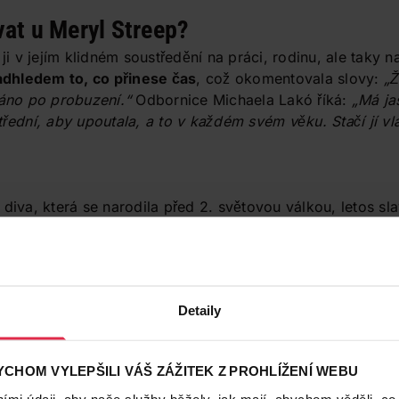
vat u Meryl Streep?
ji v jejím klidném soustředění na práci, rodinu, ale taky na 
nadhledem to, co přinese čas
, což okomentovala slovy:
„Ž
ráno po probuzení.“
Odbornice Michaela Lakó říká:
„Má ja
řední, aby upoutala, a to v každém svém věku. Stačí jí vl
diva, která se narodila před 2. světovou válkou, letos sla
e občas se objeví na nějaké společenské události. Je třeba
Její
přirozený šarm, velké nároky na sebe sama
a z toh
stát se v 73 letech titulní tváří kalendáře Pirelli, kde se 
ší dívky světa.
Detaily
CHOM VYLEPŠILI VÁŠ ZÁŽITEK Z PROHLÍŽENÍ WEBU
mi údaji, aby naše služby běžely, jak mají, abychom věděli, co