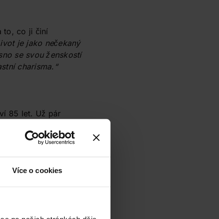
to, co ji činí
ivot je jako nečekaný
sno se svou ženskostí
astní charisma.“
ví 85 let. Už pár
 dodat, že vždy
o plynoucí
představují
Více o cookies
 se na našich stránkách děje,