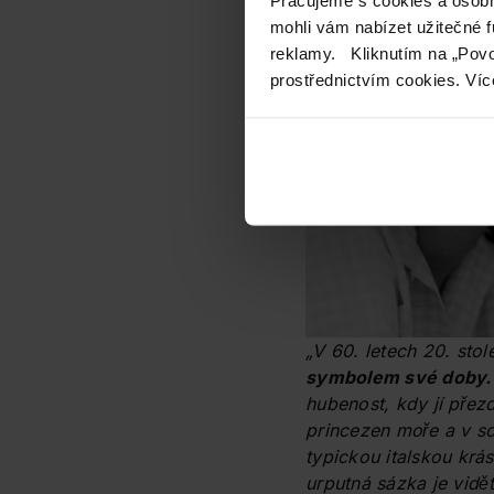
mohli vám nabízet užitečné 
reklamy. Kliknutím na „Povo
prostřednictvím cookies. Víc
„V 60. letech 20. sto
symbolem své doby.
hubenost, kdy jí přezd
princezen moře a v so
typickou italskou krás
urputná sázka je vidě