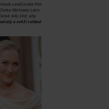
mladá osvěžovala film
ážistka Michaela Lakó.
erpá svůj klid, aby
očatý a svěží vzhled