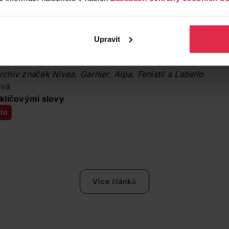
ejrůzněji tvarovanými náplastmi, aby se daly použít nejen 
ty.
Upravit
le pro první dezinfekci nahradí při drobných zraněních cel
hnutí úst nahradí ústní vodu a zažehnáte s ním i neočekáv
archiv značek Nivea, Garnier, Alpa, Fenistil a Labello
ová
klíčovými slovy
lo
Více článků