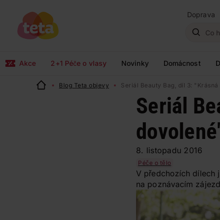
Doprava
Akce
2+1 Péče o vlasy
Novinky
Domácnost
D
Blog Teta objevy
Seriál Beauty Bag, díl 3: "Krásná
Seriál Be
dovolené
8. listopadu 2016
Péče o tělo
V předchozích dílech j
na poznávacím zájezdu