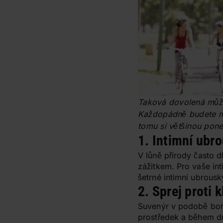
Taková dovolená může 
Každopádně budete mus
tomu si většinou pone
1. Intimní ubro
V lůně přírody často 
zážitkem. Pro vaše int
šetrné intimní ubrousky
2. Sprej proti 
Suvenýr v podobě borel
prostředek a během dn