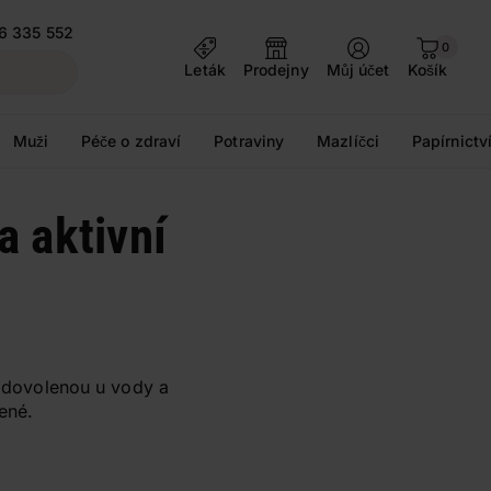
6 335 552
0
Leták
Prodejny
Můj účet
Košík
Muži
Péče o zdraví
Potraviny
Mazlíčci
Papírnictv
a aktivní
a dovolenou u vody a
ené.