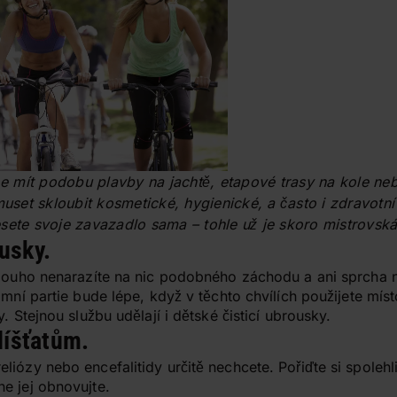
mít podobu plavby na jachtě, etapové trasy na kole nebo
et skloubit kosmetické, hygienické, a často i zdravotní
sete svoje zavazadlo sama – tohle už je skoro mistrovsk
usky.
dlouho nenarazíte na nic podobného záchodu a ani sprcha n
imní partie bude lépe, když v těchto chvílích použijete míst
. Stejnou službu udělají i dětské čisticí ubrousky.
klíšťatům.
iózy nebo encefalitidy určitě nechcete. Pořiďte si spolehl
e jej obnovujte.