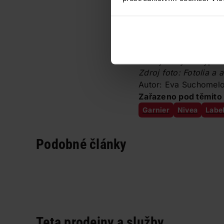
Tentokrát se vybavte n
dlaně, na kolena či lok
9. Tea Tree Oil.
Stačí malá lahvička, a
trochy vody na vyplác
Zdroj foto: Fotolia a 
Autor: Eva Suchomel
Zařazeno pod těmito 
Garnier
Nivea
Label
Podobné články
Teta prodejny a služby