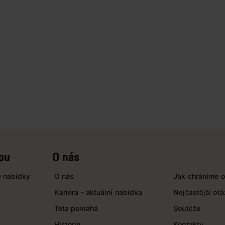
pu
O nás
 nabídky
O nás
Jak chráníme o
Kariéra - aktuální nabídka
Nejčastější ot
Teta pomáhá
Soutěže
Historie
Kontakty