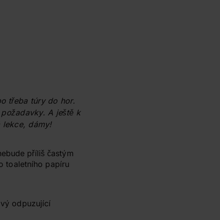
 třeba túry do hor.
 požadavky. A ještě k
á lekce, dámy!
ebude příliš častým
o toaletního papíru
ivý odpuzující