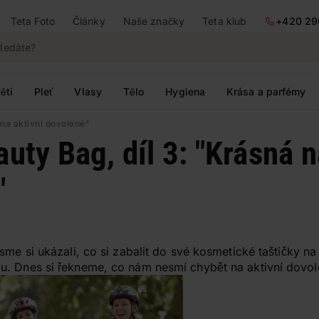
Teta Foto
Články
Naše značky
Teta klub
+420 29
ěti
Pleť
Vlasy
Tělo
Hygiena
Krása a parfémy
 na aktivní dovolené"
auty Bag, díl 3: "Krásná n
"
sme si ukázali, co si zabalit do své kosmetické taštičky n
. Dnes si řekneme, co nám nesmí chybět na aktivní dovol