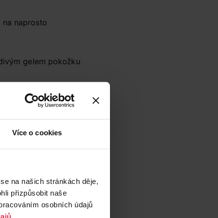
il na naprosto
ladivým gelem pokožku
entivně použijte
 namočíte.
Více o cookies
m a vedle toho si často
výkonu. Bolavé svaly
 se na našich stránkách děje,
ujte jej přípravkem s
li přizpůsobit naše
í emulzi.
zpracováním osobních údajů
ajů
.