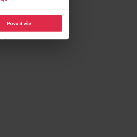
na paty, ale také na
Povolit vše
ou lékárnu. Kápnutá do
aný pupínek.