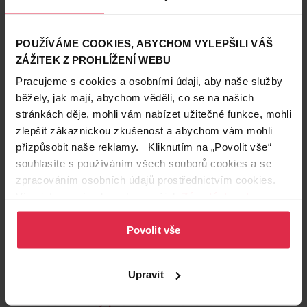
ne tak dlouhodobé.
POUŽÍVÁME COOKIES, ABYCHOM VYLEPŠILI VÁŠ
ZÁŽITEK Z PROHLÍŽENÍ WEBU
Pracujeme s cookies a osobními údaji, aby naše služby
běžely, jak mají, abychom věděli, co se na našich
stránkách děje, mohli vám nabízet užitečné funkce, mohli
zlepšit zákaznickou zkušenost a abychom vám mohli
přizpůsobit naše reklamy. Kliknutím na „Povolit vše“
souhlasíte s používáním všech souborů cookies a se
Tip redakce:
zpracováním osobních údajů prostřednictvím cookies.
K vytvoření
duhového efektu potřebujete alespoň
Více informací naleznete v našich
Zásadách ochrany
dva pudry:
osobních údajů
.
Vybraný pramen sevřete do
speciálních kleští s
Povolit vše
pudrem
, které bývají součástí balení, a těmi sjedete
až ke konečkům pramene.
Postupně pudry aplikujete na všechny prameny
,
Upravit
které chcete mít barevné.
Nakonec se vlasy
pročešete hřebenem.
Tím se