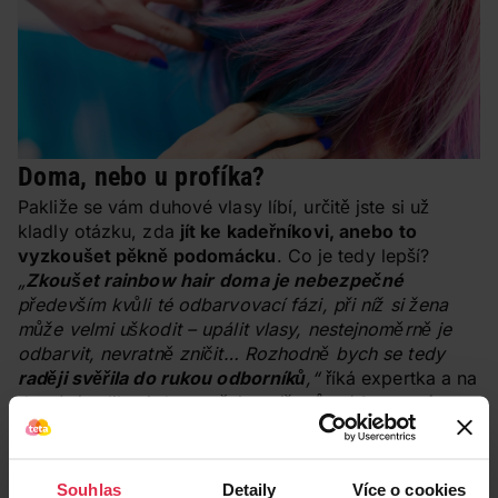
Doma, nebo u profíka?
Pakliže se vám duhové vlasy líbí, určitě jste si už
kladly otázku, zda
jít ke kadeřníkovi, anebo to
vyzkoušet pěkně podomácku
. Co je tedy lepší?
„
Zkoušet rainbow hair
doma je nebezpečné
především kvůli té odbarvovací fázi, při níž si žena
může velmi uškodit – upálit vlasy, nestejnoměrně je
odbarvit, nevratně zničit… Rozhodně bych se tedy
raději svěřila do rukou odborníků
,“
říká expertka a na
domácí aplikaci doporučuje spíše různé
barevné
šampony
,
masky
,
pěnové barv
y nebo například
barevné pudry
. Jejich aplikaci doma hravě zvládnete
a výsledky bývají velmi povedené, i když samozřejmě
Souhlas
Detaily
Více o cookies