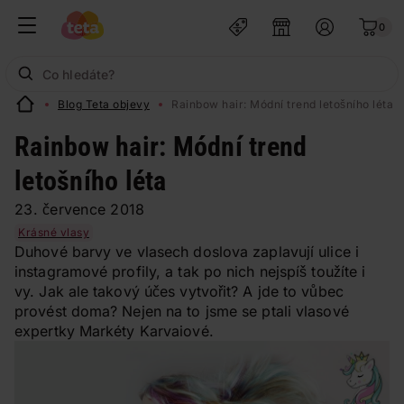
0
Blog Teta objevy
Rainbow hair: Módní trend letošního léta
Rainbow hair: Módní trend
letošního léta
23. července 2018
Krásné vlasy
Duhové barvy ve vlasech doslova zaplavují ulice i
instagramové profily, a tak po nich nejspíš toužíte i
vy. Jak ale takový účes vytvořit? A jde to vůbec
provést doma? Nejen na to jsme se ptali vlasové
expertky Markéty Karvaiové.