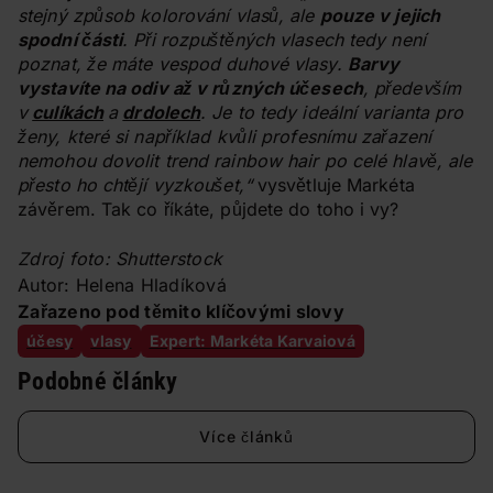
stejný způsob kolorování vlasů, ale
pouze v jejich
spodní části
. Při rozpuštěných vlasech tedy není
poznat, že máte vespod duhové vlasy.
Barvy
vystavíte na odiv až v různých účesech
, především
v
culíkách
a
drdolech
. Je to tedy ideální varianta pro
ženy, které si například kvůli profesnímu zařazení
nemohou dovolit trend rainbow hair po celé hlavě, ale
přesto ho chtějí vyzkoušet,“
vysvětluje Markéta
závěrem. Tak co říkáte, půjdete do toho i vy?
Zdroj foto: Shutterstock
Autor: Helena Hladíková
Zařazeno pod těmito klíčovými slovy
účesy
vlasy
Expert: Markéta Karvaiová
Podobné články
Více článků