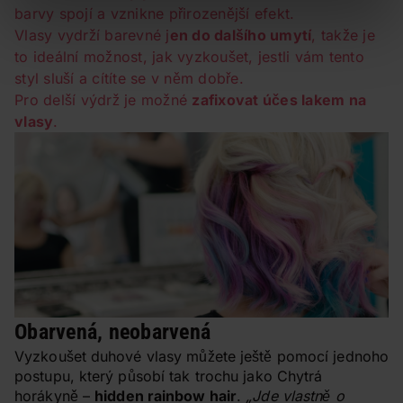
barvy spojí a vznikne přirozenější efekt.
Vlasy vydrží barevné j
en do dalšího umytí
, takže je
to ideální možnost, jak vyzkoušet, jestli vám tento
styl sluší a cítíte se v něm dobře.
Pro delší výdrž je možné
zafixovat účes lakem na
vlasy
.
Obarvená, neobarvená
Vyzkoušet duhové vlasy můžete ještě pomocí jednoho
postupu, který působí tak trochu jako Chytrá
horákyně –
hidden rainbow hair
.
„Jde vlastně o