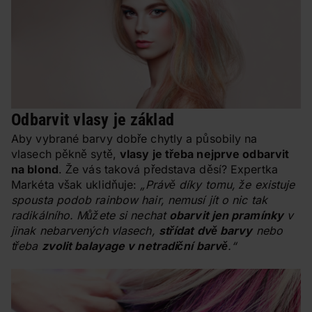
Odbarvit vlasy je základ
Aby vybrané barvy dobře chytly a působily na
vlasech pěkně sytě,
vlasy je třeba nejprve odbarvit
na blond
. Že vás taková představa děsí? Expertka
Markéta však uklidňuje:
„Právě díky tomu, že existuje
spousta podob rainbow hair, nemusí jít o nic tak
radikálního. Můžete si nechat
obarvit jen pramínky
v
jinak nebarvených vlasech,
střídat dvě barvy
nebo
třeba
zvolit balayage v netradiční barvě
.“