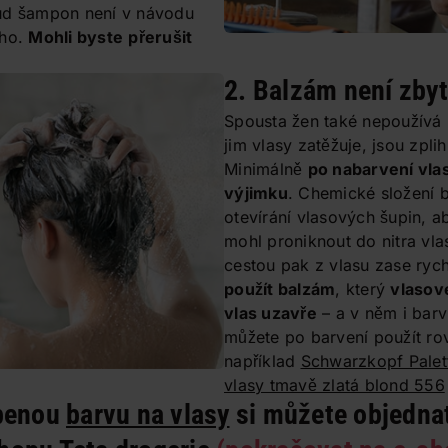
ud šampon není v návodu
 ho.
Mohli byste
přerušit
2. Balzám není zby
Spousta žen také nepoužívá 
jim vlasy zatěžuje, jsou zplih
Minimálně
po nabarvení vlas
výjimku
. Chemické složení 
otevírání vlasových šupin, 
mohl proniknout do nitra vla
cestou pak z vlasu zase rych
použít balzám
, který
vlasové
vlas uzavře
– a v něm i barv
můžete po barvení použít ro
například
Schwarzkopf Palet
vlasy tmavě zlatá blond 556
íbenou
barvu na vlasy
si můžete objednat