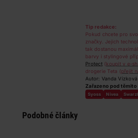
Tip redakce:
Pokud chcete pro svo
značky. Jejich techno
tak dostanou maximál
barvy i stylingové př
Protect
(
koupit v e-s
drogerie Teta (
přejít 
Autor: Vanda Vízková
Zařazeno pod těmito 
Syoss
Nivea
Swarz
Podobné články