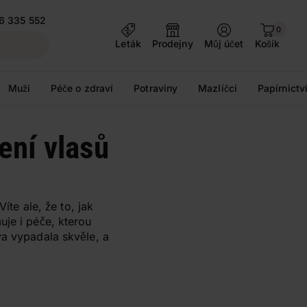
6 335 552
0
Leták
Prodejny
Můj účet
Košík
Muži
Péče o zdraví
Potraviny
Mazlíčci
Papírnictv
ení vlasů
íte ale, že to, jak
uje i péče, kterou
va vypadala skvěle, a