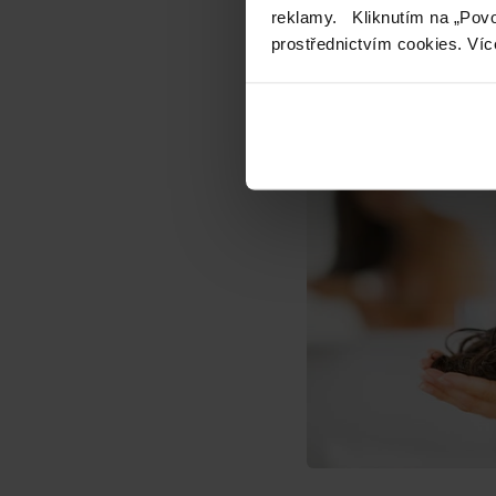
reklamy. Kliknutím na „Povo
šampon vlasy nejen h
prostřednictvím cookies. Víc
nejdelší výdrži barvy
uzavírá vlasové vlák
vymývání barevných
způsobené slunečním 