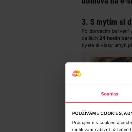
domova na e-s
3. S mytím si 
Po domácím
barvení 
dalších
24 hodin barv
byste si vlasy umyli p
Souhlas
POUŽÍVÁME COOKIES, ABY
4. Správná kos
Pracujeme s cookies a osobní
mohli vám nabízet užitečné 
K dalšímu mytí vlasů 