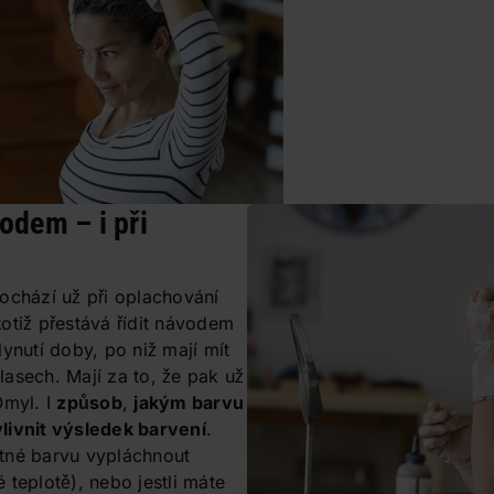
odem – i při
ochází už při oplachování
otiž přestává řídit návodem
ynutí doby, po niž mají mít
asech. Mají za to, že pak už
Omyl. I
způsob
,
jakým barvu
livnit výsledek barvení
.
nutné barvu vypláchnout
 teplotě), nebo jestli máte