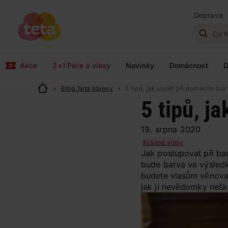
Doprava
Akce
2+1 Péče o vlasy
Novinky
Domácnost
D
Blog Teta objevy
5 tipů, jak uspět při domácím bar
5 tipů, j
19. srpna 2020
Krásné vlasy
Jak postupovat při barv
bude barva ve výsledk
budete vlasům věnovat
jak jí nevědomky nešk