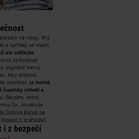
tečnost
balzám na vlasy. Prý
lé a rychleji se mastí.
ů ale udělejte
barvy způsobuje
aby pigment barvy
su. Aby stejnou
le neunikal,
je nutné
 šupinky uhladí a
u. Balzám, který
vnou 2x, obsahuje
te Deluxe Barva na
(
koupit v e-shopu
).
 i z bezpečí