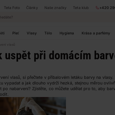
Teta Foto
Články
Naše značky
Teta klub
+420 29
ěti
Pleť
Vlasy
Tělo
Hygiena
Krása a parfémy
vení vlasů
ak uspět při domácím barv
ení vlasů, si přečtete v příbalovém letáku barvy na vlasy. V
u vypadat a jak dlouho vydrží hezká, stejnou měrou ovlivň
 po nabarvení? Zjistěte, co můžete udělat pro to, aby bar
odit.