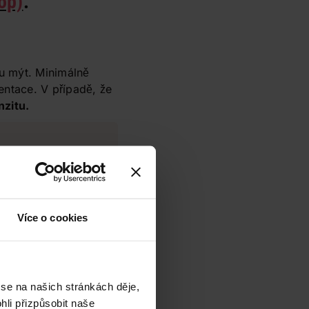
op)
.
vu mýt. Minimálně
ntace. V případě, že
nzitu.
výběru barvy,
u péči, aby váš
e dlouho vydržel.
Více o cookies
 se na našich stránkách děje,
li přizpůsobit naše
zbytečnost. Takový