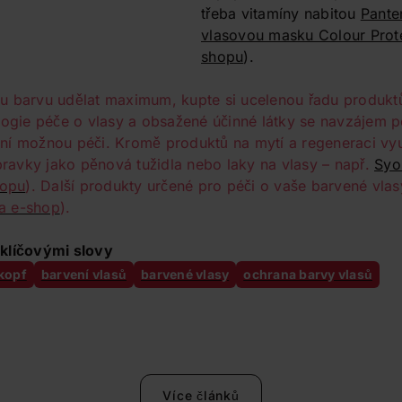
třeba vitamíny nabitou
Pante
vlasovou masku Colour Prot
shopu
).
u barvu udělat maximum, kupte si ucelenou řadu produktů
logie péče o vlasy a obsažené účinné látky se navzájem po
ní možnou péči. Kromě produktů na mytí a regeneraci vyu
ípravky jako pěnová tužidla nebo laky na vlasy – např.
Syo
hopu
). Další produkty určené pro péči o vaše barvené vla
na e-shop
).
klíčovými slovy
kopf
barvení vlasů
barvené vlasy
ochrana barvy vlasů
Více článků