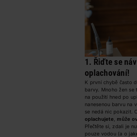
1. Řiďte se náv
oplachování!
K první chybě často d
barvy. Mnoho žen se t
na použití hned po upl
nanesenou barvu na vl
se nedá nic pokazit. 
oplachujete
,
může ov
Přečtěte si, zdali je 
pouze vodou (a o jaké