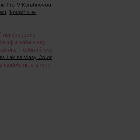
ne Pro-V Keratinovou
ect
(
koupit v e-
 nejlépe jedné
silují a vaše vlasy
žívejte k ochraně své
ss Lak na vlasy Color
sy najdete na e-shopu