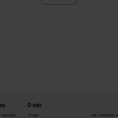
pu
O nás
 nabídky
O nás
Jak chráníme o