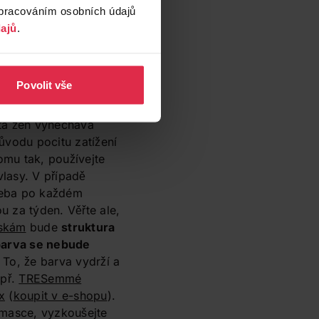
zpracováním osobních údajů
ií, která napomáhá co
ajů
.
upit v e-shopu
)
ání a zabraňuje
ednutí barvy
Povolit vše
ačí
ta žen vynechává
ůvodu pocitu zatížení
tomu tak, používejte
lasy. V případě
třeba po každém
u za týden. Věřte ale,
askám
bude
struktura
arva se nebude
. To, že barva vydrží a
apř.
TRESemmé
x
(
koupit v e-shopu
).
 masce, vyzkoušejte