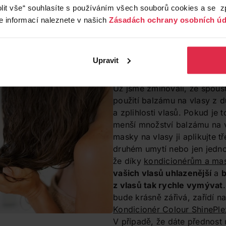
lit vše“ souhlasíte s používáním všech souborů cookies a se 
loubkově vyživuje, ale
disponuje
také
chytrou technolog
e informací naleznete v našich
Zásadách ochrany osobních úd
 ve vlasu
. Např.
NIVEA Pečující šampon Color Protect
(
ko
no a vytváří na něm voděodpudivou vrstvu, která
vlas chr
 pigmentů
. Kromě toho obsažené
UV filtry zabraňují bl
zářením. Díky tomu vám barva vydrží krásná až 2x déle.
Upravit
5. Jen šampon nest
Už jsme zmiňovali, že spous
použití balzámu na vlasy z d
a zplihlosti vlasů. Pokud je 
menší množství balzámu na v
masky na vlasy ji aplikujte 
druhém umytí nebo jen jedno
že díky
kondicionérům a m
vašich vlasů uhlazenější
a
b
z vlasů tak rychle vymývat
bude krásně zářivá, zařídí n
Kondicionér Colour ShinePle
V případě, že dáte přednost