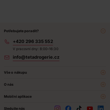
Potřebujete poradit?
+420 296 335 552
V pracovní dny: 8:00–16:30
info@tetadrogerie.cz
Vše o nákupu
Akce a výhodné nabídky
O nás
Teta klub
O nás
Prodejny
Mobilní aplikace
Kariéra - aktuální nabídka
O e-shopu
Teta pomáhá
Sledujte nás
Obchodní podmínky