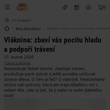
0
Blog Teta objevy
Vláknina: zbaví vás pocitu hladu a podpoří
Vláknina: zbaví vás pocitu hladu
a podpoří trávení
27. dubna 2020
Zdraví a lifestyle
Neobsahuje žádné kalorie, zlepšuje trávení,
prodlužuje pocit sytosti a ještě pomáhá udržovat
zdravá střeva. O čem je řeč? O vláknině. Nestravitelné
složce naší potravy, která ale hraje důležitou roli v
našem těle. Jste si jistí, že jí máte ve svém jídelníčku
dost?