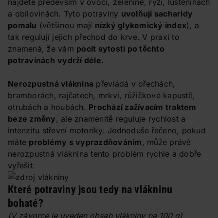
najdete především v ovoci, zelenině, rýži, luštěninách
a obilovinách. Tyto potraviny
uvolňují sacharidy
pomalu
(většinou mají
nízký glykemický index
), a
tak regulují jejich přechod do krve. V praxi to
znamená, že vám
pocit sytosti po těchto
potravinách
vydrží déle.
Nerozpustná vláknina
převládá v ořechách,
bramborách, rajčatech, mrkvi, růžičkové kapustě,
otrubách a houbách.
Prochází zažívacím traktem
beze změny
, ale znamenitě reguluje rychlost a
intenzitu střevní motoriky. Jednoduše řečeno, pokud
máte
problémy s vyprazdňováním
, může právě
nerozpustná vláknina tento problém rychle a dobře
vyřešit.
Které potraviny jsou tedy na vlákninu
bohaté?
(V závorce je uveden obsah vlákniny na 100 g)