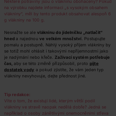
Některé potraviny jsou o vlákninu obohaceny? Pokud
na výrobku najdete informaci „s vysokým obsahem
vlákniny“, měl by tento produkt obsahovat alespoň 6
g vlákniny na 100 g.
Nesnažte se ale
vlákninu do jídelníčku „natlačit“
hned
a najednou
ve velkém množství
. Postupujte
pomalu a postupně. Náhlý vysoký příjem vlákniny by
se totiž mohl ohlásit i takovými nepříjemnostmi jako
je nadýmání nebo křeče.
Zažívací systém potřebuje
čas,
aby se této změně přizpůsobil, proto
pijte
dostatek vody
a pokud zjistíte, že vám jeden typ
vlákniny nevyhovuje, dejte přednost jiné.
Tip redakce:
Víte o tom, že existují lidé, kterým větší podíl
vlákniny ve stravě naopak nedělá dobře? Jedná se
například o osoby zánětlivými onemocněními střeva