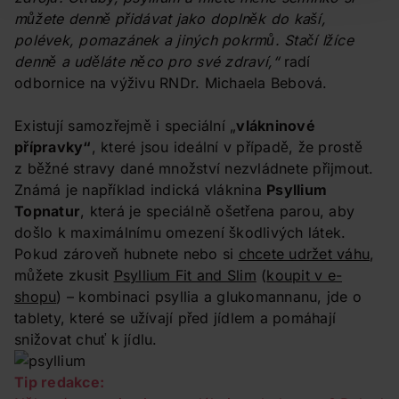
můžete denně přidávat jako doplněk do kaší,
polévek, pomazánek a jiných pokrmů. Stačí lžíce
denně a uděláte něco pro své zdraví,“
radí
odbornice na výživu RNDr. Michaela Bebová.
Existují samozřejmě i speciální „
vlákninové
přípravky“
, které jsou ideální v případě, že prostě
z běžné stravy dané množství nezvládnete přijmout.
Známá je například indická vláknina
Psyllium
Topnatur
, která je speciálně ošetřena parou, aby
došlo k maximálnímu omezení škodlivých látek.
Pokud zároveň hubnete nebo si
chcete udržet váhu
,
můžete zkusit
Psyllium Fit and Slim
(
koupit v e-
shopu
) – kombinaci psyllia a glukomannanu, jde o
tablety, které se užívají před jídlem a pomáhají
snižovat chuť k jídlu.
Tip redakce: