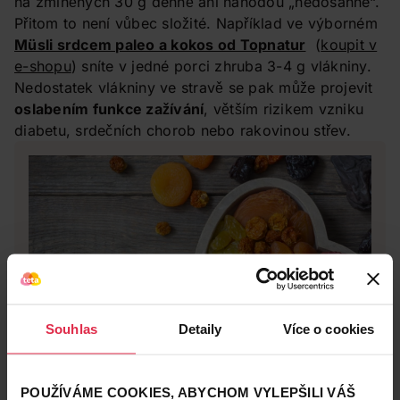
na zmíněných 30 g denně ani náhodou „nedosáhne“.
Přitom to není vůbec složité. Například ve výborném
Müsli srdcem paleo a kokos od Topnatur
(
koupit v
e-shopu
) sníte v jedné porci zhruba 3-4 g vlákniny.
Nedostatek vlákniny ve stravě se pak může projevit
oslabením funkce zažívání
, větším rizikem vzniku
diabetu, srdečních chorob nebo rakovinou střev.
Souhlas
Detaily
Více o cookies
POUŽÍVÁME COOKIES, ABYCHOM VYLEPŠILI VÁŠ