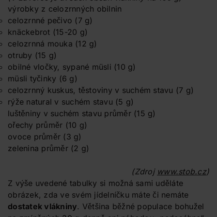
výrobky z celozrnných obilnin
celozrnné pečivo (7 g)
knäckebrot (15-20 g)
celozrnná mouka (12 g)
otruby (15 g)
obilné vločky, sypané müsli (10 g)
müsli tyčinky (6 g)
celozrnný kuskus, těstoviny v suchém stavu (7 g)
rýže natural v suchém stavu (5 g)
luštěniny v suchém stavu průměr (15 g)
ořechy průměr (10 g)
ovoce průměr (3 g)
zelenina průměr (2 g)
(Zdroj
www.stob.cz
)
Z výše uvedené tabulky si možná sami uděláte
obrázek, zda ve svém jídelníčku máte či nemáte
dostatek vlákniny
. Většina běžné populace bohužel