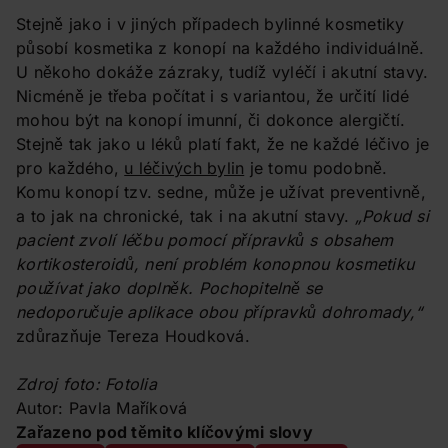
Stejně jako i v jiných případech bylinné kosmetiky
působí kosmetika z konopí na každého individuálně.
U někoho dokáže zázraky, tudíž vyléčí i akutní stavy.
Nicméně je třeba počítat i s variantou, že určití lidé
mohou být na konopí imunní, či dokonce alergičtí.
Stejně tak jako u léků platí fakt, že ne každé léčivo je
pro každého,
u léčivých bylin
je tomu podobně.
Komu konopí tzv. sedne, může je užívat preventivně,
a to jak na chronické, tak i na akutní stavy.
„Pokud si
pacient zvolí léčbu pomocí přípravků s obsahem
kortikosteroidů, není problém konopnou kosmetiku
používat jako doplněk. Pochopitelně se
nedoporučuje aplikace obou přípravků dohromady,“
zdůrazňuje Tereza Houdková.
Zdroj foto: Fotolia
Autor: Pavla Maříková
Zařazeno pod těmito klíčovými slovy