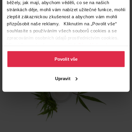
problematickou a citlivou pleť.
Působí totiž
běžely, jak mají, abychom věděli, co se na našich
protizánětlivě a zklidňuje.
„Léčebné konopí je v
stránkách děje, mohli vám nabízet užitečné funkce, mohli
oblasti dermatologie indikováno především na
zlepšit zákaznickou zkušenost a abychom vám mohli
lupénku, akné, atopické ekzémy,
popáleniny a
přizpůsobit naše reklamy. Kliknutím na „Povolit vše“
opruzeniny. Širokou škálu použití má nejenom v
souhlasíte s používáním všech souborů cookies a se
dermatologii, ale i jiných medicínských
oborech, kdy
zpracováním osobních údajů prostřednictvím cookies.
je užíváno nejen zevně, ale i vnitřně,“
vysvětluje
Více informací naleznete v našich
Zásadách ochrany
lékárnice.
osobních údajů
.
Povolit vše
Upravit