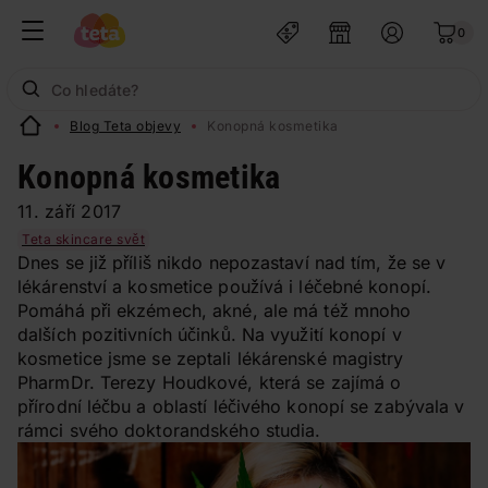
0
Blog Teta objevy
Konopná kosmetika
Konopná kosmetika
11. září 2017
Teta skincare svět
Dnes se již příliš nikdo nepozastaví nad tím, že se v
lékárenství a kosmetice používá i léčebné konopí.
Pomáhá při ekzémech, akné, ale má též mnoho
dalších pozitivních účinků. Na využití konopí v
kosmetice jsme se zeptali lékárenské magistry
PharmDr. Terezy Houdkové, která se zajímá o
přírodní léčbu a oblastí léčivého konopí se zabývala v
rámci svého doktorandského studia.