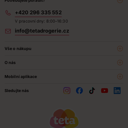
Potřebujete poradit?
+420 296 335 552
V pracovní dny: 8:00–16:30
info@tetadrogerie.cz
Vše o nákupu
Akce a výhodné nabídky
O nás
Teta klub
O nás
Prodejny
Mobilní aplikace
Kariéra - aktuální nabídka
O e-shopu
Teta pomáhá
Sledujte nás
Obchodní podmínky
Historie
Reklamační řád
Jak chráníme osobní údaje
Nejčastější otázky
Soutěže