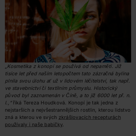
„Kosmetika z konopí se používá od nepaměti. Již
tisíce let před naším letopočtem tato zázračná bylina
plnila svou úlohu ať už v lidovém léčitelství, tak např.
ve stavebnictví či textilním průmyslu. Historický
původ byl zaznamenán v Číně, a to již 6000 let př. n.
l.,“
říká Tereza Houdková. Konopí je tak jedna z
nejstarších a nejvšestrannějších rostlin, kterou lidstvo
zná a kterou ve svých
zkrášlovacích recepturách
používaly i naše babičky
.